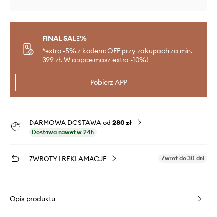
FINAL SALE%
*extra -5% z kodem: OFF przy zakupach za min.
399 zł. W appce masz extra -10%!
Pobierz APP
DARMOWA DOSTAWA od
280 zł
Dostawa nawet w 24h
ZWROTY I REKLAMACJE
Zwrot do 30 dni
Opis produktu