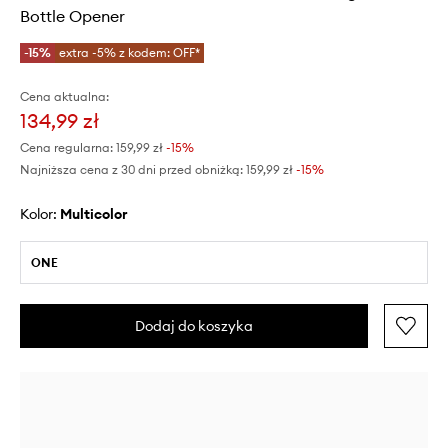
Bottle Opener
-15%
extra -5% z kodem: OFF*
Cena aktualna:
134,99 zł
Cena regularna:
159,99 zł
-15%
Najniższa cena z 30 dni przed obniżką:
159,99 zł
 -15%
Kolor:
multicolor
ONE
Dodaj do koszyka