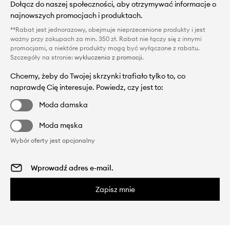
Dołącz do naszej społeczności, aby otrzymywać informacje o
najnowszych promocjach i produktach.
**Rabat jest jednorazowy, obejmuje nieprzecenione produkty i jest
ważny przy zakupach za min. 350 zł. Rabat nie łączy się z innymi
promocjami, a niektóre produkty mogą być wyłączone z rabatu.
Szczegóły na stronie:
wykluczenia z promocji
.
Chcemy, żeby do Twojej skrzynki trafiało tylko to, co
naprawdę Cię interesuje. Powiedz, czy jest to:
Moda damska
Moda męska
Wybór oferty jest opcjonalny
Zapisz mnie