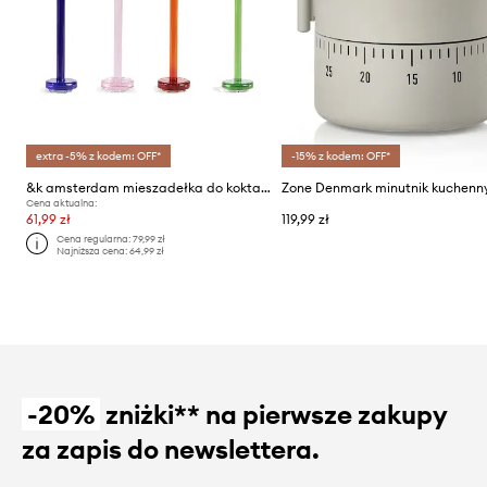
extra -5% z kodem: OFF*
-15% z kodem: OFF*
&k amsterdam mieszadełka do koktajli 4-pack
Cena aktualna:
61,99 zł
119,99 zł
Cena regularna:
79,99 zł
Najniższa cena:
64,99 zł
-20%
zniżki** na pierwsze zakupy
za zapis do newslettera.