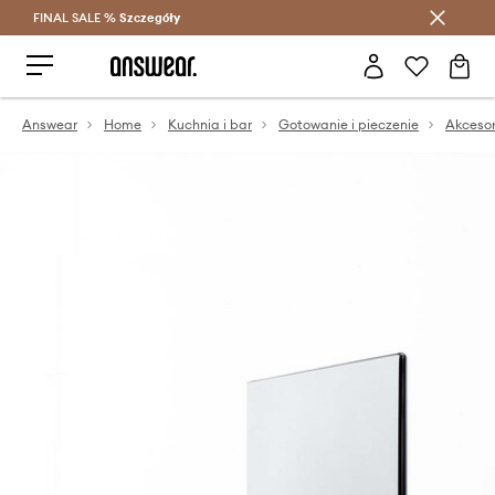
FINAL SALE %
Szczegóły
Oszczędzaj z Answear Club >
Answear
Home
Kuchnia i bar
Gotowanie i pieczenie
Akcesor