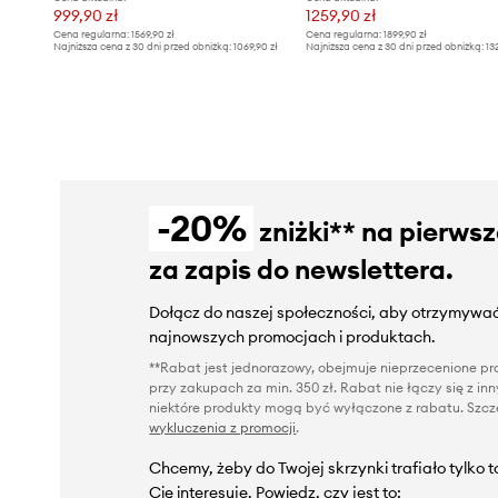
999,90 zł
1259,90 zł
Cena regularna:
1569,90 zł
Cena regularna:
1899,90 zł
Najniższa cena z 30 dni przed obniżką:
1069,90 zł
Najniższa cena z 30 dni przed obniżką:
13
-20%
zniżki** na pierws
za zapis do newslettera.
Dołącz do naszej społeczności, aby otrzymywać
najnowszych promocjach i produktach.
**Rabat jest jednorazowy, obejmuje nieprzecenione pro
przy zakupach za min. 350 zł. Rabat nie łączy się z i
niektóre produkty mogą być wyłączone z rabatu. Szcze
wykluczenia z promocji
.
Chcemy, żeby do Twojej skrzynki trafiało tylko 
Cię interesuje. Powiedz, czy jest to: