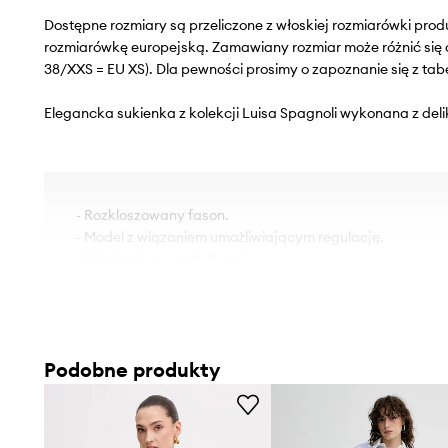
Dostępne rozmiary są przeliczone z włoskiej rozmiarówki pr
rozmiarówkę europejską. Zamawiany rozmiar może różnić się 
38/XXS = EU XS). Dla pewności prosimy o zapoznanie się z tab
Elegancka sukienka z kolekcji Luisa Spagnoli wykonana z deli
- Rozkloszowany fason.
- Model z wiązaniem umożliwiającym regulację.
- Długie rękawy z bufkami.
- Miękkie mankiety z zapięciem na guziki.
- Dodatkowa warstwa materiału w postaci podszewki.
- W pasie wąska, elastyczna listwa.
- Długość rękawa: 63 cm.
Podobne produkty
- Szerokość pod pachami: 41 cm.
- Długość: 150 cm.
- Wymiary podane dla rozmiaru: S.