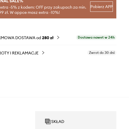
INAL SALE%
Pobierz APP
extra -5% z kodem: OFF przy zakupach za min.
99 zł. W appce masz extra -10%!
RMOWA DOSTAWA od
280 zł
Dostawa nawet w 24h
OTY I REKLAMACJE
Zwrot do 30 dni
SKŁAD