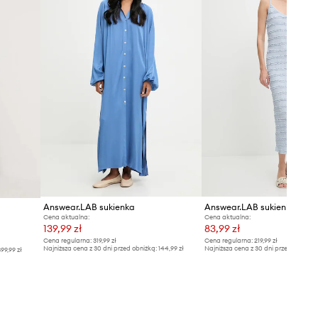
europejską tabelę rozmiarową. Na
metce dostarczonego produktu
znajduje się oryginalne oznaczenie
producenta.
Tabela rozmiarów
Answear.LAB sukienka
Answear.LAB sukienka
Cena aktualna:
Cena aktualna:
139,99 zł
83,99 zł
Cena regularna:
319,99 zł
Cena regularna:
219,99 zł
Najniższa cena z 30 dni przed obniżką:
144,99 zł
Najniższa cena z 30 dni przed obniżką
99,99 zł