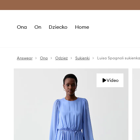
Premium Fashion Benefits >
O
Ona
On
Dziecko
Home
Answear
Ona
Odzież
Sukienki
Luisa Spagnoli sukie
Video