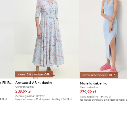
ID Produktu
extra -5% z kodem: OFF*
extra -5% z kodem: OFF*
MUNTHE sukienka bawełniana FILIRA
Answear.LAB sukienka
Marella sukienka
Cena aktualna:
Cena aktualna:
239,99 zł
379,99 zł
Cena regularna:
499,99 zł
Cena regularna:
1349,90 zł
9,99 zł
Najniższa cena z 30 dni przed obniżką:
264,99 zł
Najniższa cena z 30 dni przed obniżką:
3