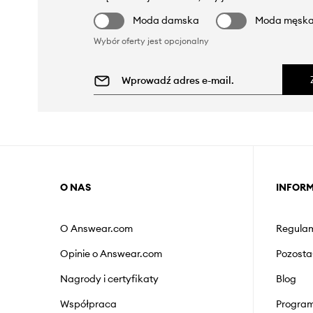
Moda damska
Moda męsk
Wybór oferty jest opcjonalny
O NAS
INFOR
O Answear.com
Regulam
Opinie o Answear.com
Pozosta
Nagrody i certyfikaty
Blog
Współpraca
Program