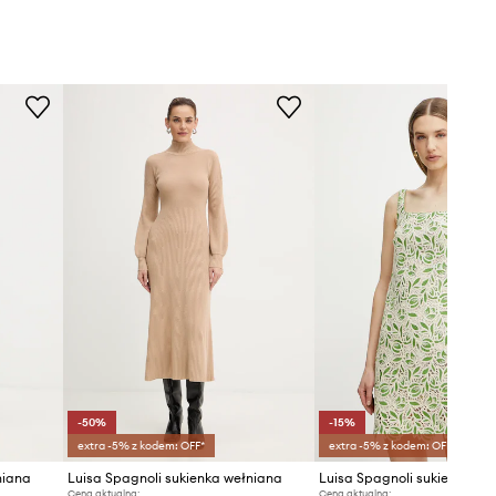
-50%
-15%
extra -5% z kodem: OFF*
extra -5% z kodem: OFF*
niana
Luisa Spagnoli sukienka wełniana
Luisa Spagnoli sukienka
Cena aktualna:
Cena aktualna: