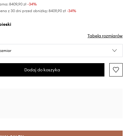
arna:
8409,90 zł
-34%
ena z 30 dni przed obniżką:
8409,90 zł
 -34%
ebieski
Tabela rozmiarów
rozmiar
Dodaj do koszyka