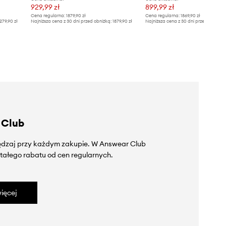
929,99 zł
899,99 zł
Cena regularna:
1879,90 zł
Cena regularna:
1869,90 zł
279,90 zł
Najniższa cena z 30 dni przed obniżką:
1879,90 zł
Najniższa cena z 30 dni przed obniżką
 Club
zędzaj przy każdym zakupie. W Answear Club
tałego rabatu od cen regularnych.
ięcej