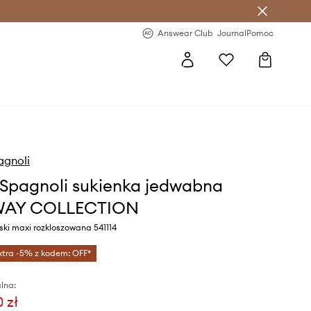
letter >
Regularne nowości >
Answear Club
Journal
Pomoc
agnoli
 Spagnoli sukienka jedwabna
AY COLLECTION
eski maxi rozkloszowana 541114
xtra -5% z kodem: OFF*
lna:
 zł