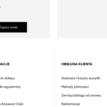
a
Zapisz mnie
MACJE
OBSŁUGA KLIENTA
in sklepu
Dostawa i koszty wysyłki
łe regulaminy
Metody płatności
Zwroty/odstąp od umowy
 Answear Club
Reklamacje