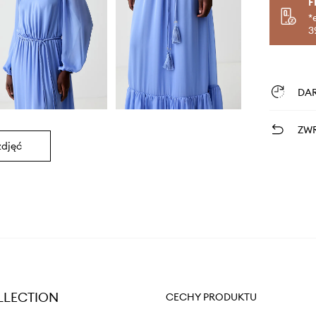
F
*
3
DA
ZWR
zdjęć
OLLECTION
CECHY PRODUKTU