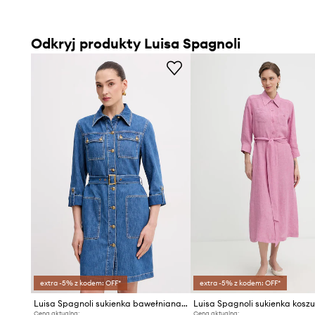
Odkryj produkty Luisa Spagnoli
extra -5% z kodem: OFF*
extra -5% z kodem: OFF*
Luisa Spagnoli sukienka bawełniana Passetto
Cena aktualna:
Cena aktualna: