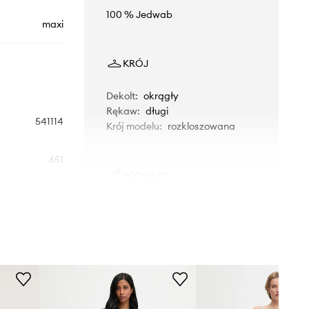
100 % Jedwab
maxi
KRÓJ
Dekolt
:
okrągły
Rękaw
:
długi
541114
Krój modelu
:
rozkloszowana
651
WYMIARY
niebieski
Modelka ze zdjęcia ma 178 cm
wzrostu i ma na sobie rozmiar S.
Luisa Spagnoli
Rozmiarówka standardowa
Zalecamy wybór rozmiaru, jaki nosisz
zazwyczaj.
Rozmiary prezentowane w sklepie
zostały przeliczone na standardową,