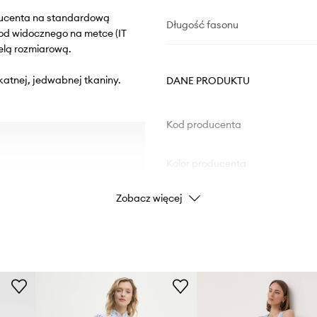
oducenta na standardową
Długość fasonu
od widocznego na metce (IT
elą rozmiarową.
katnej, jedwabnej tkaniny.
DANE PRODUKTU
Kod producenta
Kolor producenta
Zobacz więcej
Kolor
Marka
Producent