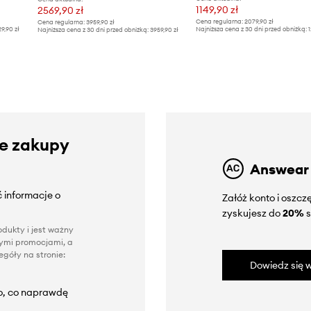
1149,90 zł
2569,90 zł
Cena regularna:
2079,90 zł
Cena regularna:
3959,90 zł
29,90 zł
Najniższa cena z 30 dni przed obniżką:
1
Najniższa cena z 30 dni przed obniżką:
3959,90 zł
ze zakupy
Answear
 informacje o
Załóż konto i oszc
zyskujesz do
20%
s
dukty i jest ważny
nnymi promocjami, a
góły na stronie:
Dowiedz się w
to, co naprawdę