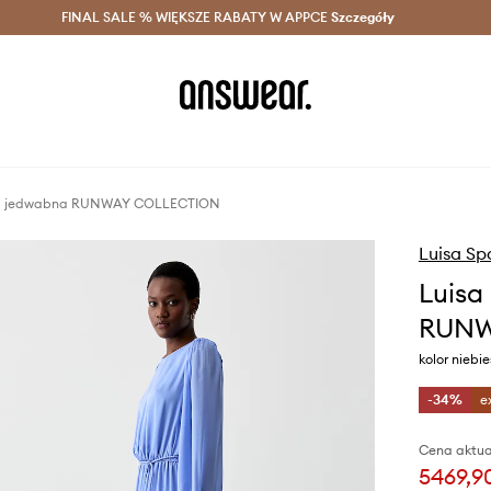
szczędzaj z Answear Club >
FINAL SALE % WIĘKSZE RABATY W APPCE
Dostawa nawet w 24h >
Szczegóły
News
nka jedwabna RUNWAY COLLECTION
Luisa Sp
Luisa
RUNW
kolor niebi
-34%
e
Cena aktua
5469,90