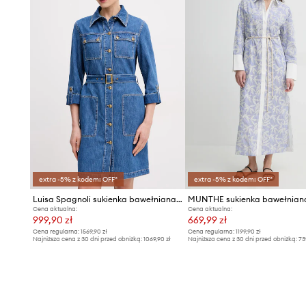
extra -5% z kodem: OFF*
extra -5% z kodem: OFF*
Luisa Spagnoli sukienka bawełniana Passetto
Cena aktualna:
Cena aktualna:
999,90 zł
669,99 zł
Cena regularna:
1569,90 zł
Cena regularna:
1199,90 zł
Najniższa cena z 30 dni przed obniżką:
1069,90 zł
Najniższa cena z 30 dni przed obniżką:
73