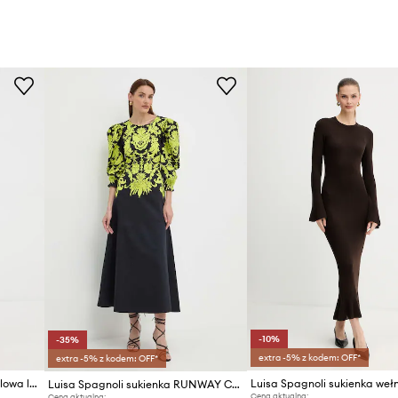
-10%
-35%
extra -5% z kodem: OFF*
extra -5% z kodem: OFF*
Luisa Spagnoli sukienka koszulowa lniana Polesana
Luisa Spagnoli sukienka weł
Luisa Spagnoli sukienka RUNWAY COLLECTION
Cena aktualna:
Cena aktualna: