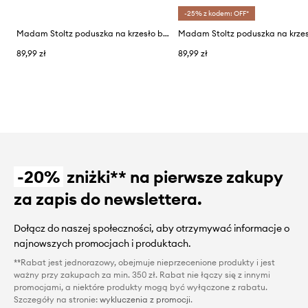
-25% z kodem: OFF*
Madam Stoltz poduszka na krzesło bawełniana 45 x 45 cm
Madam Stoltz poduszka na krze
89,99 zł
89,99 zł
-20%
zniżki** na pierwsze zakupy
za zapis do newslettera.
Dołącz do naszej społeczności, aby otrzymywać informacje o
najnowszych promocjach i produktach.
**Rabat jest jednorazowy, obejmuje nieprzecenione produkty i jest
ważny przy zakupach za min. 350 zł. Rabat nie łączy się z innymi
promocjami, a niektóre produkty mogą być wyłączone z rabatu.
Szczegóły na stronie:
wykluczenia z promocji
.