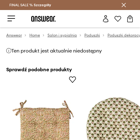
FINAL SALE %
Szczegóły
Oszczędzaj z Answear Club >
Answear
Home
Salon i sypialnia
Poduszki
Poduszki dekorac
Ten produkt jest aktualnie niedostępny
Sprawdź podobne produkty