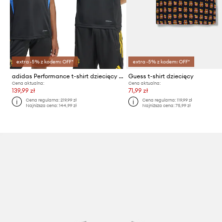
extra -5% z kodem: OFF*
extra -5% z kodem: OFF*
adidas Performance t-shirt dziecięcy Manchester United
Guess t-shirt dziecięcy
Cena aktualna:
Cena aktualna:
139,99 zł
71,99 zł
Cena regularna:
219,99 zł
Cena regularna:
119,99 zł
Najniższa cena:
144,99 zł
Najniższa cena:
75,99 zł