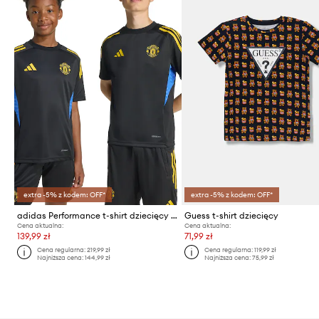
extra -5% z kodem: OFF*
extra -5% z kodem: OFF*
adidas Performance t-shirt dziecięcy Manchester United
Guess t-shirt dziecięcy
Cena aktualna:
Cena aktualna:
139,99 zł
71,99 zł
Cena regularna:
219,99 zł
Cena regularna:
119,99 zł
Najniższa cena:
144,99 zł
Najniższa cena:
75,99 zł