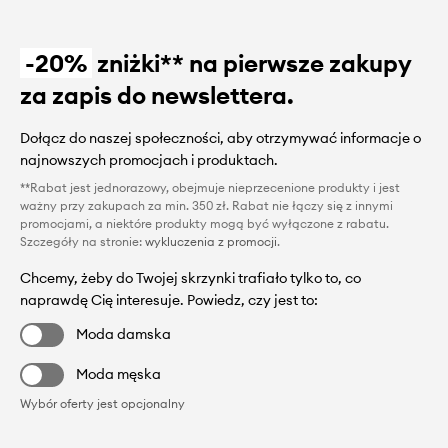
-20%
zniżki** na pierwsze zakupy
za zapis do newslettera.
Dołącz do naszej społeczności, aby otrzymywać informacje o
najnowszych promocjach i produktach.
**Rabat jest jednorazowy, obejmuje nieprzecenione produkty i jest
ważny przy zakupach za min. 350 zł. Rabat nie łączy się z innymi
promocjami, a niektóre produkty mogą być wyłączone z rabatu.
Szczegóły na stronie:
wykluczenia z promocji
.
Chcemy, żeby do Twojej skrzynki trafiało tylko to, co
naprawdę Cię interesuje. Powiedz, czy jest to:
Moda damska
Moda męska
Wybór oferty jest opcjonalny