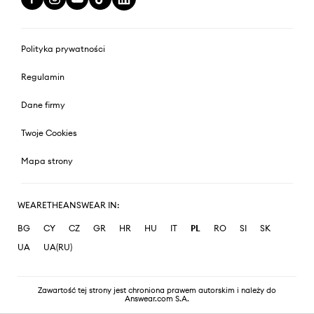
Polityka prywatności
Regulamin
Dane firmy
Twoje Cookies
Mapa strony
WEARETHEANSWEAR IN:
BG
CY
CZ
GR
HR
HU
IT
PL
RO
SI
SK
UA
UA(RU)
Zawartość tej strony jest chroniona prawem autorskim i należy do
Answear.com S.A.