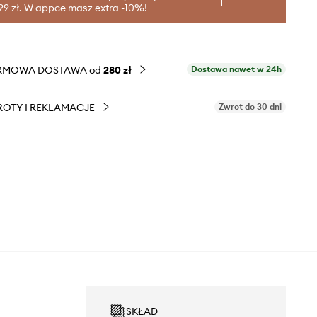
99 zł. W appce masz extra -10%!
RMOWA DOSTAWA od
280 zł
Dostawa nawet w 24h
OTY I REKLAMACJE
Zwrot do 30 dni
SKŁAD