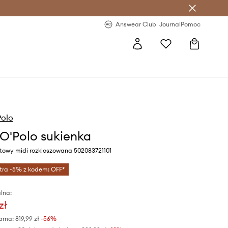
letter >
Regularne nowości >
Answear Club
Journal
Pomoc
Polo
O'Polo sukienka
atowy midi rozkloszowana 502083721101
tra -5% z kodem: OFF*
lna:
zł
arna:
819,99 zł
-56%