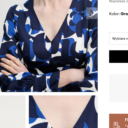
Najniższa c
Kolor:
gr
Wybierz 
F
*