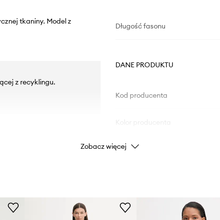
ycznej tkaniny. Model z
Długość fasonu
DANE PRODUKTU
cej z recyklingu.
Kod producenta
Kolor producenta
Zobacz więcej
Kolor
Marka
ID Produktu