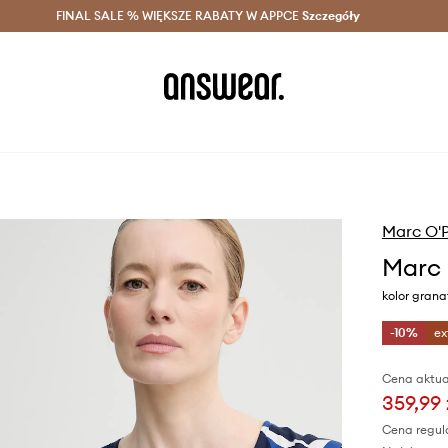
szczędzaj z Answear Club >
FINAL SALE % WIĘKSZE RABATY W APPCE
Dostawa nawet w 24h >
Szczegóły
News
Marc O'
Marc 
kolor gran
-10%
ex
Cena aktua
359,99 
Cena regul