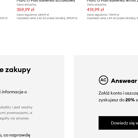
Marc O'Polo sukienka sztruksowa
Cena aktualna:
Cena aktualna:
359,99 zł
419,99 zł
Cena regularna:
689,99 zł
Cena regularna:
739,99 zł
9,99 zł
Najniższa cena z 30 dni przed obniżką:
399,99 zł
Najniższa cena z 30 dni przed obniżką:
5
ze zakupy
Answear
 informacje o
Załóż konto i oszc
zyskujesz do
20%
s
dukty i jest ważny
nnymi promocjami, a
góły na stronie:
Dowiedz się w
to, co naprawdę