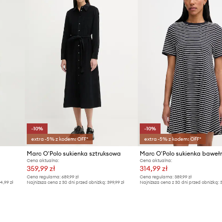
-10%
-10%
extra -5% z kodem: OFF*
extra -5% z kodem: OFF*
Marc O'Polo sukienka sztruksowa
Marc O'Polo sukienka baweł
Cena aktualna:
Cena aktualna:
359,99 zł
314,99 zł
Cena regularna:
689,99 zł
Cena regularna:
389,99 zł
4,99 zł
Najniższa cena z 30 dni przed obniżką:
399,99 zł
Najniższa cena z 30 dni przed obniżką:
3