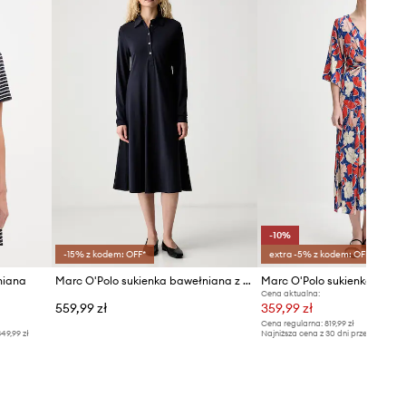
Tabela rozmiarów
-10%
-15% z kodem: OFF*
extra -5% z kodem: OFF*
niana
Marc O'Polo sukienka bawełniana z elastanem
Marc O'Polo sukienka
Cena aktualna:
559,99 zł
359,99 zł
Cena regularna:
819,99 zł
49,99 zł
Najniższa cena z 30 dni przed obniżką