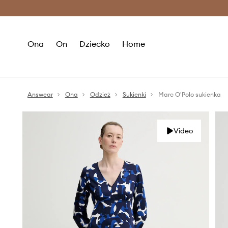
Premium Fashion Benefits >
O
Ona
On
Dziecko
Home
Answear
Ona
Odzież
Sukienki
Marc O'Polo sukienka
Video