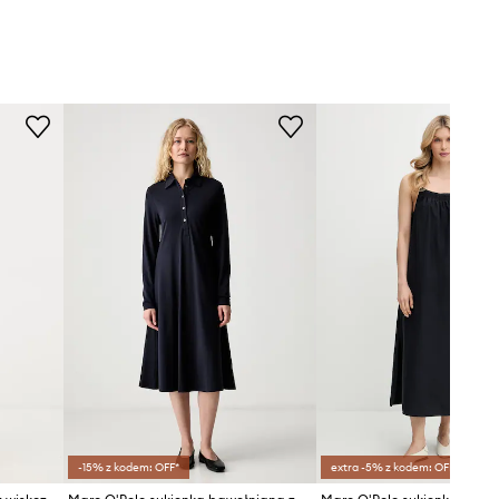
-15% z kodem: OFF*
extra -5% z kodem: OFF*