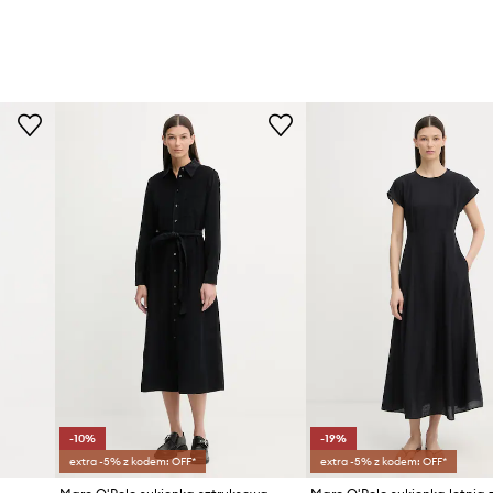
-10%
-19%
extra -5% z kodem: OFF*
extra -5% z kodem: OFF*