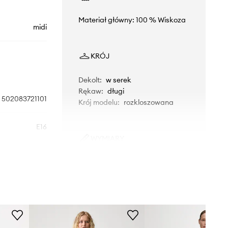
Materiał główny: 100 % Wiskoza
midi
KRÓJ
Dekolt
:
w serek
Rękaw
:
długi
502083721101
Krój modelu
:
rozkloszowana
E16
WYMIARY
granatowy
Modelka ze zdjęcia ma 179 cm
wzrostu i ma na sobie rozmiar 36.
Marc O'Polo
Rozmiarówka standardowa
Zalecamy wybór rozmiaru, jaki nosisz
zazwyczaj.