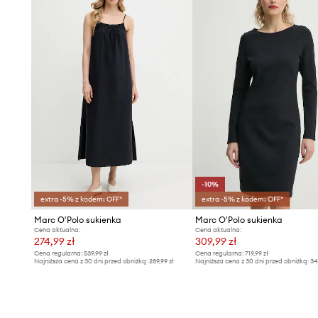
-10%
extra -5% z kodem: OFF*
extra -5% z kodem: OFF*
Marc O'Polo sukienka
Marc O'Polo sukienka
Cena aktualna:
Cena aktualna:
274,99 zł
309,99 zł
Cena regularna:
539,99 zł
Cena regularna:
719,99 zł
Najniższa cena z 30 dni przed obniżką:
289,99 zł
Najniższa cena z 30 dni przed obniżką:
34