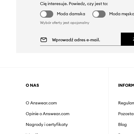
Cię interesuje. Powiedz, czy jest to:
Moda damska
Moda męsk
Wybór oferty jest opcjonalny
O NAS
INFOR
O Answear.com
Regulam
Opinie o Answear.com
Pozosta
Nagrody i certyfikaty
Blog