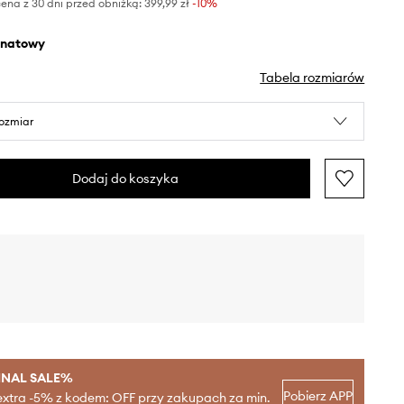
ena z 30 dni przed obniżką:
399,99 zł
 -10%
anatowy
Tabela rozmiarów
rozmiar
Dodaj do koszyka
INAL SALE%
Pobierz APP
extra -5% z kodem: OFF przy zakupach za min.