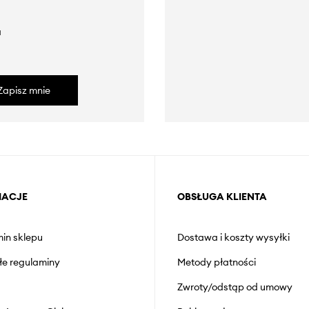
a
Zapisz mnie
MACJE
OBSŁUGA KLIENTA
in sklepu
Dostawa i koszty wysyłki
łe regulaminy
Metody płatności
Zwroty/odstąp od umowy