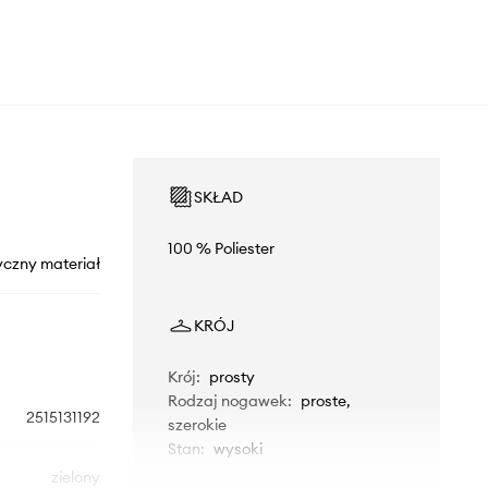
SKŁAD
100 % Poliester
yczny materiał
KRÓJ
Krój
:
prosty
Rodzaj nogawek
:
proste,
2515131192
szerokie
Stan
:
wysoki
zielony