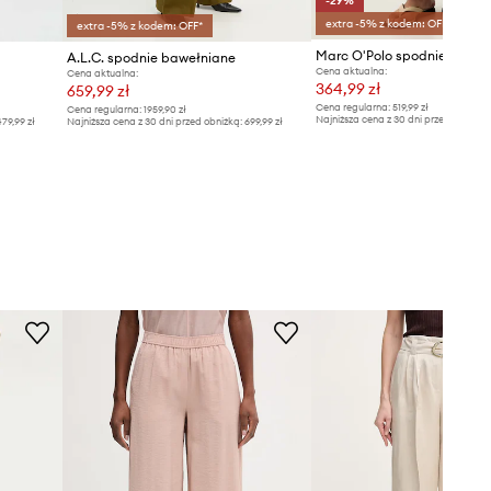
-29%
extra -5% z kodem: OFF*
extra -5% z kodem: OFF*
A.L.C. spodnie bawełniane
Cena aktualna:
Cena aktualna:
364,99 zł
659,99 zł
Cena regularna:
519,99 zł
Cena regularna:
1959,90 zł
Najniższa cena z 30 dni przed obniżką
79,99 zł
Najniższa cena z 30 dni przed obniżką:
699,99 zł