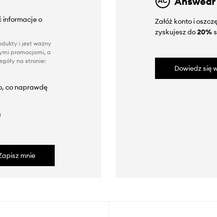
Answear
 informacje o
Załóż konto i oszc
zyskujesz do
20%
s
dukty i jest ważny
nnymi promocjami, a
góły na stronie:
Dowiedz się w
to, co naprawdę
a
Zapisz mnie