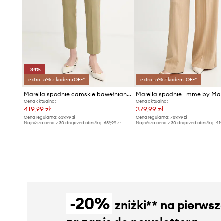
-34%
extra -5% z kodem: OFF*
extra -5% z kodem: OFF*
Marella spodnie damskie bawełniane z elastanem GETTONE
Marella spodnie Emme by Mar
Cena aktualna:
Cena aktualna:
419,99 zł
379,99 zł
Cena regularna:
639,99 zł
Cena regularna:
789,99 zł
Najniższa cena z 30 dni przed obniżką:
639,99 zł
Najniższa cena z 30 dni przed obniżką:
41
-20%
zniżki** na pierws