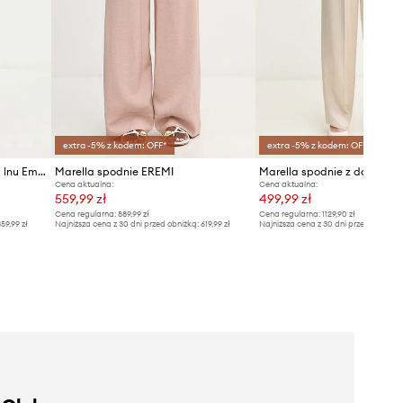
extra -5% z kodem: OFF*
extra -5% z kodem: OFF*
Marella spodnie z domieszką lnu Emme by Marella
Marella spodnie EREMI
Cena aktualna:
Cena aktualna:
559,99 zł
499,99 zł
Cena regularna:
889,99 zł
Cena regularna:
1129,90 zł
59,99 zł
Najniższa cena z 30 dni przed obniżką:
619,99 zł
Najniższa cena z 30 dni przed obniżką