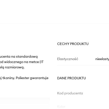
CECHY PRODUKTU
oducenta na standardową
Elastyczność
nieelast
od widocznego na metce (IT
elą rozmiarową.
j tkaniny. Poliester gwarantuje
DANE PRODUKTU
Kod producenta
Kolor