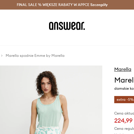
szczędzaj z Answear Club >
FINAL SALE % WIĘKSZE RABATY W APPCE
Dostawa nawet w 24h >
Szczegóły
News
Marella spodnie Emme by Marella
Marella
Marel
damskie kol
extra -5%
Cena aktua
224,99 
Cena regul