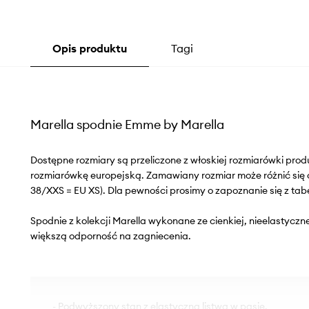
Opis produktu
Tagi
Marella spodnie Emme by Marella
Dostępne rozmiary są przeliczone z włoskiej rozmiarówki pr
rozmiarówkę europejską. Zamawiany rozmiar może różnić się 
38/XXS = EU XS). Dla pewności prosimy o zapoznanie się z tab
Spodnie z kolekcji Marella wykonane ze cienkiej, nieelastyczne
większą odporność na zagniecenia.
- Podwyższony stan z elastyczną listwą w pasie.