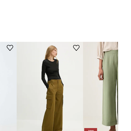
WYMIARY
Marella
Modelka ze zdjęcia ma 175 cm
wzrostu i ma na sobie rozmiar 36.
Rozmiarówka standardowa
Zalecamy wybór rozmiaru, jaki nosisz
zazwyczaj.
Rozmiary prezentowane w sklepie
zostały przeliczone na standardową,
europejską tabelę rozmiarową. Na
metce dostarczonego produktu
znajduje się oryginalne oznaczenie
producenta.
Tabela rozmiarów