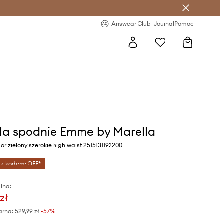
letter >
Regularne nowości >
Answear Club
Journal
Pomoc
la spodnie Emme by Marella
or zielony szerokie high waist 2515131192200
 z kodem: OFF*
lna:
zł
arna:
529,99 zł
-57%