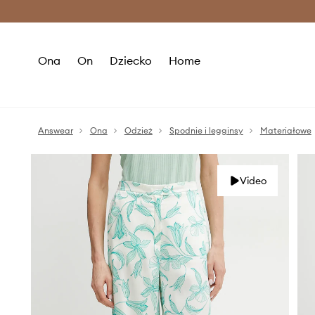
Premium Fashion Benefits >
O
Ona
On
Dziecko
Home
Answear
Ona
Odzież
Spodnie i legginsy
Materiałowe
Video