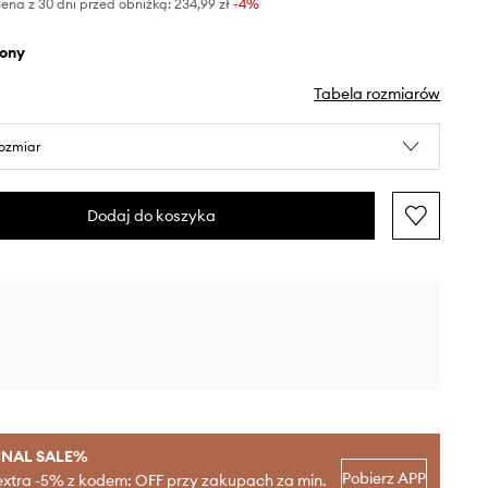
ena z 30 dni przed obniżką:
234,99 zł
 -4%
elony
Tabela rozmiarów
rozmiar
Dodaj do koszyka
INAL SALE%
Pobierz APP
extra -5% z kodem: OFF przy zakupach za min.