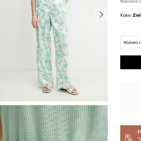
Najniższa c
Kolor:
zi
Wybierz 
F
*