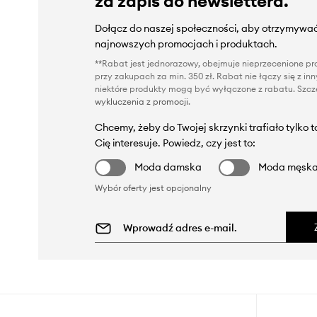
za zapis do newslettera.
Dołącz do naszej społeczności, aby otrzymywać
najnowszych promocjach i produktach.
**Rabat jest jednorazowy, obejmuje nieprzecenione pro
przy zakupach za min. 350 zł. Rabat nie łączy się z i
niektóre produkty mogą być wyłączone z rabatu. Szcze
wykluczenia z promocji
.
Chcemy, żeby do Twojej skrzynki trafiało tylko 
Cię interesuje. Powiedz, czy jest to:
Moda damska
Moda męsk
Wybór oferty jest opcjonalny