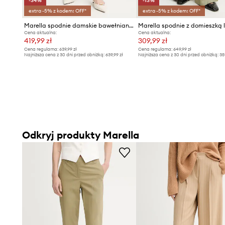
-34%
-13%
extra -5% z kodem: OFF*
extra -5% z kodem: OFF*
Marella spodnie damskie bawełniane z elastanem GETTONE
Cena aktualna:
Cena aktualna:
419,99 zł
309,99 zł
Cena regularna:
639,99 zł
Cena regularna:
649,99 zł
Najniższa cena z 30 dni przed obniżką:
639,99 zł
Najniższa cena z 30 dni przed obniżką:
35
Odkryj produkty Marella