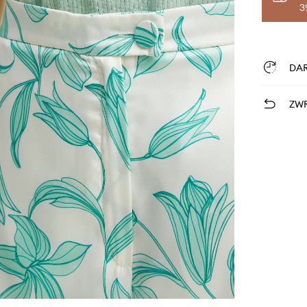
3
DA
ZWR