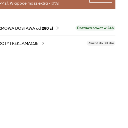
99 zł. W appce masz extra -10%!
RMOWA DOSTAWA od
280 zł
Dostawa nawet w 24h
OTY I REKLAMACJE
Zwrot do 30 dni