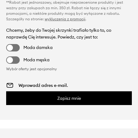
**Rabat jest jednorazowy, obejmuje nieprzecenione produkty i jest
ważny przy zakupach za min. 350 zł. Rabat nie łączy się z innymi
promocjami, a niektóre produkty mogą być wyłączone z rabatu.
Szczegóły na stronie:
wykluczenia z promocji
.
Chcemy, żeby do Twojej skrzynki trafiało tylko to, co
naprawdę Cię interesuje. Powiedz, czy jest to:
Moda damska
Moda męska
Wybór oferty jest opcjonalny
Zapisz mnie