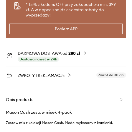
*-15% z kodem: OFF przy zakupach za min. 399
zł. A w appce znajdziesz extra rabaty do
wyprzedaży!
Pobierz APP
DARMOWA DOSTAWA od
280 zł
Dostawa nawet w 24h
ZWROTY I REKLAMACJE
Zwrot do 30 dni
Opis produktu
Mason Cash zestaw misek 4-pack
Zestaw mis z kolekcji Mason Cash. Model wykonany z kamionki.