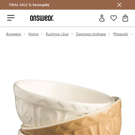
FINAL SALE %
Szczegóły
Oszczędzaj z Answear Club >
Answear
Home
Kuchnia i bar
Zastawa stołowa
Miseczki