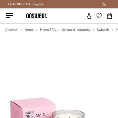
FINAL SALE %
Szczegóły
Oszczędzaj z Answear Club >
Answear
Home
Home SPA
Świeczki i zapachy
Świeczki