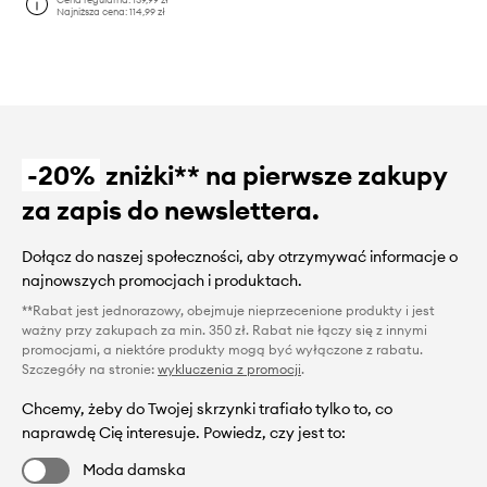
Najniższa cena:
114,99 zł
-20%
zniżki** na pierwsze zakupy
za zapis do newslettera.
Dołącz do naszej społeczności, aby otrzymywać informacje o
najnowszych promocjach i produktach.
**Rabat jest jednorazowy, obejmuje nieprzecenione produkty i jest
ważny przy zakupach za min. 350 zł. Rabat nie łączy się z innymi
promocjami, a niektóre produkty mogą być wyłączone z rabatu.
Szczegóły na stronie:
wykluczenia z promocji
.
Chcemy, żeby do Twojej skrzynki trafiało tylko to, co
naprawdę Cię interesuje. Powiedz, czy jest to:
Moda damska