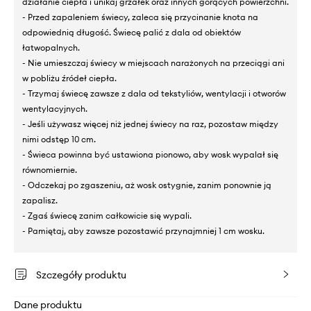
działanie ciepła i unikaj grzałek oraz innych gorących powierzchni.
- Przed zapaleniem świecy, zaleca się przycinanie knota na
odpowiednią długość. Świecę palić z dala od obiektów
łatwopalnych.
- Nie umieszczaj świecy w miejscach narażonych na przeciągi ani
w pobliżu źródeł ciepła.
- Trzymaj świecę zawsze z dala od tekstyliów, wentylacji i otworów
wentylacyjnych.
- Jeśli używasz więcej niż jednej świecy na raz, pozostaw między
nimi odstęp 10 cm.
- Świeca powinna być ustawiona pionowo, aby wosk wypalał się
równomiernie.
- Odczekaj po zgaszeniu, aż wosk ostygnie, zanim ponownie ją
zapalisz.
- Zgaś świecę zanim całkowicie się wypali.
- Pamiętaj, aby zawsze pozostawić przynajmniej 1 cm wosku.
Szczegóły produktu
Dane produktu