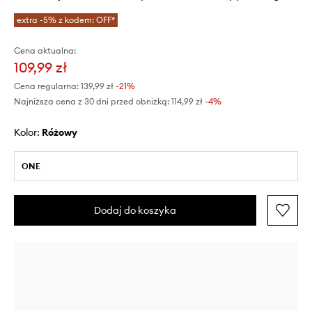
extra -5% z kodem: OFF*
Cena aktualna:
109,99 zł
Cena regularna:
139,99 zł
-21%
Najniższa cena z 30 dni przed obniżką:
114,99 zł
 -4%
Kolor:
różowy
ONE
Dodaj do koszyka