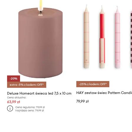
-20%
-25% z kodem: OFF*
extra -5% z kodem: OFF*
Deluxe Homeart świeca led 7,5 x 10 cm
Cena aktualna:
79,99 zł
63,99 zł
Cena regularna:
79,99 zł
Najniższa cena:
79,99 zł