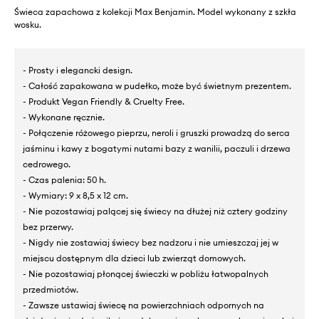
Świeca zapachowa z kolekcji Max Benjamin. Model wykonany z szkła
wosku.
- Prosty i elegancki design.
- Całość zapakowana w pudełko, może być świetnym prezentem.
- Produkt Vegan Friendly & Cruelty Free.
- Wykonane ręcznie.
- Połączenie różowego pieprzu, neroli i gruszki prowadzą do serca
jaśminu i kawy z bogatymi nutami bazy z wanilii, paczuli i drzewa
cedrowego.
- Czas palenia: 50 h.
- Wymiary: 9 x 8,5 x 12 cm.
- Nie pozostawiaj palącej się świecy na dłużej niż cztery godziny
bez przerwy.
- Nigdy nie zostawiaj świecy bez nadzoru i nie umieszczaj jej w
miejscu dostępnym dla dzieci lub zwierząt domowych.
- Nie pozostawiaj płonącej świeczki w pobliżu łatwopalnych
przedmiotów.
- Zawsze ustawiaj świecę na powierzchniach odpornych na