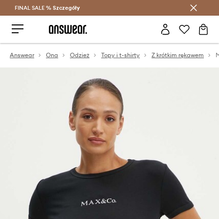
FINAL SALE %
Szczegóły
Oszczędzaj z Answear Club >
Answear
Ona
Odzież
Topy i t-shirty
Z krótkim rękawem
M