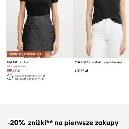
extra -5% z kodem: OFF*
MAX&Co. t-shirt
MAX&Co. t-shirt bawełniany
Cena aktualna:
189,99 zł
319,99 zł
Cena regularna:
419,99 zł
Najniższa cena:
199,99 zł
-20%
zniżki** na pierwsze zakupy