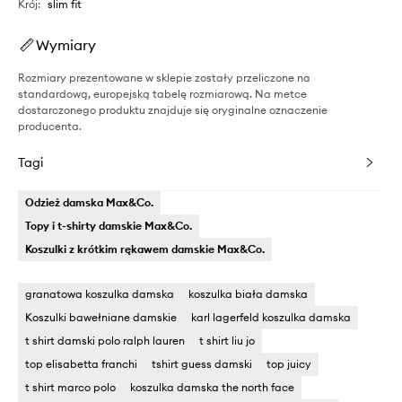
Krój
:
slim fit
Wymiary
Rozmiary prezentowane w sklepie zostały przeliczone na
standardową, europejską tabelę rozmiarową. Na metce
dostarczonego produktu znajduje się oryginalne oznaczenie
producenta.
Tagi
Odzież damska Max&Co.
Topy i t-shirty damskie Max&Co.
Koszulki z krótkim rękawem damskie Max&Co.
granatowa koszulka damska
koszulka biała damska
Koszulki bawełniane damskie
karl lagerfeld koszulka damska
t shirt damski polo ralph lauren
t shirt liu jo
top elisabetta franchi
tshirt guess damski
top juicy
t shirt marco polo
koszulka damska the north face