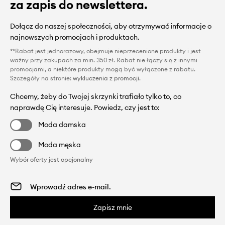
za zapis do newslettera.
Dołącz do naszej społeczności, aby otrzymywać informacje o
najnowszych promocjach i produktach.
**Rabat jest jednorazowy, obejmuje nieprzecenione produkty i jest
ważny przy zakupach za min. 350 zł. Rabat nie łączy się z innymi
promocjami, a niektóre produkty mogą być wyłączone z rabatu.
Szczegóły na stronie:
wykluczenia z promocji
.
Chcemy, żeby do Twojej skrzynki trafiało tylko to, co
naprawdę Cię interesuje. Powiedz, czy jest to:
Moda damska
Moda męska
Wybór oferty jest opcjonalny
Zapisz mnie