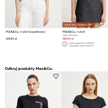
extra -5% z kodem: OFF*
MAX&Co. t-shirt bawełniany
MAX&Co. t-shirt
Cena aktualna:
319,99 zł
189,99 zł
Cena regularna:
419,99 zł
Najniższa cena:
199,99 zł
Odkryj produkty Max&Co.