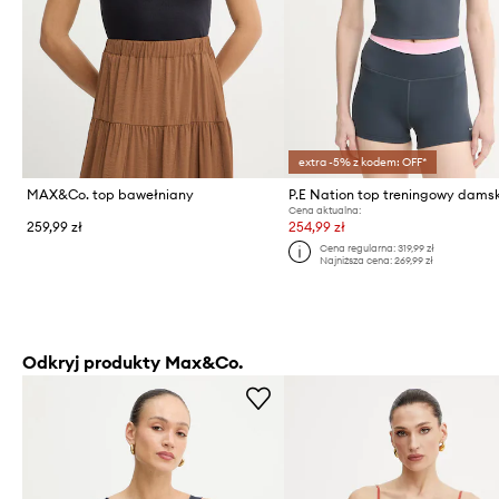
extra -5% z kodem: OFF*
MAX&Co. top bawełniany
Cena aktualna:
259,99 zł
254,99 zł
Cena regularna:
319,99 zł
Najniższa cena:
269,99 zł
Odkryj produkty Max&Co.