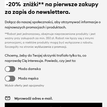
-20%
zniżki** na pierwsze zakupy
za zapis do newslettera.
Dołącz do naszej społeczności, aby otrzymywać informacje o
najnowszych promocjach i produktach.
**Rabat jest jednorazowy, obejmuje nieprzecenione produkty i jest
ważny przy zakupach za min. 350 zł. Rabat nie łączy się z innymi
promocjami, a niektóre produkty mogą być wyłączone z rabatu.
Szczegóły na stronie:
wykluczenia z promocji
.
Chcemy, żeby do Twojej skrzynki trafiało tylko to, co
naprawdę Cię interesuje. Powiedz, czy jest to:
Moda damska
Moda męska
Wybór oferty jest opcjonalny