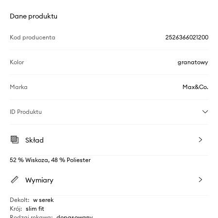
Dane produktu
Kod producenta
2526366021200
Kolor
granatowy
Marka
Max&Co.
ID Produktu
Skład
52 % Wiskoza, 48 % Poliester
Wymiary
Dekolt
:
w serek
Krój
:
slim fit
Rodzaj rękawa
:
dopasowany