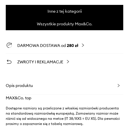
Inne z tej kategorii
Wszystkie produkty Max&Co.
DARMOWA DOSTAWA od
280 zł
ZWROTY I REKLAMACJE
Opis produktu
MAX&Co. top
Dostępne rozmiary są przeliczone z włoskiej rozmiarówki producenta
na standardową rozmiarówkę europejską. Zamawiany rozmiar może
różnić się od widocznego na metce (IT 38/XXS = EU XS). Dla pewności
prosimy o zapoznanie się z tabelą rozmiarową.