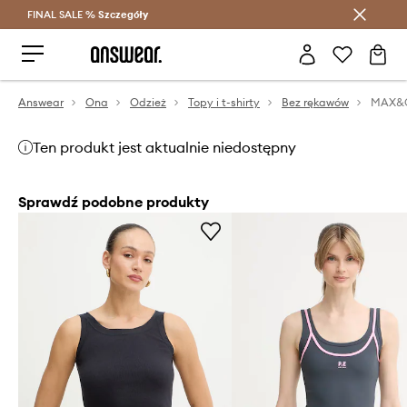
FINAL SALE %
Szczegóły
Oszczędzaj z Answear Club >
Answear
Ona
Odzież
Topy i t-shirty
Bez rękawów
MAX&C
Ten produkt jest aktualnie niedostępny
Sprawdź podobne produkty