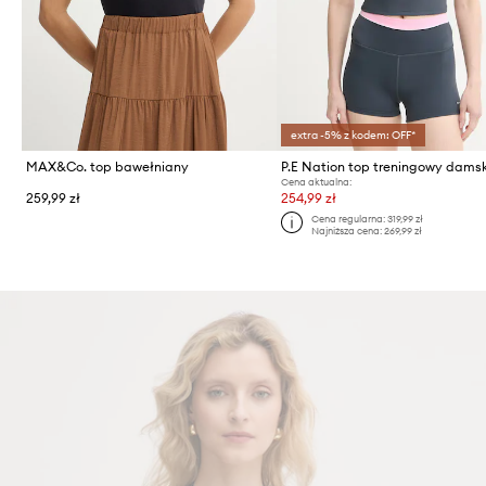
extra -5% z kodem: OFF*
MAX&Co. top bawełniany
Cena aktualna:
259,99 zł
254,99 zł
Cena regularna:
319,99 zł
Najniższa cena:
269,99 zł