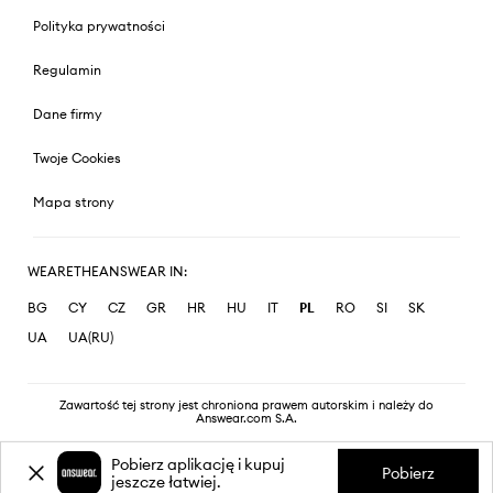
Polityka prywatności
Regulamin
Dane firmy
Twoje Cookies
Mapa strony
WEARETHEANSWEAR IN:
BG
CY
CZ
GR
HR
HU
IT
PL
RO
SI
SK
UA
UA(RU)
Zawartość tej strony jest chroniona prawem autorskim i należy do
Answear.com S.A.
Pobierz aplikację i kupuj
Pobierz
jeszcze łatwiej.