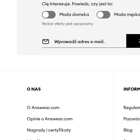
Cię interesuje. Powiedz, czy jest to:
Moda damska
Moda męsk
Wybór oferty jest opcjonalny
O NAS
INFOR
O Answear.com
Regulam
Opinie o Answear.com
Pozosta
Nagrody i certyfikaty
Blog