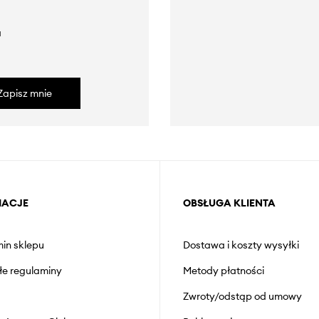
a
Zapisz mnie
MACJE
OBSŁUGA KLIENTA
in sklepu
Dostawa i koszty wysyłki
łe regulaminy
Metody płatności
Zwroty/odstąp od umowy