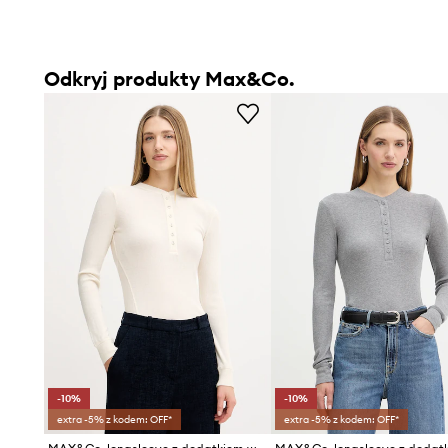
Odkryj produkty Max&Co.
-10%
-10%
extra -5% z kodem: OFF*
extra -5% z kodem: OFF*