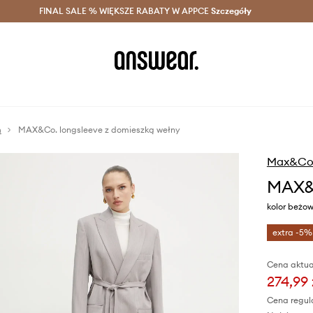
szczędzaj z Answear Club >
FINAL SALE % WIĘKSZE RABATY W APPCE
Dostawa nawet w 24h >
Szczegóły
News
m
MAX&Co. longsleeve z domieszką wełny
Max&Co
MAX&C
kolor beżo
extra -5%
Cena aktua
274,99 
Cena regul