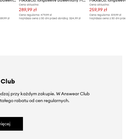
Max&Co. longsleeve damski bawełniany MCOMEDUSA
MAX&Co. longsleeve bawełniany MCOTRIONFO
Cena aktualna:
Cena aktualna:
289,99 zł
259,99 zł
Cena regularna:
479,99 zł
Cena regularna:
519,99 zł
89,99 zł
Najniższa cena z 30 dni przed obniżką:
324,99 zł
Najniższa cena z 30 dni przed obniżką
 Club
zędzaj przy każdym zakupie. W Answear Club
tałego rabatu od cen regularnych.
ięcej