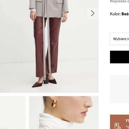
Najniższa c
Kolor:
be
Wybierz 
F
*