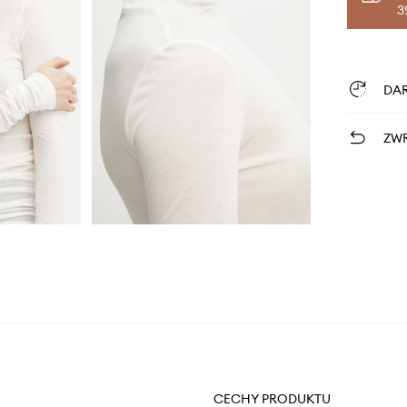
3
DA
ZWR
CECHY PRODUKTU