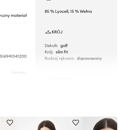
85 % Lyocell, 15 % Wełna
yczny materiał
KRÓJ
Dekolt
:
golf
Krój
:
slim fit
516941041200
Rodzaj rękawa
:
dopasowany
beżowy
WYMIARY
Max&Co.
Modelka ze zdjęcia ma 178 cm
wzrostu i ma na sobie rozmiar S.
Rozmiarówka standardowa
Zalecamy wybór rozmiaru, jaki nosisz
zazwyczaj.
Rozmiary prezentowane w sklepie