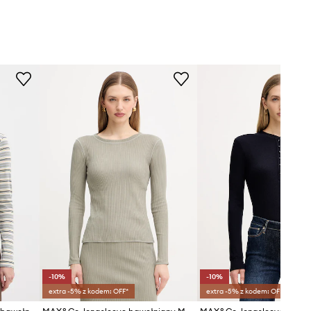
-10%
-10%
extra -5% z kodem: OFF*
extra -5% z kodem: OFF*