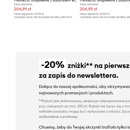
MAX&Co. longsleeve z dodatkiem wełny
Cena aktualna:
Cena aktualna:
254,99 zł
254,99 zł
Cena regularna:
519,99 zł
Cena regularna:
519,99 zł
Najniższa cena z 30 dni przed obniżką:
284,99 zł
Najniższa cena z 30 dni przed obniżką:
28
-20%
zniżki** na pierws
za zapis do newslettera.
Dołącz do naszej społeczności, aby otrzymywać
najnowszych promocjach i produktach.
**Rabat jest jednorazowy, obejmuje nieprzecenione pro
przy zakupach za min. 350 zł. Rabat nie łączy się z i
niektóre produkty mogą być wyłączone z rabatu. Szcze
wykluczenia z promocji
.
Chcemy, żeby do Twojej skrzynki trafiało tylko 