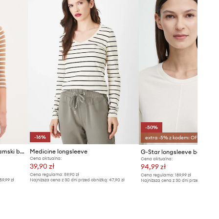
zostały przeliczone na standardową,
europejską tabelę rozmiarową. Na
metce dostarczonego produktu
znajduje się oryginalne oznaczenie
producenta.
Tabela rozmiarów
-50%
-16%
extra -5% z kodem: OFF*
Tommy Hilfiger longsleeve damski bawełniany
Medicine longsleeve
G-Star longsleeve bawełni
Cena aktualna:
Cena aktualna:
39,90 zł
94,99 zł
Cena regularna:
59,90 zł
Cena regularna:
189,99 zł
59,99 zł
Najniższa cena z 30 dni przed obniżką:
47,90 zł
Najniższa cena z 30 dni przed obniżką