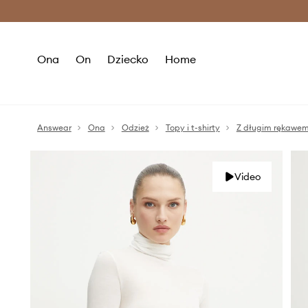
Premium Fashion Benefits >
O
Ona
On
Dziecko
Home
Answear
Ona
Odzież
Topy i t-shirty
Z długim rękawe
Video