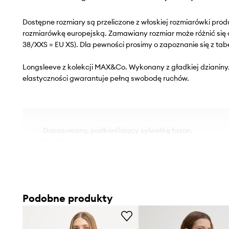
Dostępne rozmiary są przeliczone z włoskiej rozmiarówki pr
rozmiarówkę europejską. Zamawiany rozmiar może różnić się 
38/XXS = EU XS). Dla pewności prosimy o zapoznanie się z tab
Longsleeve z kolekcji MAX&Co. Wykonany z gładkiej dzianiny.
elastyczności gwarantuje pełną swobodę ruchów.
- Dopasowany, podkreślający sylwetkę fason.
- Model z golfem.
- Cienka, elastyczna dzianina.
- Długość rękawa: 84 cm.
- Długość: 63/90 cm.
- Szerokość pod pachami: 44 cm.
Podobne produkty
- Wymiary podane dla rozmiaru: S.