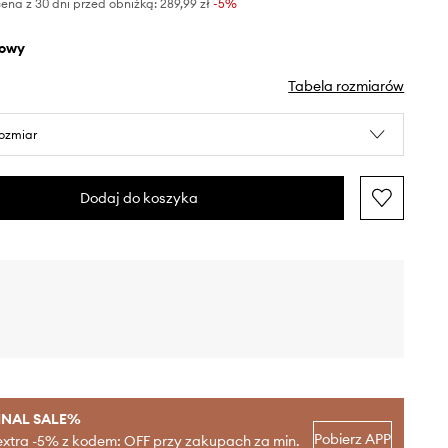
ena z 30 dni przed obniżką:
289,99 zł
 -5%
żowy
Tabela rozmiarów
rozmiar
Dodaj do koszyka
INAL SALE%
Pobierz APP
extra -5% z kodem: OFF przy zakupach za min.