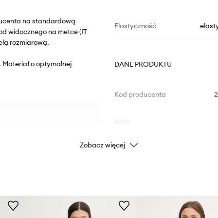
oducenta na standardową
Elastyczność
elast
od widocznego na metce (IT
elą rozmiarową.
 Materiał o optymalnej
DANE PRODUKTU
Kod producenta
2
Kolor
Zobacz więcej
Marka
Producent
ID Produktu