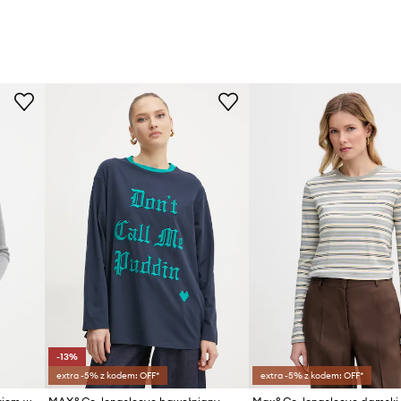
-13%
extra -5% z kodem: OFF*
extra -5% z kodem: OFF*