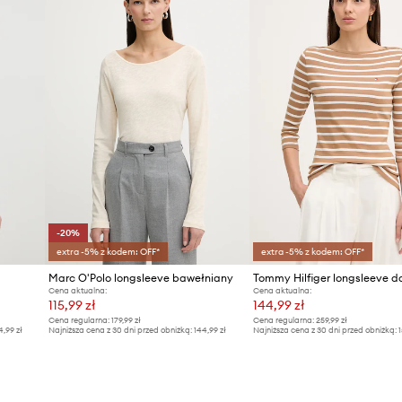
-20%
extra -5% z kodem: OFF*
extra -5% z kodem: OFF*
R
Marc O'Polo longsleeve bawełniany
Cena aktualna:
Cena aktualna:
115,99 zł
144,99 zł
Cena regularna:
179,99 zł
Cena regularna:
259,99 zł
4,99 zł
Najniższa cena z 30 dni przed obniżką:
144,99 zł
Najniższa cena z 30 dni przed obniżką:
1