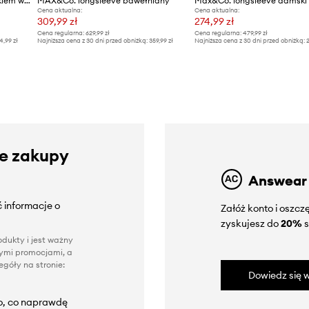
MAX&Co. longsleeve z dodatkiem wełny
MAX&Co. longsleeve bawełniany
Cena aktualna:
Cena aktualna:
309,99 zł
274,99 zł
Cena regularna:
629,99 zł
Cena regularna:
479,99 zł
4,99 zł
Najniższa cena z 30 dni przed obniżką:
359,99 zł
Najniższa cena z 30 dni przed obniżką:
2
ze zakupy
Answear
 informacje o
Załóż konto i oszc
zyskujesz do
20%
s
dukty i jest ważny
nnymi promocjami, a
góły na stronie:
Dowiedz się w
to, co naprawdę