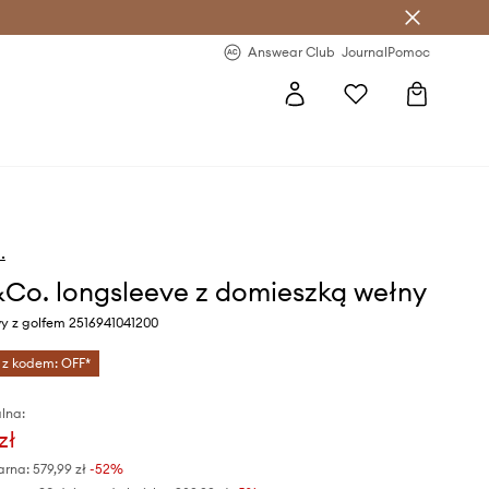
letter >
Regularne nowości >
Answear Club
Journal
Pomoc
.
o. longsleeve z domieszką wełny
wy z golfem 2516941041200
 z kodem: OFF*
lna:
zł
arna:
579,99 zł
-52%