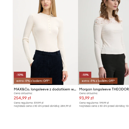
-10%
-10%
extra -5% z kodem: OFF*
extra -5% z kodem: OFF*
MAX&Co. longsleeve z dodatkiem wełny
Morgan longsleeve THEODO
Cena aktualna:
Cena aktualna:
254,99 zł
93,99 zł
Cena regularna:
519,99 zł
Cena regularna:
199,99 zł
Najniższa cena z 30 dni przed obniżką:
284,99 zł
Najniższa cena z 30 dni przed obniżką:
10