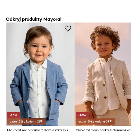
Odkryj produkty Mayoral
-20%
-20%
extra -5% z kodem: OFF*
extra -5% z kodem: OFF*
Mayoral marynarka z domieszką lnu dziecięca