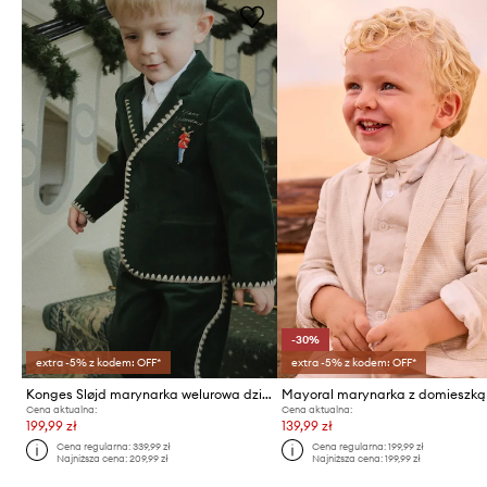
-30%
extra -5% z kodem: OFF*
extra -5% z kodem: OFF*
Konges Sløjd marynarka welurowa dziecięca ROCKY BLAZER
Cena aktualna:
Cena aktualna:
199,99 zł
139,99 zł
Cena regularna:
339,99 zł
Cena regularna:
199,99 zł
Najniższa cena:
209,99 zł
Najniższa cena:
199,99 zł