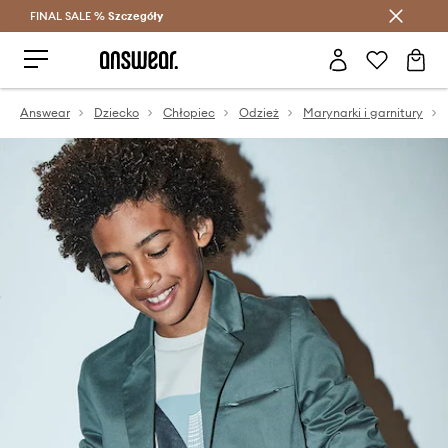
FINAL SALE %
Szczegóły
Oszczędzaj z Answear Club >
Answear
Dziecko
Chłopiec
Odzież
Marynarki i garnitury