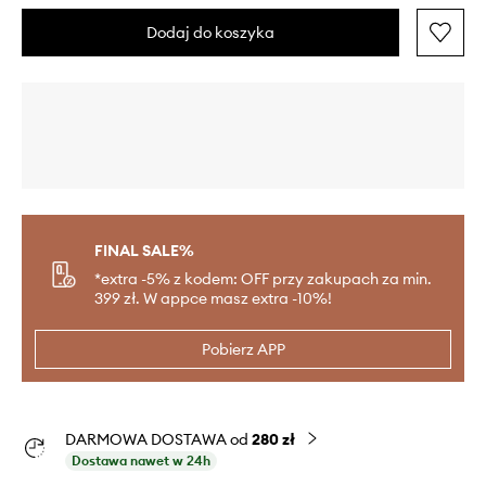
Dodaj do koszyka
FINAL SALE%
*extra -5% z kodem: OFF przy zakupach za min.
399 zł. W appce masz extra -10%!
Pobierz APP
DARMOWA DOSTAWA od
280 zł
Dostawa nawet w 24h