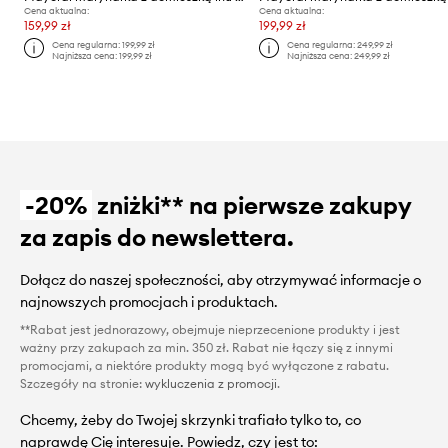
Cena aktualna:
Cena aktualna:
159,99 zł
199,99 zł
Cena regularna:
199,99 zł
Cena regularna:
249,99 zł
Najniższa cena:
199,99 zł
Najniższa cena:
249,99 zł
-20%
zniżki** na pierwsze zakupy
za zapis do newslettera.
Dołącz do naszej społeczności, aby otrzymywać informacje o
najnowszych promocjach i produktach.
**Rabat jest jednorazowy, obejmuje nieprzecenione produkty i jest
ważny przy zakupach za min. 350 zł. Rabat nie łączy się z innymi
promocjami, a niektóre produkty mogą być wyłączone z rabatu.
Szczegóły na stronie:
wykluczenia z promocji
.
Chcemy, żeby do Twojej skrzynki trafiało tylko to, co
naprawdę Cię interesuje. Powiedz, czy jest to: