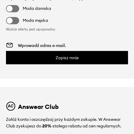
Moda damska
Moda męska
Wybór oferty jest opcjonalny
Zapisz mnie
Answear Club
Załóż konto i oszczędzaj przy każdym zakupie. W Answear
Club zyskujesz do
20%
stałego rabatu od cen regularnych.