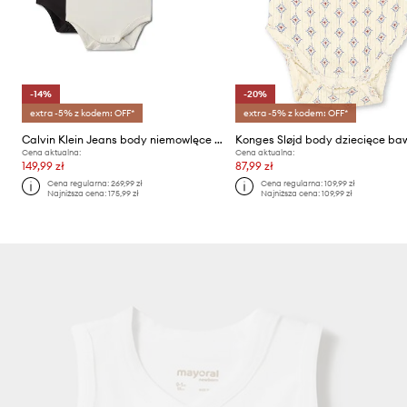
-14%
-20%
extra -5% z kodem: OFF*
extra -5% z kodem: OFF*
Calvin Klein Jeans body niemowlęce bawełniane 2-pack
Cena aktualna:
Cena aktualna:
149,99 zł
87,99 zł
Cena regularna:
269,99 zł
Cena regularna:
109,99 zł
Najniższa cena:
175,99 zł
Najniższa cena:
109,99 zł