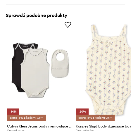
Sprawdź podobne produkty
-14%
-20%
extra -5% z kodem: OFF*
extra -5% z kodem: OFF*
Calvin Klein Jeans body niemowlęce bawełniane 2-pack
Cena aktualna:
Cena aktualna: