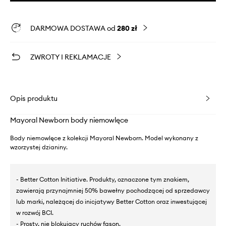
DARMOWA DOSTAWA od
280 zł
ZWROTY I REKLAMACJE
Opis produktu
Mayoral Newborn body niemowlęce
Body niemowlęce z kolekcji Mayoral Newborn. Model wykonany z
wzorzystej dzianiny.
- Better Cotton Initiative. Produkty, oznaczone tym znakiem,
zawierają przynajmniej 50% bawełny pochodzącej od sprzedawcy
lub marki, należącej do inicjatywy Better Cotton oraz inwestującej
w rozwój BCI.
- Prosty, nie blokujący ruchów fason.