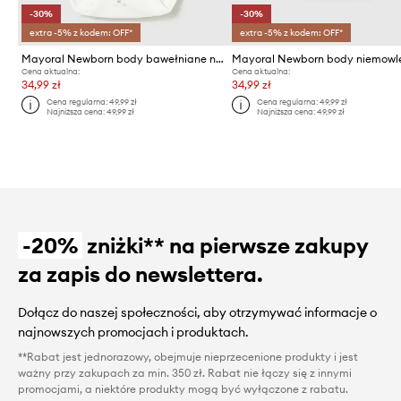
-30%
-30%
extra -5% z kodem: OFF*
extra -5% z kodem: OFF*
Mayoral Newborn body bawełniane niemowlęce
Mayoral Newborn body niemowl
Cena aktualna:
Cena aktualna:
34,99 zł
34,99 zł
Cena regularna:
49,99 zł
Cena regularna:
49,99 zł
Najniższa cena:
49,99 zł
Najniższa cena:
49,99 zł
-20%
zniżki** na pierwsze zakupy
za zapis do newslettera.
Dołącz do naszej społeczności, aby otrzymywać informacje o
najnowszych promocjach i produktach.
**Rabat jest jednorazowy, obejmuje nieprzecenione produkty i jest
ważny przy zakupach za min. 350 zł. Rabat nie łączy się z innymi
promocjami, a niektóre produkty mogą być wyłączone z rabatu.