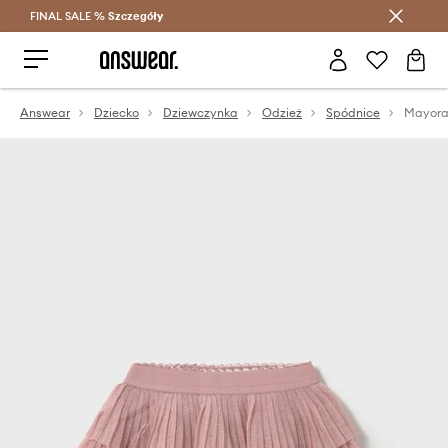
FINAL SALE %
Szczegóły
Oszczędzaj z Answear Club >
Answear
Dziecko
Dziewczynka
Odzież
Spódnice
Mayora