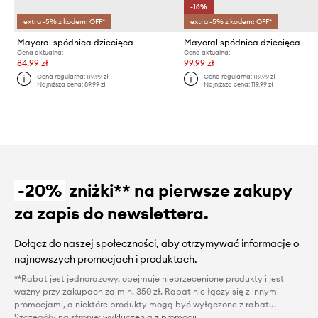
-16%
extra -5% z kodem: OFF*
extra -5% z kodem: OFF*
Mayoral spódnica dziecięca
Mayoral spódnica dziecięca
Cena aktualna:
Cena aktualna:
84,99 zł
99,99 zł
Cena regularna:
119,99 zł
Cena regularna:
119,99 zł
Najniższa cena:
89,99 zł
Najniższa cena:
119,99 zł
-20%
zniżki** na pierwsze zakupy
za zapis do newslettera.
Dołącz do naszej społeczności, aby otrzymywać informacje o
najnowszych promocjach i produktach.
**Rabat jest jednorazowy, obejmuje nieprzecenione produkty i jest
ważny przy zakupach za min. 350 zł. Rabat nie łączy się z innymi
promocjami, a niektóre produkty mogą być wyłączone z rabatu.
Szczegóły na stronie:
wykluczenia z promocji
.