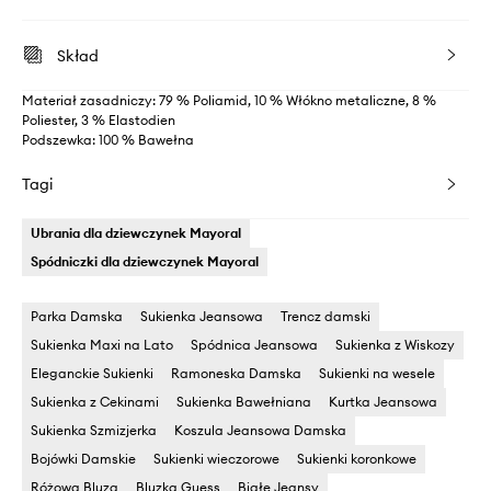
Skład
Materiał zasadniczy: 79 % Poliamid, 10 % Włókno metaliczne, 8 %
Poliester, 3 % Elastodien
Podszewka: 100 % Bawełna
Tagi
Ubrania dla dziewczynek Mayoral
Spódniczki dla dziewczynek Mayoral
Parka Damska
Sukienka Jeansowa
Trencz damski
Sukienka Maxi na Lato
Spódnica Jeansowa
Sukienka z Wiskozy
Eleganckie Sukienki
Ramoneska Damska
Sukienki na wesele
Sukienka z Cekinami
Sukienka Bawełniana
Kurtka Jeansowa
Sukienka Szmizjerka
Koszula Jeansowa Damska
Bojówki Damskie
Sukienki wieczorowe
Sukienki koronkowe
Różowa Bluza
Bluzka Guess
Białe Jeansy