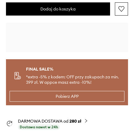
Dodaj do koszyka
FINAL SALE%
*extra -5% z kodem: OFF przy zakupach za min.
399 zł. W appce masz extra -10%!
Pobierz APP
DARMOWA DOSTAWA od
280 zł
Dostawa nawet w 24h