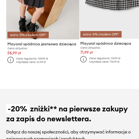
extra -5% z kodem: OFF*
extra -5% z kodem: OFF*
Mayoral spódnica dziecięca
Mayoral spódnica jeansowa dziecięca
Cena aktualna:
Cena aktualna:
71,99 zł
58,99 zł
Cena regularna:
119,99 zł
Cena regularna:
139,99 zł
Najniższa cena:
78,99 zł
Najniższa cena:
61,99 zł
-20%
zniżki** na pierwsze zakupy
za zapis do newslettera.
Dołącz do naszej społeczności, aby otrzymywać informacje o
najnowszych promocjach i produktach.