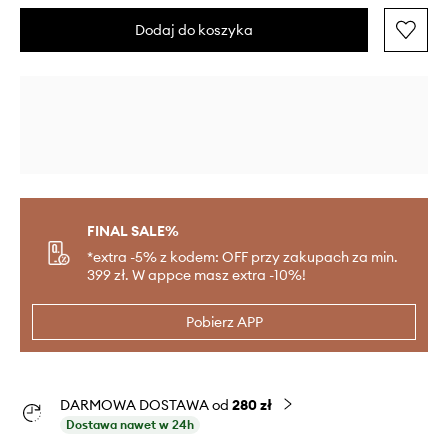
Dodaj do koszyka
FINAL SALE%
*extra -5% z kodem: OFF przy zakupach za min.
399 zł. W appce masz extra -10%!
Pobierz APP
DARMOWA DOSTAWA od
280 zł
Dostawa nawet w 24h