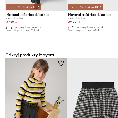
extra -5% z kodem: OFF*
extra -5% z kodem: OFF*
Mayoral spódnica dziecięca
Mayoral spódnica dziecięca
Cena aktualna:
Cena aktualna:
67,99 zł
62,99 zł
Cena regularna:
149,99 zł
Cena regularna:
109,99 zł
Najniższa cena:
71,99 zł
Najniższa cena:
65,99 zł
Odkryj produkty Mayoral