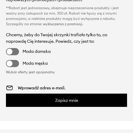
**Rabat jest jednorazowy, obejmuje nieprzecenione produkty i jest
ważny przy zakupach za min. 350 zł. Rabat nie łączy się z innymi
promocjami, a niektóre produkty mogą być wyłączone z rabatu.
Szczegóły na stronie:
wykluczenia z promocji
.
Chcemy, żeby do Twojej skrzynki trafiało tylko to, co
naprawdę Cię interesuje. Powiedz, czy jest to:
Moda damska
Moda męska
Wybór oferty jest opcjonalny
Zapisz mnie