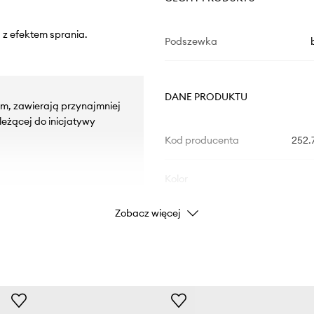
 z efektem sprania.
Podszewka
DANE PRODUKTU
iem, zawierają przynajmniej
eżącej do inicjatywy
Kod producenta
252.
Kolor
Zobacz więcej
Marka
Producent
ID Produktu