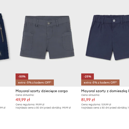
-50%
-25%
extra -5% z kodem: OFF*
extra -5% z kodem: OFF*
Mayoral szorty dziecięce cargo
Cena aktualna:
Cena aktualna:
49,99 zł
81,99 zł
Cena regularna:
99,99 zł
Cena regularna:
109,99 zł
,99 zł
Najniższa cena z 30 dni przed obniżką:
99,99 zł
Najniższa cena z 30 dni przed obniżką:
1