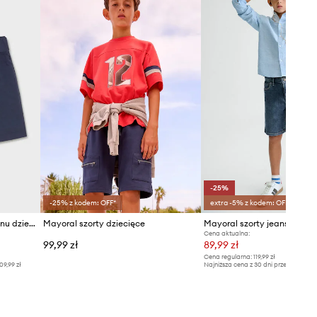
-25%
-25% z kodem: OFF*
extra -5% z kodem: OFF*
Mayoral szorty z domieszką lnu dziecięce
Mayoral szorty dziecięce
Mayoral szorty jeansowe dz
Cena aktualna:
99,99 zł
89,99 zł
Cena regularna:
119,99 zł
09,99 zł
Najniższa cena z 30 dni przed obniżką