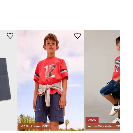
-25%
-25% z kodem: OFF*
extra -5% z kodem: OFF*