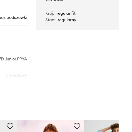
Krój
:
regular fit
bez podszewki
Stan
:
regularny
7D.Junior.PPYA
granatowy
Mayoral