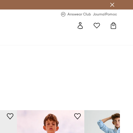
letter >
Regularne nowości >
Answear Club
Journal
Pomoc