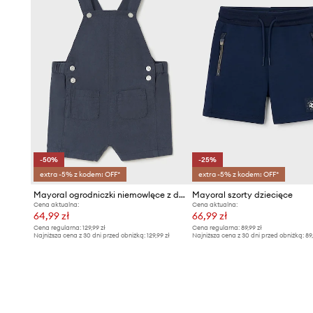
-50%
-25%
extra -5% z kodem: OFF*
extra -5% z kodem: OFF*
Mayoral ogrodniczki niemowlęce z domieszką lnu
Mayoral szorty dziecięce
Cena aktualna:
Cena aktualna:
64,99 zł
66,99 zł
Cena regularna:
129,99 zł
Cena regularna:
89,99 zł
Najniższa cena z 30 dni przed obniżką:
129,99 zł
Najniższa cena z 30 dni przed obniżką:
89