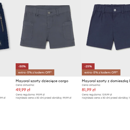
-50%
-25%
extra -5% z kodem: OFF*
extra -5% z kodem: OFF*
Mayoral szorty dziecięce cargo
Cena aktualna:
Cena aktualna:
49,99 zł
81,99 zł
Cena regularna:
99,99 zł
Cena regularna:
109,99 zł
,99 zł
Najniższa cena z 30 dni przed obniżką:
99,99 zł
Najniższa cena z 30 dni przed obniżką:
1