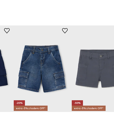
-20%
-50%
extra -5% z kodem: OFF*
extra -5% z kodem: OFF*