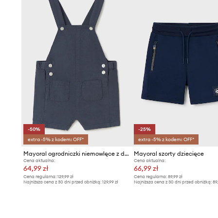
-50%
-25%
extra -5% z kodem: OFF*
extra -5% z kodem: OFF*
Mayoral ogrodniczki niemowlęce z domieszką lnu
Mayoral szorty dziecięce
Cena aktualna:
Cena aktualna:
64,99 zł
66,99 zł
Cena regularna:
129,99 zł
Cena regularna:
89,99 zł
Najniższa cena z 30 dni przed obniżką:
129,99 zł
Najniższa cena z 30 dni przed obniżką:
89