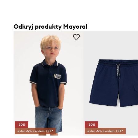
Odkryj produkty Mayoral
-30%
-30%
extra -5% z kodem: OFF*
extra -5% z kodem: OFF*