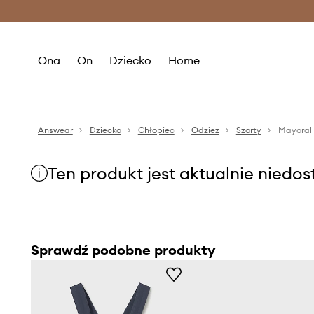
Premium Fashion Benefits >
O
Ona
On
Dziecko
Home
Answear
Dziecko
Chłopiec
Odzież
Szorty
Mayoral 
Ten produkt jest aktualnie niedo
Sprawdź podobne produkty