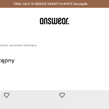
szczędzaj z Answear Club >
FINAL SALE % WIĘKSZE RABATY W APPCE
Dostawa nawet w 24h >
Szczegóły
News
szorty jeansowe dziecięce
stępny