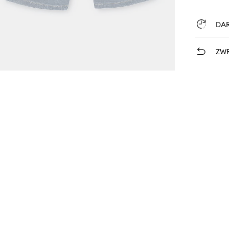
DA
ZWR