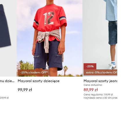
-25%
-25% z kodem: OFF*
extra -5% z kodem: OFF*
Mayoral szorty z domieszką lnu dziecięce
Mayoral szorty dziecięce
Mayoral szorty jeansowe dz
Cena aktualna:
99,99 zł
89,99 zł
Cena regularna:
119,99 zł
09,99 zł
Najniższa cena z 30 dni przed obniżką