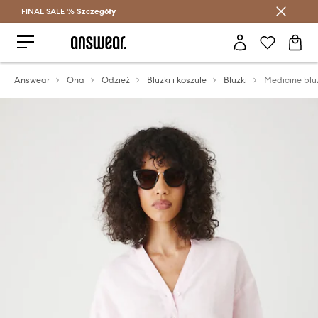
FINAL SALE %
Szczegóły
Oszczędzaj z Answear Club >
Answear
Ona
Odzież
Bluzki i koszule
Bluzki
Medicine blu