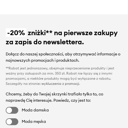
-20%
zniżki** na pierwsze zakupy
za zapis do newslettera.
Dołącz do naszej społeczności, aby otrzymywać informacje o
najnowszych promocjach i produktach.
**Rabat jest jednorazowy, obejmuje nieprzecenione produkty i jest
ważny przy zakupach za min. 350 zł. Rabat nie łączy się z innymi
promocjami, a niektóre produkty mogą być wyłączone z rabatu.
Szczegóły na stronie:
wykluczenia z promocji
.
Chcemy, żeby do Twojej skrzynki trafiało tylko to, co
naprawdę Cię interesuje. Powiedz, czy jest to:
Moda damska
Moda męska