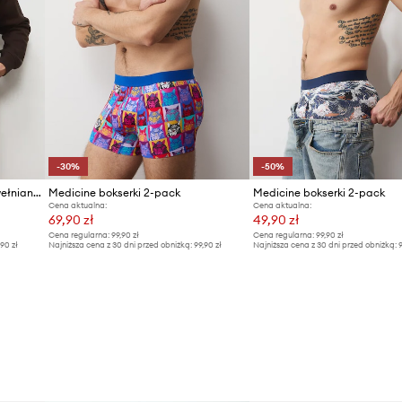
-30%
-50%
Medicine bokserki męskie bawełniane z elastanem 2-pack
Medicine bokserki 2-pack
Medicine bokserki 2-pack
Cena aktualna:
Cena aktualna:
69,90 zł
49,90 zł
Cena regularna:
99,90 zł
Cena regularna:
99,90 zł
,90 zł
Najniższa cena z 30 dni przed obniżką:
99,90 zł
Najniższa cena z 30 dni przed obniżką:
9