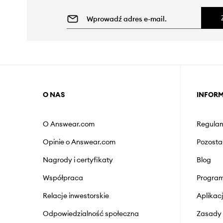
O NAS
INFOR
O Answear.com
Regulam
Opinie o Answear.com
Pozosta
Nagrody i certyfikaty
Blog
Współpraca
Program
Relacje inwestorskie
Aplika
Odpowiedzialność społeczna
Zasady 