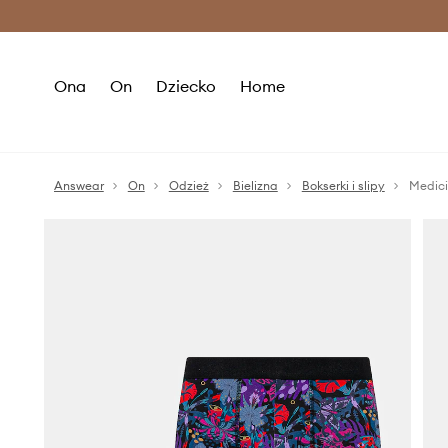
Premium Fashion Benefits >
O
Ona
On
Dziecko
Home
Answear
On
Odzież
Bielizna
Bokserki i slipy
Medici