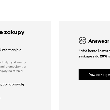
ze zakupy
Answear
 informacje o
Załóż konto i oszc
zyskujesz do
20%
s
dukty i jest ważny
nnymi promocjami, a
góły na stronie:
Dowiedz się w
to, co naprawdę
a