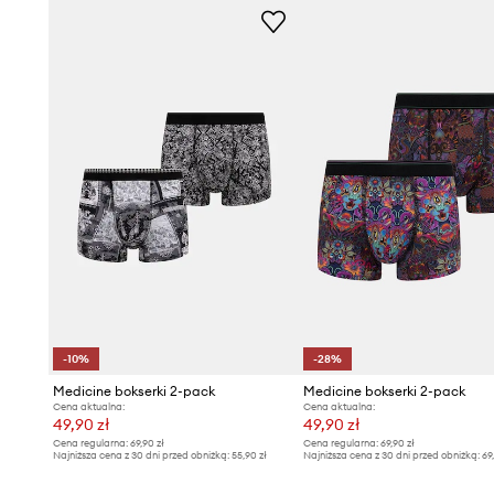
-10%
-28%
Medicine bokserki 2-pack
Medicine bokserki 2-pack
Cena aktualna:
Cena aktualna:
49,90 zł
49,90 zł
Cena regularna:
69,90 zł
Cena regularna:
69,90 zł
Najniższa cena z 30 dni przed obniżką:
55,90 zł
Najniższa cena z 30 dni przed obniżką:
69