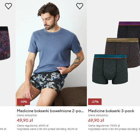
-10%
-27%
Medicine bokserki bawełniane 2-pack
Medicine bokserki 3-pack
Cena aktualna:
Cena aktualna:
49,90 zł
69,90 zł
Cena regularna:
69,90 zł
Cena regularna:
119,90 zł
,90 zł
Najniższa cena z 30 dni przed obniżką:
55,90 zł
Najniższa cena z 30 dni przed obniżką:
9