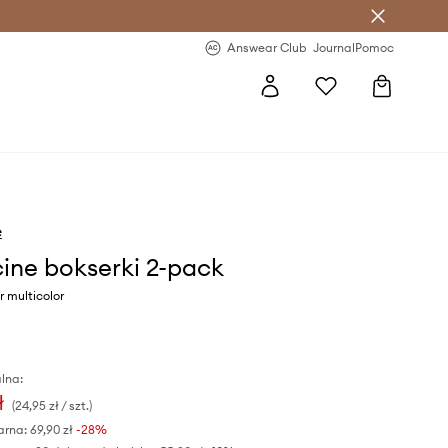
letter >
Regularne nowości >
Answear Club
Journal
Pomoc
e
ine bokserki 2-pack
r multicolor
lna:
ł
(24,95 zł / szt.)
arna:
69,90 zł
-28%