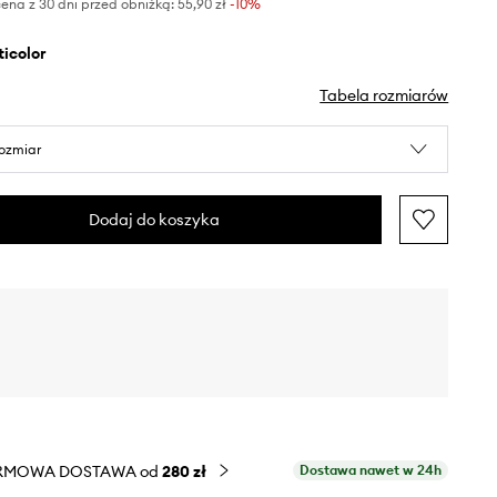
ena z 30 dni przed obniżką:
55,90 zł
 -10%
lticolor
Tabela rozmiarów
rozmiar
Dodaj do koszyka
RMOWA DOSTAWA od
280 zł
Dostawa nawet w 24h