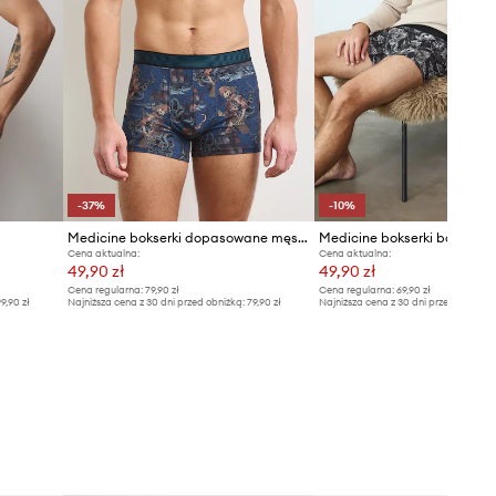
-37%
-10%
Medicine bokserki dopasowane męskie bawełniane z elastanem 2-pack
Cena aktualna:
Cena aktualna:
49,90 zł
49,90 zł
Cena regularna:
79,90 zł
Cena regularna:
69,90 zł
9,90 zł
Najniższa cena z 30 dni przed obniżką:
79,90 zł
Najniższa cena z 30 dni przed obniżką