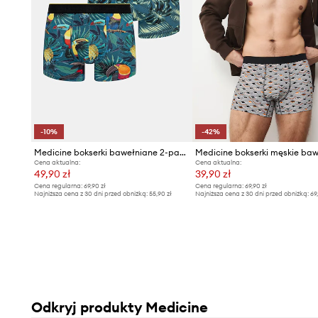
-10%
-42%
Medicine bokserki bawełniane 2-pack
Cena aktualna:
Cena aktualna:
49,90 zł
39,90 zł
Cena regularna:
69,90 zł
Cena regularna:
69,90 zł
Najniższa cena z 30 dni przed obniżką:
55,90 zł
Najniższa cena z 30 dni przed obniżką:
69
Odkryj produkty Medicine