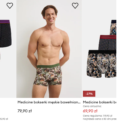
-27%
Medicine bokserki męskie bawełniane z elastanem 2-pack
Cena aktualna:
79,90 zł
69,90 zł
Cena regularna:
119,90 zł
5,90 zł
Najniższa cena z 30 dni przed obniżką