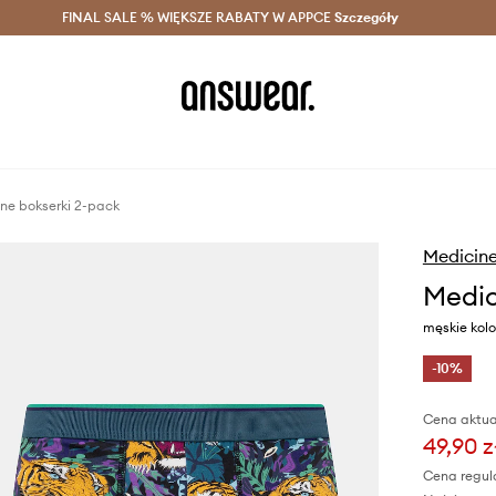
szczędzaj z Answear Club >
FINAL SALE % WIĘKSZE RABATY W APPCE
Dostawa nawet w 24h >
Szczegóły
News
ne bokserki 2-pack
Medicin
Medic
męskie kolo
-10%
Cena aktua
49,90 z
Cena regul