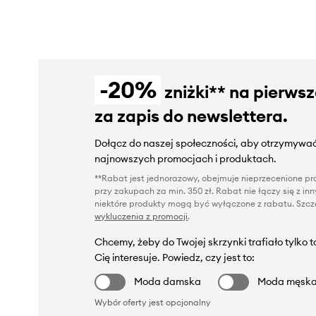
-20%
zniżki** na pierws
za zapis do newslettera.
Dołącz do naszej społeczności, aby otrzymywać
najnowszych promocjach i produktach.
**Rabat jest jednorazowy, obejmuje nieprzecenione pro
przy zakupach za min. 350 zł. Rabat nie łączy się z i
niektóre produkty mogą być wyłączone z rabatu. Szcze
wykluczenia z promocji
.
Chcemy, żeby do Twojej skrzynki trafiało tylko 
Cię interesuje. Powiedz, czy jest to:
Moda damska
Moda męsk
Wybór oferty jest opcjonalny