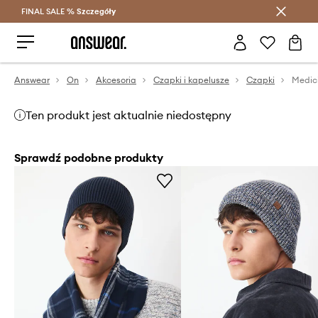
FINAL SALE %
Szczegóły
Oszczędzaj z Answear Club >
Answear
On
Akcesoria
Czapki i kapelusze
Czapki
Medic
Ten produkt jest aktualnie niedostępny
Sprawdź podobne produkty