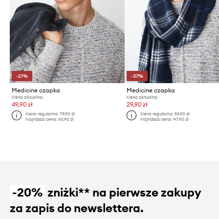
-21%
-37%
Medicine czapka
Medicine czapka
Cena aktualna:
Cena aktualna:
49,90 zł
29,90 zł
Cena regularna:
79,90 zł
Cena regularna:
59,90 zł
Najniższa cena:
63,90 zł
Najniższa cena:
47,90 zł
-20%
zniżki** na pierwsze zakupy
za zapis do newslettera.