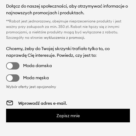
Dołącz do naszej społeczności, aby otrzymywać informacje o
najnowszych promocjach i produktach.
**Rabat jest jednorazowy, obejmuje nieprzecenione produkty i jest
ważny przy zakupach za min. 350 zł. Rabat nie łączy się z innymi
promocjami, a niektóre produkty mogą być wyłączone z rabatu.
Szczegóły na stronie:
wykluczenia z promocji
.
Chcemy, żeby do Twojej skrzynki trafiało tylko to, co
naprawdę Cię interesuje. Powiedz, czy jest to:
Moda damska
Moda męska
Wybór oferty jest opcjonalny
Zapisz mnie