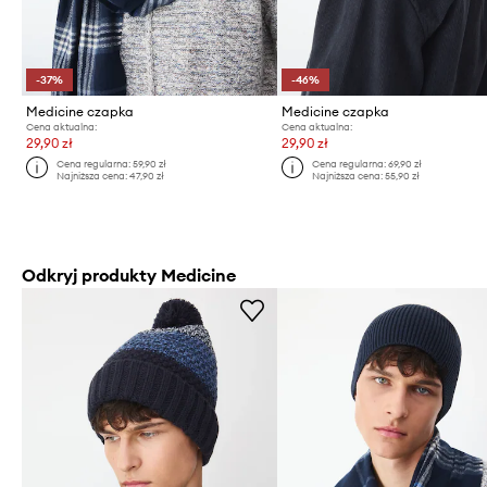
-37%
-46%
Medicine czapka
Medicine czapka
Cena aktualna:
Cena aktualna:
29,90 zł
29,90 zł
Cena regularna:
59,90 zł
Cena regularna:
69,90 zł
Najniższa cena:
47,90 zł
Najniższa cena:
55,90 zł
Odkryj produkty Medicine