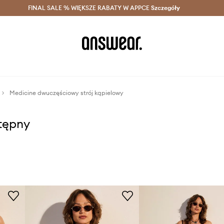
szczędzaj z Answear Club >
FINAL SALE % WIĘKSZE RABATY W APPCE
Dostawa nawet w 24h >
Szczegóły
News
Medicine dwuczęściowy strój kąpielowy
stępny