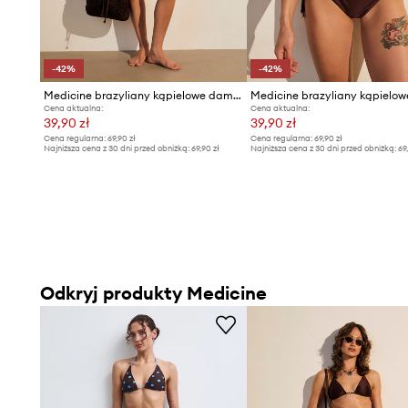
-42%
-42%
Medicine brazyliany kąpielowe damskie
Cena aktualna:
Cena aktualna:
39,90 zł
39,90 zł
Cena regularna:
69,90 zł
Cena regularna:
69,90 zł
Najniższa cena z 30 dni przed obniżką:
69,90 zł
Najniższa cena z 30 dni przed obniżką:
69
Odkryj produkty Medicine