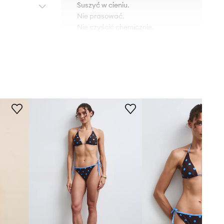
Suszyć w cieniu.
Nie prasować.
Nie czyścić chemicznie.
KRÓJ
Fason dołu
:
klasyczne figi
Fason biustonosza
:
klasyczny
Rodzaj ramiączek
:
nieodpinane
Stan
:
regularny
Fiszbiny
:
tak
DANE TECHNICZNE
Usztywnienie miseczki
:
usztywniane