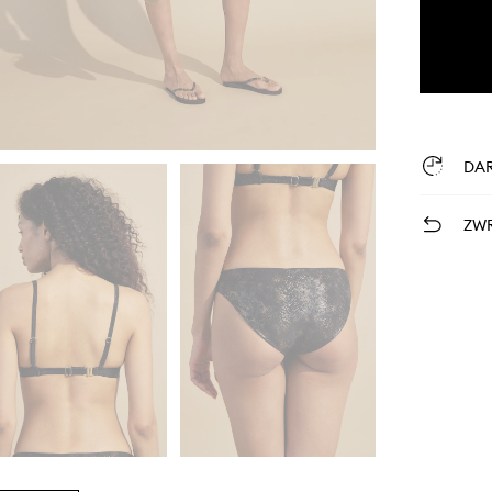
DA
ZWR