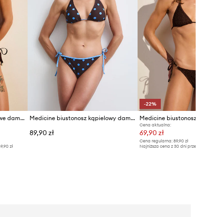
-22%
Medicine brazyliany kąpielowe damskie
Medicine biustonosz kąpielowy damski
Cena aktualna:
89,90 zł
69,90 zł
Cena regularna:
89,90 zł
9,90 zł
Najniższa cena z 30 dni przed obniżką