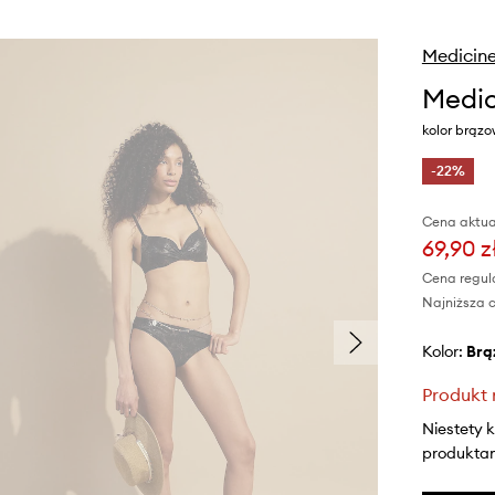
Medicin
Medic
kolor brąz
-22%
Cena aktua
69,90 z
Cena regul
Najniższa c
Kolor:
br
Produkt 
Niestety 
produktami