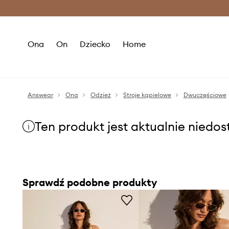
Premium Fashion Benefits >
O
Ona
On
Dziecko
Home
Answear
Ona
Odzież
Stroje kąpielowe
Dwuczęściowe
Ten produkt jest aktualnie niedo
Sprawdź podobne produkty