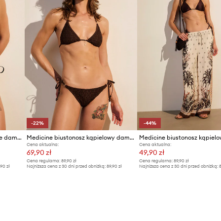
-22%
-44%
Medicine brazyliany kąpielowe damskie
Medicine biustonosz kąpielowy damski
Cena aktualna:
Cena aktualna:
69,90 zł
49,90 zł
Cena regularna:
89,90 zł
Cena regularna:
89,90 zł
,90 zł
Najniższa cena z 30 dni przed obniżką:
89,90 zł
Najniższa cena z 30 dni przed obniżką:
8