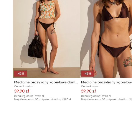
-42%
-42%
Medicine brazyliany kąpielowe damskie
Cena aktualna:
Cena aktualna:
39,90 zł
39,90 zł
Cena regularna:
69,90 zł
Cena regularna:
69,90 zł
Najniższa cena z 30 dni przed obniżką:
69,90 zł
Najniższa cena z 30 dni przed obniżką:
69