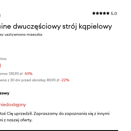
5.0
e
ine dwuczęściowy strój kąpielowy
owy usztywniona miseczka
lna:
ł
arna:
139,90 zł
-50%
ena z 30 dni przed obniżką:
89,90 zł
 -22%
ązowy
niedostępny
ktoś Cię uprzedził. Zapraszamy do zapoznania się z innymi
 z naszej oferty.