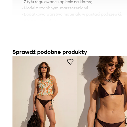
- Z tyłu regulowane zapięcie na klamrę.
- Model z ozdobnymi marszczeniami.
- Dodatkowa warstwa materiału w postaci podszewki.
- Wzorzysty materiał.
- Błyszczące wykończenie.
Sprawdź podobne produkty