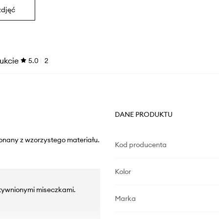
zdjęć
ukcie
5.0
2
DANE PRODUKTU
onany z wzorzystego materiału.
Kod producenta
Kolor
ztywnionymi miseczkami.
Marka