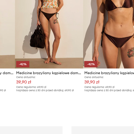
-42%
-42%
Medicine biustonosz kąpielowy damski
Medicine brazyliany kąpielowe damskie
Cena aktualna:
Cena aktualna:
39,90 zł
39,90 zł
Cena regularna:
69,90 zł
Cena regularna:
69,90 zł
,90 zł
Najniższa cena z 30 dni przed obniżką:
69,90 zł
Najniższa cena z 30 dni przed obniżką:
6