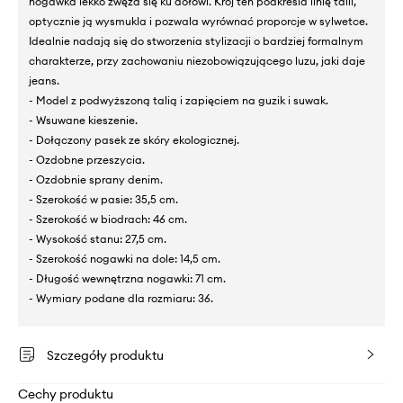
nogawka lekko zwęża się ku dołowi. Krój ten podkreśla linię talii,
optycznie ją wysmukla i pozwala wyrównać proporcje w sylwetce.
Idealnie nadają się do stworzenia stylizacji o bardziej formalnym
charakterze, przy zachowaniu niezobowiązującego luzu, jaki daje
jeans.
- Model z podwyższoną talią i zapięciem na guzik i suwak.
- Wsuwane kieszenie.
- Dołączony pasek ze skóry ekologicznej.
- Ozdobne przeszycia.
- Ozdobnie sprany denim.
- Szerokość w pasie: 35,5 cm.
- Szerokość w biodrach: 46 cm.
- Wysokość stanu: 27,5 cm.
- Szerokość nogawki na dole: 14,5 cm.
- Długość wewnętrzna nogawki: 71 cm.
- Wymiary podane dla rozmiaru: 36.
Szczegóły produktu
Cechy produktu