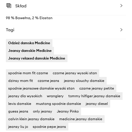
Skład
98 % Bawełna, 2 % Elastan
Tagi
Odzież damska Medicine
Jeansy damskie Medicine
Jeansy relaxed damskie Medicine
spodnie mom fit czarne
czarne jeansy wysoki stan
dzinsy mom fit
czarne jeans
jeansy slouchy damskie
spodnie jeansowe damskie wysoki stan
czarne jeansy petite
jeansy dla wysokich
wranglery
tommy hilfiger jeansy damskie
levis damskie
mustang spodnie damskie
jeansy diesel
guess jeans
only jeansy
Jeansy Pinko
calvin klein jeansy damskie
medicine jeansy damskie
jeansy liu jo
spodnie pepe jeans