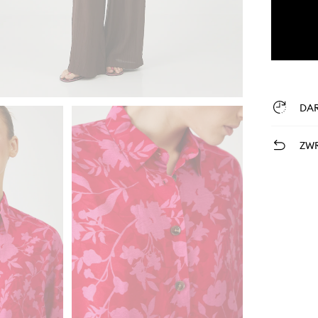
DA
ZWR