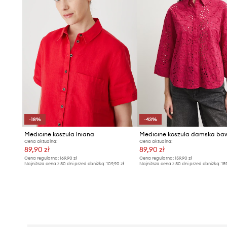
-18%
-43%
Medicine koszula lniana
Cena aktualna:
Cena aktualna:
89,90 zł
89,90 zł
Cena regularna:
169,90 zł
Cena regularna:
159,90 zł
Najniższa cena z 30 dni przed obniżką:
109,90 zł
Najniższa cena z 30 dni przed obniżką:
15