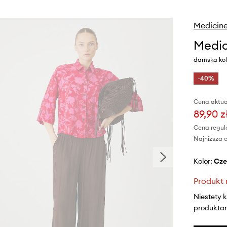
Medicin
Medic
damska kol
-40%
Cena aktua
89,90 z
Cena regul
Najniższa c
Kolor:
cz
Produkt 
Niestety 
produktami