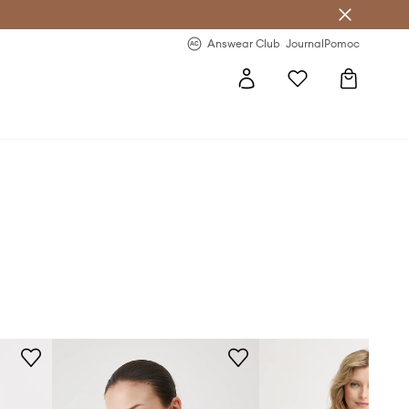
letter >
Regularne nowości >
Answear Club
Journal
Pomoc