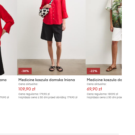
-38%
-22%
iana
Medicine koszula damska lniana
Cena aktualna:
Cena aktualna:
109,90 zł
69,90 zł
Cena regularna:
179,90 zł
Cena regularna:
159,90 zł
79,90 zł
Najniższa cena z 30 dni przed obniżką:
179,90 zł
Najniższa cena z 30 dni przed obniżką