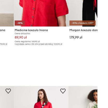
-18%
-15% z kodem: OFF*
iana
Medicine koszula lniana
Cena aktualna:
89,90 zł
179,99 zł
Cena regularna:
169,90 zł
79,90 zł
Najniższa cena z 30 dni przed obniżką:
109,90 zł