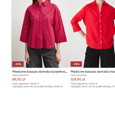
-43%
-38%
Medicine koszula damska bawełniana
Medicine koszula damska lni
Cena aktualna:
Cena aktualna:
89,90 zł
109,90 zł
Cena regularna:
159,90 zł
Cena regularna:
179,90 zł
Najniższa cena z 30 dni przed obniżką:
159,90 zł
Najniższa cena z 30 dni przed obniżką:
17