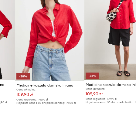
-38%
-38%
ana
Medicine koszula damska ln
Medicine koszula damska lniana
Cena aktualna:
Cena aktualna:
109,90 zł
109,90 zł
Cena regularna:
179,90 zł
Cena regularna:
179,90 zł
9,90 zł
Najniższa cena z 30 dni przed obniżką:
1
Najniższa cena z 30 dni przed obniżką:
179,90 zł