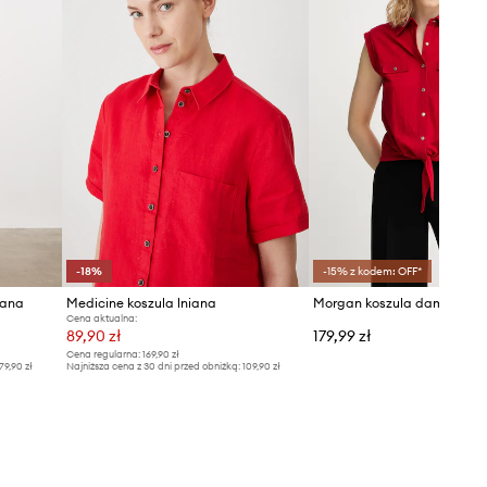
-18%
-15% z kodem: OFF*
iana
Medicine koszula lniana
Cena aktualna:
89,90 zł
179,99 zł
Cena regularna:
169,90 zł
79,90 zł
Najniższa cena z 30 dni przed obniżką:
109,90 zł