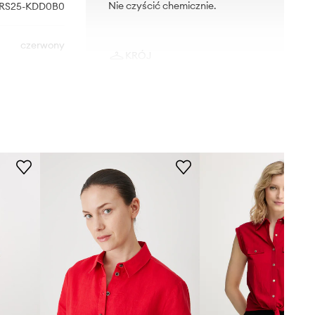
Nie czyścić chemicznie.
RS25-KDD0B0
czerwony
KRÓJ
Medicine
Krój
:
oversize, relaxed fit
Rękaw
:
3/4
Rodzaj rękawa
:
opadający