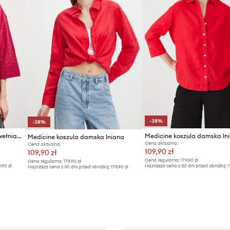
-38%
-38%
Medicine koszula damska bawełniana
Medicine koszula damska ln
Medicine koszula damska lniana
Cena aktualna:
Cena aktualna:
109,90 zł
109,90 zł
Cena regularna:
179,90 zł
Cena regularna:
179,90 zł
9,90 zł
Najniższa cena z 30 dni przed obniżką:
1
Najniższa cena z 30 dni przed obniżką:
179,90 zł