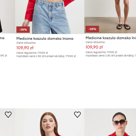
-38%
-38%
ana
Medicine koszula damska ln
Medicine koszula damska lniana
Cena aktualna:
Cena aktualna:
109,90 zł
109,90 zł
Cena regularna:
179,90 zł
Cena regularna:
179,90 zł
9,90 zł
Najniższa cena z 30 dni przed obniżką:
1
Najniższa cena z 30 dni przed obniżką:
179,90 zł