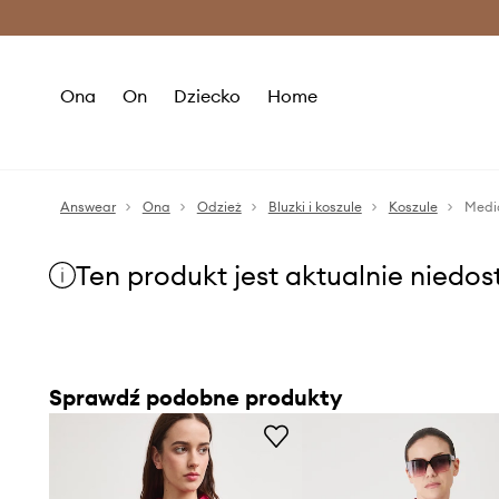
Premium Fashion Benefits >
O
Ona
On
Dziecko
Home
Answear
Ona
Odzież
Bluzki i koszule
Koszule
Medic
Ten produkt jest aktualnie niedo
Sprawdź podobne produkty