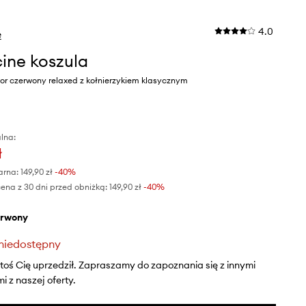
4.0
e
ine koszula
or czerwony relaxed z kołnierzykiem klasycznym
lna:
ł
arna:
149,90 zł
-40%
ena z 30 dni przed obniżką:
149,90 zł
 -40%
erwony
niedostępny
ktoś Cię uprzedził. Zapraszamy do zapoznania się z innymi
 z naszej oferty.