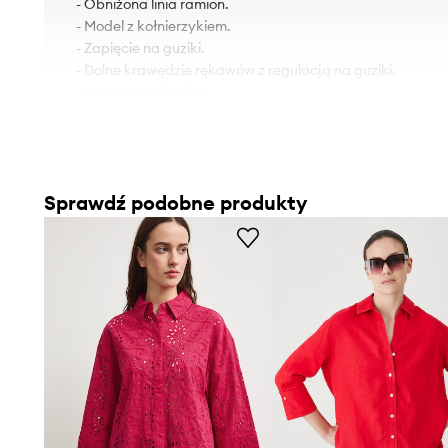
- Obniżona linia ramion.
- Model z kołnierzykiem.
- Zapięcie na guziki.
- Dolne krawędzie rękawów z regulacją na guziki.
- Wzorzysta tkanina.
- Wzór z motywem roślinnym.
- Długość: 59,5 cm.
- Szerokość w biuście: 57,5 cm.
- Wymiary podane dla rozmiaru: S.
Sprawdź podobne produkty