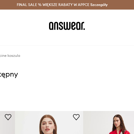
szczędzaj z Answear Club >
FINAL SALE % WIĘKSZE RABATY W APPCE
Dostawa nawet w 24h >
Szczegóły
News
ine koszula
stępny