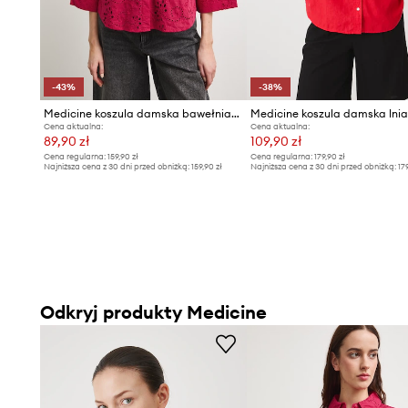
-43%
-38%
Medicine koszula damska bawełniana
Medicine koszula damska lni
Cena aktualna:
Cena aktualna:
89,90 zł
109,90 zł
Cena regularna:
159,90 zł
Cena regularna:
179,90 zł
Najniższa cena z 30 dni przed obniżką:
159,90 zł
Najniższa cena z 30 dni przed obniżką:
17
Odkryj produkty Medicine