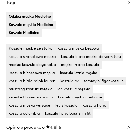
Tagi
Odzież męska Medicine
Koszule męskie Medicine
Koszule Medicine
Koszule męskie ze stójką
koszula męska beżowa
koszula granatowa męska
koszula biała męska do garnituru
meskie koszule eleganckie
męska lniana koszula
koszula biznesowa męska
koszula letnia męska
koszula biała ralph lauren
koszula ck
tommy hilfiger koszule
mustang koszule męskie
lee koszule męskie
selected homme koszula
koszula męska medicine
koszula męska versace
levis koszula
koszula hugo
koszula columbia
koszula hugo boss slim fit
Opinie o produkcie
4.8
5