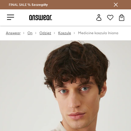
FINAL SALE %
Szczegóły
Oszczędzaj z Answear Club >
Answear
On
Odzież
Koszule
Medicine koszula lniana