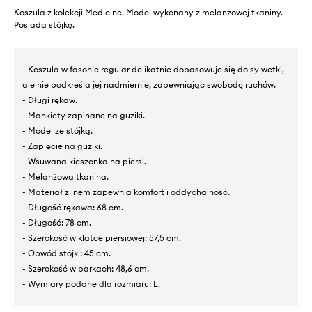
Koszula z kolekcji Medicine. Model wykonany z melanżowej tkaniny.
Posiada stójkę.
- Koszula w fasonie regular delikatnie dopasowuje się do sylwetki,
ale nie podkreśla jej nadmiernie, zapewniając swobodę ruchów.
- Długi rękaw.
- Mankiety zapinane na guziki.
- Model ze stójką.
- Zapięcie na guziki.
- Wsuwana kieszonka na piersi.
- Melanżowa tkanina.
- Materiał z lnem zapewnia komfort i oddychalność.
- Długość rękawa: 68 cm.
- Długość: 78 cm.
- Szerokość w klatce piersiowej: 57,5 cm.
- Obwód stójki: 45 cm.
- Szerokość w barkach: 48,6 cm.
- Wymiary podane dla rozmiaru: L.