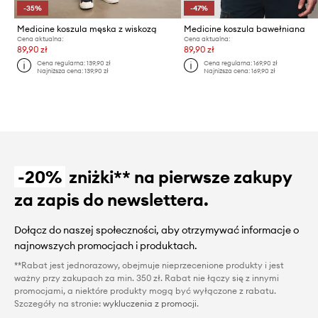
-35%
-47%
Medicine koszula męska z wiskozą
Medicine koszula bawełniana
Cena aktualna:
Cena aktualna:
89,90 zł
89,90 zł
Cena regularna:
139,90 zł
Cena regularna:
169,90 zł
Najniższa cena:
139,90 zł
Najniższa cena:
169,90 zł
-20%
zniżki** na pierwsze zakupy
za zapis do newslettera.
Dołącz do naszej społeczności, aby otrzymywać informacje o
najnowszych promocjach i produktach.
**Rabat jest jednorazowy, obejmuje nieprzecenione produkty i jest
ważny przy zakupach za min. 350 zł. Rabat nie łączy się z innymi
promocjami, a niektóre produkty mogą być wyłączone z rabatu.
Szczegóły na stronie:
wykluczenia z promocji
.