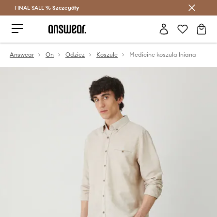
FINAL SALE %
Szczegóły
Oszczędzaj z Answear Club >
Answear
On
Odzież
Koszule
Medicine koszula lniana