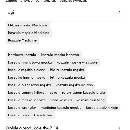
Zalecamy wybór rozmiaru, jaki nosisz zazwyczaj.
Tagi
Odzież męska Medicine
Koszule męskie Medicine
Koszule Medicine
bordowa koszula
koszula męska beżowa
koszula granatowa męska
koszule męskie wizytowe
koszule męskie zielone
Biała koszula męska
koszulka lniana męska
letnia koszula męska
koszula biznesowa męska
koszula męska adidas
koszula tommy hilfiger meska
ralph lauren koszula biala
koszula meska lacoste
vans koszula
koszule mustang
koszula wrangler
medicine koszule męskie
koszula calvin klein
koszula boss
koszula lee
Opinie o produkcie
4.7
14