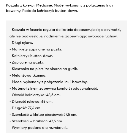
Koszula z kolekcji Medicine. Model wykonany z połączenia lnu i
bawełny. Posiada kołnierzyk button-down.
- Koszula w fasonie regular delikatnie dopasowuje się do sylwetki,
ale nie podkreśla jej nadmiernie, zapewniając swobodę ruchów.
- Długi rękaw.
- Mankiety zapinane na guziki.
- Kołnierzyk button-down.
- Zapięcie na guziki.
- Kieszonka na piersi zapinana na guzik.
- Melanżowa tkanina.
- Model wykonany z połączenia lnu i bawełny.
- Materiał z lnem zapewnia komfort i oddychalność.
- Obwód kołnierzyka: 43,5 cm.
- Długość rękawa: 68 cm.
- Długość: 77,6 cm.
- Szerokość w klatce piersiowej: 57,5 cm.
- Szerokość w barkach: 47,5 cm.
- Wymiary podane dla rozmiaru: L.