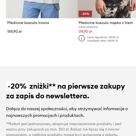
-25%
Medicine koszula lniana
Medicine koszula męska z lnem
Cena aktualna:
159,90 zł
119,90 zł
Cena regularna:
159,90 zł
Najniższa cena:
159,90 zł
-20%
zniżki** na pierwsze zakupy
za zapis do newslettera.
Dołącz do naszej społeczności, aby otrzymywać informacje o
najnowszych promocjach i produktach.
**Rabat jest jednorazowy, obejmuje nieprzecenione produkty i jest
ważny przy zakupach za min. 350 zł. Rabat nie łączy się z innymi
promocjami, a niektóre produkty mogą być wyłączone z rabatu.