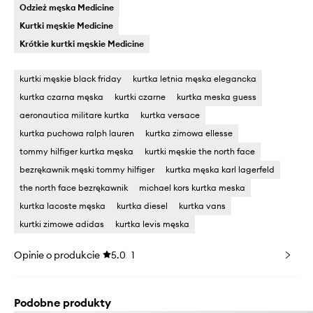
Odzież męska Medicine
Kurtki męskie Medicine
Krótkie kurtki męskie Medicine
kurtki męskie black friday
kurtka letnia męska elegancka
kurtka czarna męska
kurtki czarne
kurtka meska guess
aeronautica militare kurtka
kurtka versace
kurtka puchowa ralph lauren
kurtka zimowa ellesse
tommy hilfiger kurtka męska
kurtki męskie the north face
bezrękawnik męski tommy hilfiger
kurtka męska karl lagerfeld
the north face bezrękawnik
michael kors kurtka meska
kurtka lacoste męska
kurtka diesel
kurtka vans
kurtki zimowe adidas
kurtka levis męska
Opinie o produkcie
5.0
1
Podobne produkty