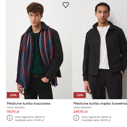
-20%
-30%
Medicine kurtka koszulowa
Medicine kurtka męska bawełni
Cena aktualna:
Cena aktualna:
119,90 zł
249,90 zł
Cena regularna:
359,90 zł
Cena regularna:
359,90 zł
Najniższa cena:
149,90 zł
Najniższa cena:
359,90 zł