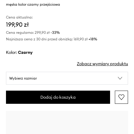
męska kolor czarny przejściowa
Cena aktualna:
199,90 zł
Cena regularna:
299,90 zł
-33%
Najniższa cena z 30 dni przed obniżką:
169,90 zł
 +18%
Kolor:
czarny
Zobacz wymiary produktu
Wybierz rozmiar
Dodaj do koszyka