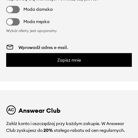
Moda damska
Moda męska
Wybór oferty jest opcjonalny
Zapisz mnie
Answear Club
Załóż konto i oszczędzaj przy każdym zakupie. W Answear
Club zyskujesz do
20%
stałego rabatu od cen regularnych.