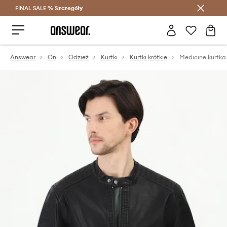
FINAL SALE %
Szczegóły
Oszczędzaj z Answear Club >
Answear
On
Odzież
Kurtki
Kurtki krótkie
Medicine kurtka 