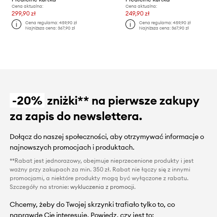
Cena aktualna:
Cena aktualna:
299,90 zł
249,90 zł
Cena regularna:
459,90 zł
Cena regularna:
459,90 zł
Najniższa cena:
367,90 zł
Najniższa cena:
367,90 zł
-20%
zniżki** na pierwsze zakupy
za zapis do newslettera.
Dołącz do naszej społeczności, aby otrzymywać informacje o
najnowszych promocjach i produktach.
**Rabat jest jednorazowy, obejmuje nieprzecenione produkty i jest
ważny przy zakupach za min. 350 zł. Rabat nie łączy się z innymi
promocjami, a niektóre produkty mogą być wyłączone z rabatu.
Szczegóły na stronie:
wykluczenia z promocji
.
Chcemy, żeby do Twojej skrzynki trafiało tylko to, co
naprawdę Cię interesuje. Powiedz, czy jest to: