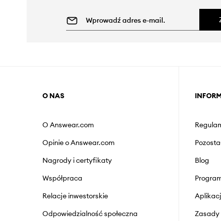
O NAS
INFOR
O Answear.com
Regulam
Opinie o Answear.com
Pozosta
Nagrody i certyfikaty
Blog
Współpraca
Program
Relacje inwestorskie
Aplika
Odpowiedzialność społeczna
Zasady 