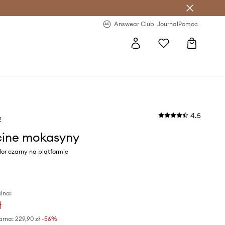
letter >
Regularne nowości >
Answear Club
Journal
Pomoc
4.5
e
ine mokasyny
or czarny na platformie
lna:
ł
arna:
229,90 zł
-56%