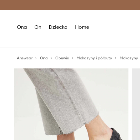
Premium Fashion Benefits >
O
Ona
On
Dziecko
Home
Answear
Ona
Obuwie
Mokasyny i półbuty
Mokasyny