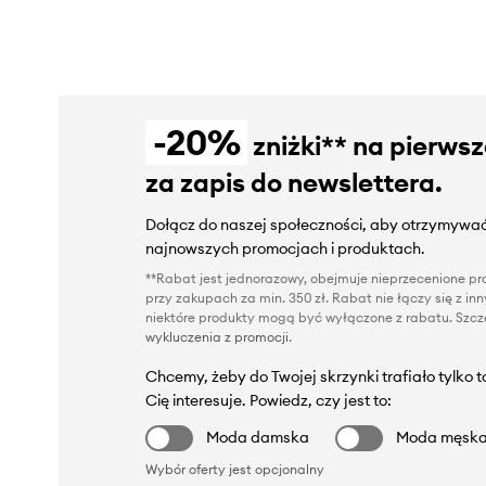
-20%
zniżki** na pierws
za zapis do newslettera.
Dołącz do naszej społeczności, aby otrzymywać
najnowszych promocjach i produktach.
**Rabat jest jednorazowy, obejmuje nieprzecenione pro
przy zakupach za min. 350 zł. Rabat nie łączy się z i
niektóre produkty mogą być wyłączone z rabatu. Szcze
wykluczenia z promocji
.
Chcemy, żeby do Twojej skrzynki trafiało tylko 
Cię interesuje. Powiedz, czy jest to:
Moda damska
Moda męsk
Wybór oferty jest opcjonalny