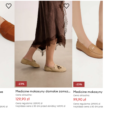
-23%
-23%
Medicine mokasyny damskie zamszowe
we
Medicine mokasyny skórza
Cena aktualna:
Cena aktualna:
129,90 zł
99,90 zł
Cena regularna:
229,90 zł
Cena regularna:
299,90 zł
Najniższa cena z 30 dni przed obniżką:
169,90 zł
29,90 zł
Najniższa cena z 30 dni przed obniżką