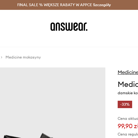
szczędzaj z Answear Club >
FINAL SALE % WIĘKSZE RABATY W APPCE
Dostawa nawet w 24h >
Szczegóły
News
Medicine mokasyny
Medicin
Medic
damskie kol
-33%
Cena aktua
99,90 z
Cena regul