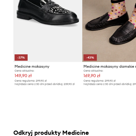
-37%
-43%
Medicine mokasyny
Cena aktualna:
Cena aktualna:
149,90 zł
169,90 zł
Cena regularna:
299,90 zł
Cena regularna:
299,90 zł
Najniższa cena z 30 dni przed obniżką:
239,90 zł
Najniższa cena z 30 dni przed obniżką:
29
Odkryj produkty Medicine