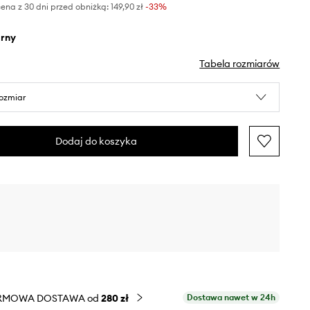
ena z 30 dni przed obniżką:
149,90 zł
 -33%
arny
Tabela rozmiarów
rozmiar
Dodaj do koszyka
RMOWA DOSTAWA od
280 zł
Dostawa nawet w 24h