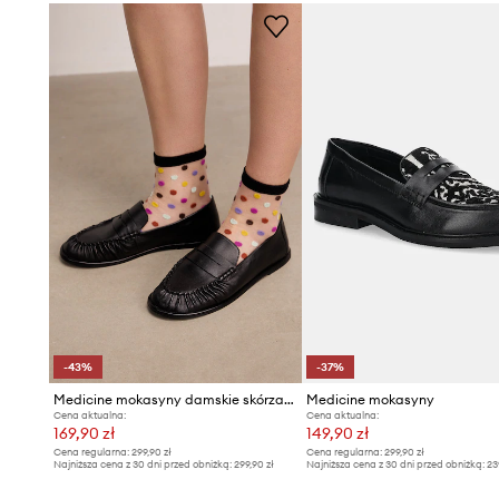
-43%
-37%
Medicine mokasyny damskie skórzane
Medicine mokasyny
Cena aktualna:
Cena aktualna:
169,90 zł
149,90 zł
Cena regularna:
299,90 zł
Cena regularna:
299,90 zł
Najniższa cena z 30 dni przed obniżką:
299,90 zł
Najniższa cena z 30 dni przed obniżką:
23