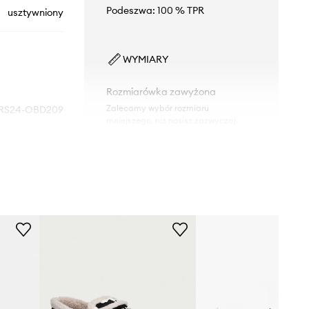
Podeszwa: 100 % TPR
usztywniony
WYMIARY
Rozmiarówka zawyżona
Zalecamy wybór rozmiaru
RS24-OBD209
mniejszego, niż nosisz zazwyczaj.
Tabela rozmiarów
czarny
Medicine