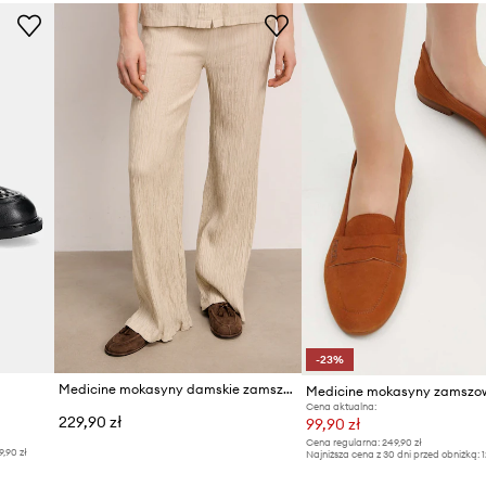
-23%
Medicine mokasyny damskie zamszowe
Medicine mokasyny zamszo
Cena aktualna:
229,90 zł
99,90 zł
Cena regularna:
249,90 zł
9,90 zł
Najniższa cena z 30 dni przed obniżką:
1