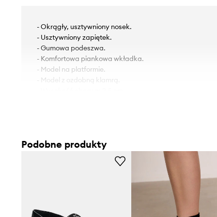
- Okrągły, usztywniony nosek.
- Usztywniony zapiętek.
- Gumowa podeszwa.
- Komfortowa piankowa wkładka.
- Model na platformie.
- Model z ozdobną klamrą.
- Wysokość obcasa: 3,5 cm.
- Długość wkładki wynosi: 24 cm.
- Wymiary podane dla rozmiaru: 37.
Podobne produkty