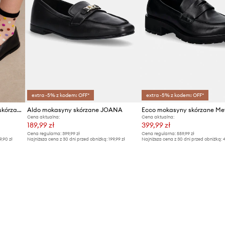
extra -5% z kodem: OFF*
extra -5% z kodem: OFF*
Medicine mokasyny damskie skórzane
Aldo mokasyny skórzane JOANA
Cena aktualna:
Cena aktualna:
189,99 zł
399,99 zł
Cena regularna:
399,99 zł
Cena regularna:
559,99 zł
9,90 zł
Najniższa cena z 30 dni przed obniżką:
199,99 zł
Najniższa cena z 30 dni przed obniżką:
4