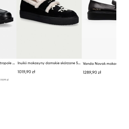
Ecco mokasyny skórzane Metropole Vienna
Inuikii mokasyny damskie skórzane Shearling Print
1019,90 zł
1289,90 zł
19,99 zł