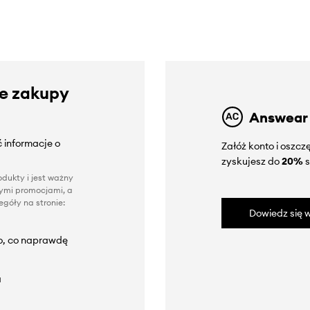
ze zakupy
Answear
 informacje o
Załóż konto i oszc
zyskujesz do
20%
s
dukty i jest ważny
nnymi promocjami, a
góły na stronie:
Dowiedz się w
to, co naprawdę
a