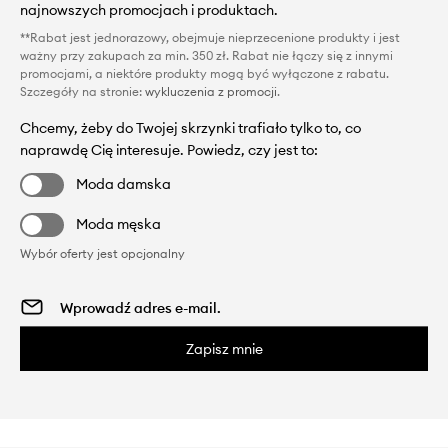
najnowszych promocjach i produktach.
**Rabat jest jednorazowy, obejmuje nieprzecenione produkty i jest
ważny przy zakupach za min. 350 zł. Rabat nie łączy się z innymi
promocjami, a niektóre produkty mogą być wyłączone z rabatu.
Szczegóły na stronie:
wykluczenia z promocji
.
Chcemy, żeby do Twojej skrzynki trafiało tylko to, co
naprawdę Cię interesuje. Powiedz, czy jest to:
Moda damska
Moda męska
Wybór oferty jest opcjonalny
Zapisz mnie