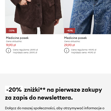
-33%
-40%
Medicine pasek
Medicine pasek
Cena aktualna:
Cena aktualna:
19,90 zł
29,90 zł
Cena regularna:
29,90 zł
Cena regularna:
49,90 zł
Najniższa cena:
29,90 zł
Najniższa cena:
49,90 zł
-20%
zniżki** na pierwsze zakupy
za zapis do newslettera.
Dołącz do naszej społeczności, aby otrzymywać informacje o