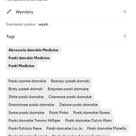
Wymiary
Szerokość paska
:
wąski
Tagi
Akcesoria damskie Medicine
Paski damskie Medicine
Paski Medicine
Paski czarne damskie
Beżowy pasek damski
Biały pasek damski
Brązowe paski damskie
Złote paski damskie
Czerwone paski damskie
Granatowe paski damskie
Zielone paski damskie
Szare paski damskie
Paski Pinko
Paski damskie Guess
Paski damskie Tommy Hilfiger
Paski damskie Calvin Klein
Paski Patrizia Pepe
Paski damskie Liu Jo
Paski damskie Marella