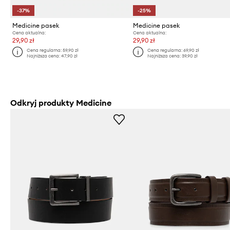
-37%
-25%
Medicine pasek
Medicine pasek
Cena aktualna:
Cena aktualna:
29,90 zł
29,90 zł
Cena regularna:
59,90 zł
Cena regularna:
69,90 zł
Najniższa cena:
47,90 zł
Najniższa cena:
39,90 zł
Odkryj produkty Medicine