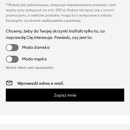
**Rabat jest jednorazowy, obejmuje nieprzecenione produkty i jest
ważny przy zakupach za min. 350 zł. Rabat nie łączy się z innymi
promocjami, a niektóre produkty mogą być wyłączone z rabatu.
Szczegóły na stronie:
wykluczenia z promocji
.
Chcemy, żeby do Twojej skrzynki trafiało tylko to, co
naprawdę Cię interesuje. Powiedz, czy jest to:
Moda damska
Moda męska
Wybór oferty jest opcjonalny
Zapisz mnie