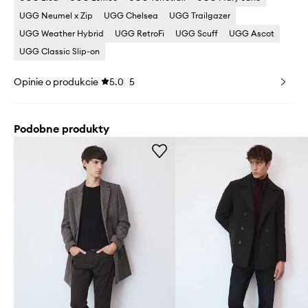
UGG Neumel x Zip
UGG Chelsea
UGG Trailgazer
UGG Weather Hybrid
UGG RetroFi
UGG Scuff
UGG Ascot
UGG Classic Slip-on
Opinie o produkcie
5.0
5
Podobne produkty