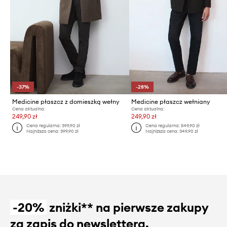
-37%
-28%
Medicine płaszcz z domieszką wełny
Medicine płaszcz wełniany
Cena aktualna:
Cena aktualna:
249,90 zł
249,90 zł
Cena regularna:
399,90 zł
Cena regularna:
549,90 zł
Najniższa cena:
399,90 zł
Najniższa cena:
349,90 zł
-20%
zniżki** na pierwsze zakupy
za zapis do newslettera.