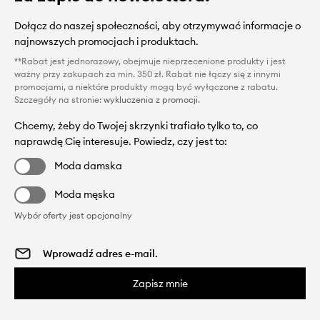
Dołącz do naszej społeczności, aby otrzymywać informacje o
najnowszych promocjach i produktach.
**Rabat jest jednorazowy, obejmuje nieprzecenione produkty i jest
ważny przy zakupach za min. 350 zł. Rabat nie łączy się z innymi
promocjami, a niektóre produkty mogą być wyłączone z rabatu.
Szczegóły na stronie:
wykluczenia z promocji
.
Chcemy, żeby do Twojej skrzynki trafiało tylko to, co
naprawdę Cię interesuje. Powiedz, czy jest to:
Moda damska
Moda męska
Wybór oferty jest opcjonalny
Zapisz mnie