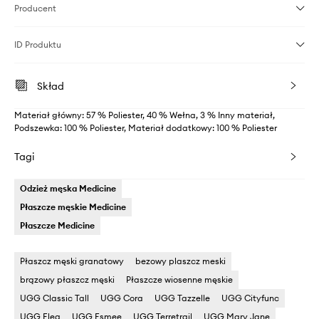
Producent
ID Produktu
Skład
Materiał główny: 57 % Poliester, 40 % Wełna, 3 % Inny materiał,
Podszewka: 100 % Poliester, Materiał dodatkowy: 100 % Poliester
Tagi
Odzież męska Medicine
Płaszcze męskie Medicine
Płaszcze Medicine
Płaszcz męski granatowy
bezowy plaszcz meski
brązowy płaszcz męski
Płaszcze wiosenne męskie
UGG Classic Tall
UGG Cora
UGG Tazzelle
UGG Cityfunc
UGG Elea
UGG Esmee
UGG Terretrail
UGG Mary Jane