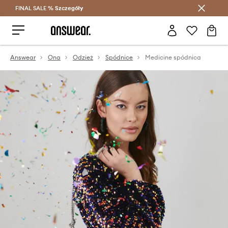
FINAL SALE %
Szczegóły
Oszczędzaj z Answear Club >
Answear
Ona
Odzież
Spódnice
Medicine spódnica