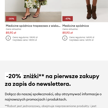
-35%
-47%
Medicine spódnica trapezowa z wiskozą
Medicine spódnica
Cena aktualna:
Cena aktualna:
89,90 zł
89,90 zł
Cena regularna:
139,90 zł
Cena regularna:
169,90 zł
Najniższa cena:
139,90 zł
Najniższa cena:
169,90 zł
-20%
zniżki** na pierwsze zakupy
za zapis do newslettera.
Dołącz do naszej społeczności, aby otrzymywać informacje o
najnowszych promocjach i produktach.
**Rabat jest jednorazowy, obejmuje nieprzecenione produkty i jest