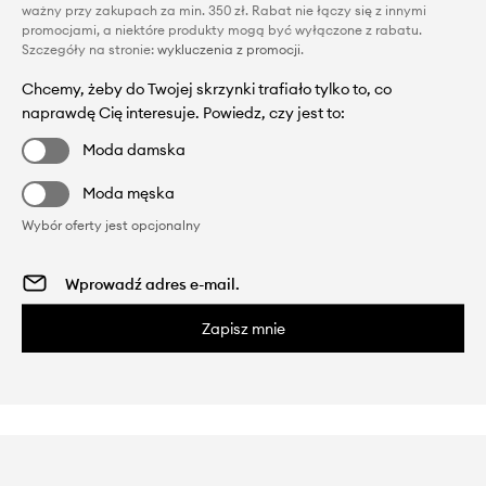
ważny przy zakupach za min. 350 zł. Rabat nie łączy się z innymi
promocjami, a niektóre produkty mogą być wyłączone z rabatu.
Szczegóły na stronie:
wykluczenia z promocji
.
Chcemy, żeby do Twojej skrzynki trafiało tylko to, co
naprawdę Cię interesuje. Powiedz, czy jest to:
Moda damska
Moda męska
Wybór oferty jest opcjonalny
Zapisz mnie