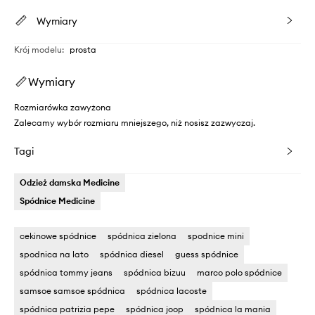
Wymiary
Krój modelu
:
prosta
Wymiary
Rozmiarówka zawyżona
Zalecamy wybór rozmiaru mniejszego, niż nosisz zazwyczaj.
Tagi
Odzież damska Medicine
Spódnice Medicine
cekinowe spódnice
spódnica zielona
spodnice mini
spodnica na lato
spódnica diesel
guess spódnice
spódnica tommy jeans
spódnica bizuu
marco polo spódnice
samsoe samsoe spódnica
spódnica lacoste
spódnica patrizia pepe
spódnica joop
spódnica la mania