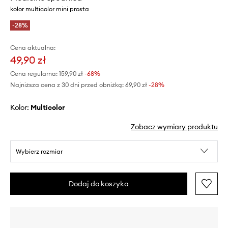
kolor multicolor mini prosta
-28%
Cena aktualna:
49,90 zł
Cena regularna:
159,90 zł
-68%
Najniższa cena z 30 dni przed obniżką:
69,90 zł
 -28%
Kolor:
multicolor
Zobacz wymiary produktu
Wybierz rozmiar
Dodaj do koszyka