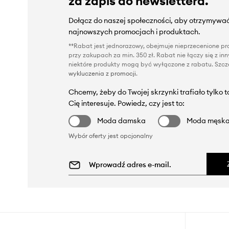
za zapis do newslettera.
Dołącz do naszej społeczności, aby otrzymywać
najnowszych promocjach i produktach.
**Rabat jest jednorazowy, obejmuje nieprzecenione pro
przy zakupach za min. 350 zł. Rabat nie łączy się z i
niektóre produkty mogą być wyłączone z rabatu. Szcze
wykluczenia z promocji
.
Chcemy, żeby do Twojej skrzynki trafiało tylko 
Cię interesuje. Powiedz, czy jest to:
Moda damska
Moda męsk
Wybór oferty jest opcjonalny