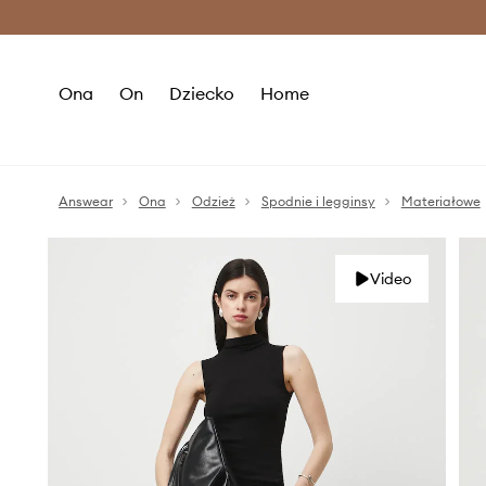
Premium Fashion Benefits >
O
Ona
On
Dziecko
Home
Answear
Ona
Odzież
Spodnie i legginsy
Materiałowe
Video