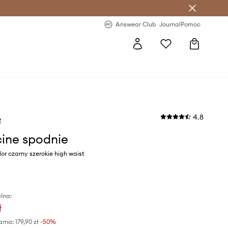
letter >
Regularne nowości >
Answear Club
Journal
Pomoc
4.8
e
ine spodnie
or czarny szerokie high waist
lna:
ł
arna:
179,90 zł
-50%