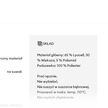
SKŁAD
Materiał główny: 65 % Lyocell, 30
yczny materiał
% Wiskoza, 5 % Poliamid
Podszewka: 100 % Poliester
na suwak
Prać ręcznie.
Nie wybielać.
Nie suszyć w suszarce bębnowej.
Prasować w maks. temp. 110°C.
Nie czyścić chemicznie.
RW25-SPD300