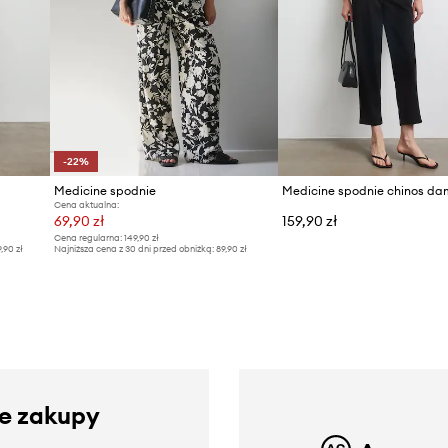
-22%
Medicine spodnie
Cena aktualna:
69,90 zł
159,90 zł
Cena regularna:
149,90 zł
9,90 zł
Najniższa cena z 30 dni przed obniżką:
89,90 zł
ze zakupy