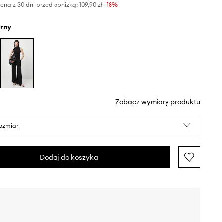
ena z 30 dni przed obniżką:
109,90 zł
 -18%
arny
Zobacz wymiary produktu
rozmiar
Dodaj do koszyka