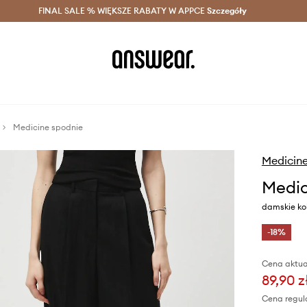
szczędzaj z Answear Club >
FINAL SALE % WIĘKSZE RABATY W APPCE
Dostawa nawet w 24h >
Szczegóły
News
Medicine spodnie
Medicin
Medic
damskie kol
-18%
Cena aktua
89,90 z
Cena regul