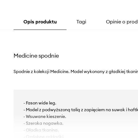
Opis produktu
Tagi
Opinie o prod
Medicine spodnie
Spodnie z kolekcji Medicine. Model wykonany z gładkiej tkani
- Fason wide leg.
- Model z podwyższoną talią z zapięciem na suwak i haft
- Wsuwane kieszenie.
- Szeroka nogawka.
- Gładka tkanina.
- Ozdobne zakładki.