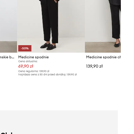
-50%
Medicine spodnie chinos damskie bawełniane z elastanem
Medicine spodnie
Cena aktualna:
69,90 zł
139,90 zł
Cena regularna:
139,90 zł
Najniższa cena z 30 dni przed obniżką:
139,90 zł