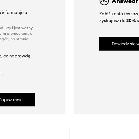
Answear
 informacje o
Załóż konto i oszc
zyskujesz do
20%
s
dukty i jest ważny
nnymi promocjami, a
góły na stronie:
Dowiedz się w
to, co naprawdę
a
Zapisz mnie