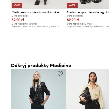
-30%
-43%
Medicine spodnie chinos damskie bawełniane z elastanem
Cena aktualna:
Cena aktualna:
89,90 zł
89,90 zł
Cena regularna:
129,90 zł
Cena regularna:
159,90 zł
Najniższa cena z 30 dni przed obniżką:
129,90 zł
Najniższa cena z 30 dni przed obniżką:
15
Odkryj produkty Medicine