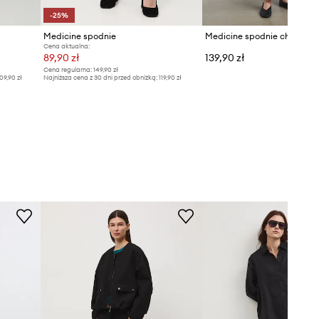
-25%
Medicine spodnie
Cena aktualna:
89,90 zł
139,90 zł
Cena regularna:
149,90 zł
09,90 zł
Najniższa cena z 30 dni przed obniżką:
119,90 zł