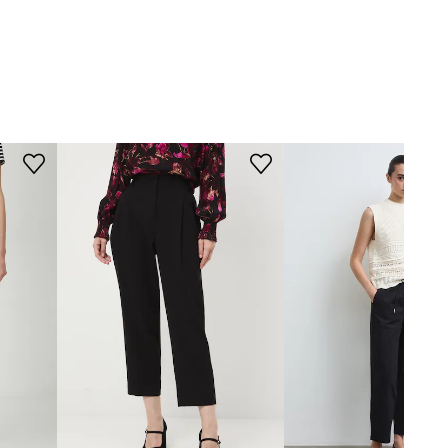
KRÓJ
czarny
Krój
:
luźny
Rodzaj nogawek
:
szerokie
Medicine
Stan
:
wysoki
WYMIARY
Rozmiarówka zawyżona
Zalecamy wybór rozmiaru
mniejszego, niż nosisz zazwyczaj.
Zobacz wymiary produktu