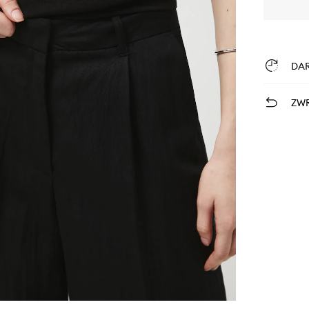
DA
ZWR