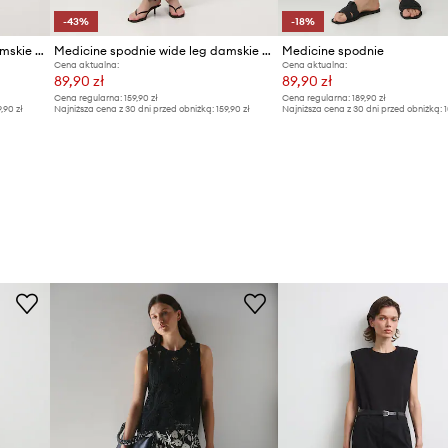
-43%
-18%
Medicine spodnie wide leg damskie z dodatkiem lnu
Medicine spodnie wide leg damskie z wiskozy
Medicine spodnie
Cena aktualna:
Cena aktualna:
89,90 zł
89,90 zł
Cena regularna:
159,90 zł
Cena regularna:
189,90 zł
9,90 zł
Najniższa cena z 30 dni przed obniżką:
159,90 zł
Najniższa cena z 30 dni przed obniżką:
1