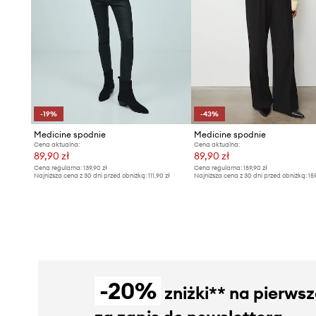
-19%
-43%
Medicine spodnie
Medicine spodnie
Cena aktualna:
Cena aktualna:
89,90 zł
89,90 zł
Cena regularna:
139,90 zł
Cena regularna:
159,90 zł
Najniższa cena z 30 dni przed obniżką:
111,90 zł
Najniższa cena z 30 dni przed obniżką:
15
-20%
zniżki** na pierws