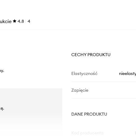
ukcie
4.8
4
CECHY PRODUKTU
ny.
Elastyczność
nieelast
Zapięcie
kę.
DANE PRODUKTU
Kod producenta