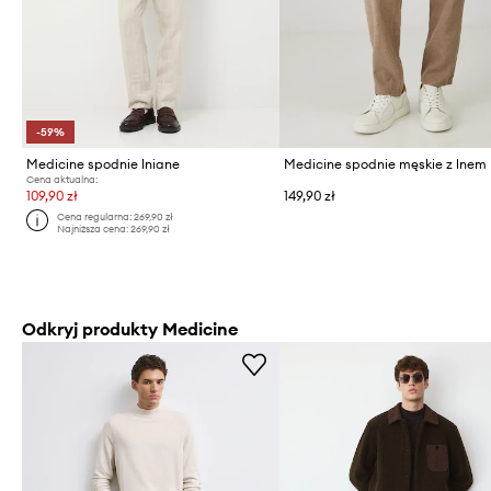
-59%
Medicine spodnie lniane
Medicine spodnie męskie z lnem
Cena aktualna:
109,90 zł
149,90 zł
Cena regularna:
269,90 zł
Najniższa cena:
269,90 zł
Odkryj produkty Medicine