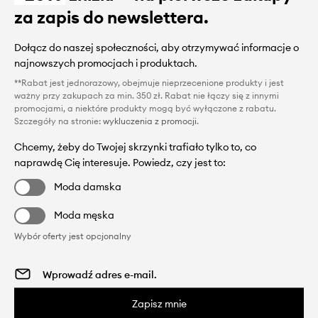
za zapis do newslettera.
Dołącz do naszej społeczności, aby otrzymywać informacje o
najnowszych promocjach i produktach.
**Rabat jest jednorazowy, obejmuje nieprzecenione produkty i jest
ważny przy zakupach za min. 350 zł. Rabat nie łączy się z innymi
promocjami, a niektóre produkty mogą być wyłączone z rabatu.
Szczegóły na stronie:
wykluczenia z promocji
.
Chcemy, żeby do Twojej skrzynki trafiało tylko to, co
naprawdę Cię interesuje. Powiedz, czy jest to:
Moda damska
Moda męska
Wybór oferty jest opcjonalny
Zapisz mnie