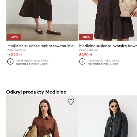
-32%
-50%
Medicine sukienka rozkloszowana lniana
Cena aktualna:
Cena aktualna:
169,90 zł
89,90 zł
Cena regularna:
249,90 zł
Cena regularna:
179,90 zł
Najniższa cena:
249,90 zł
Najniższa cena:
179,90 zł
Odkryj produkty Medicine