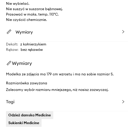
Nie wybielać.
Nie suszyć w suszarce bębnowej.
Prasować w maks. temp. 110°C.
Nie czyścić chemicznie.
Wymiary
Dekolt
:
z kołnierzykiem
Rękaw
:
bez rękawów
Wymiary
Modelka ze zdjęcia ma 179 cm wzrostu i ma na sobie rozmiar S.
Rozmiarówka zawyżona
Zalecamy wybór rozmiaru mniejszego, niż nosisz zazwyczaj.
Tagi
Odzież damska Medicine
Sukienki Medicine