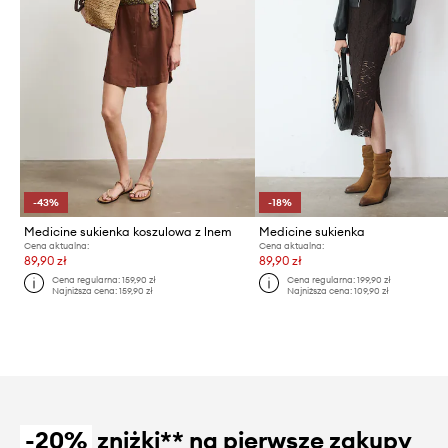
-43%
-18%
Medicine sukienka koszulowa z lnem
Medicine sukienka
Cena aktualna:
Cena aktualna:
89,90 zł
89,90 zł
Cena regularna:
159,90 zł
Cena regularna:
199,90 zł
Najniższa cena:
159,90 zł
Najniższa cena:
109,90 zł
-20%
zniżki** na pierwsze zakupy