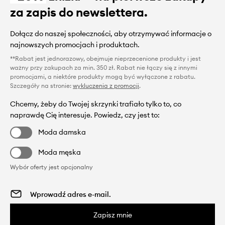
za zapis do newslettera.
Dołącz do naszej społeczności, aby otrzymywać informacje o
najnowszych promocjach i produktach.
**Rabat jest jednorazowy, obejmuje nieprzecenione produkty i jest
ważny przy zakupach za min. 350 zł. Rabat nie łączy się z innymi
promocjami, a niektóre produkty mogą być wyłączone z rabatu.
Szczegóły na stronie:
wykluczenia z promocji
.
Chcemy, żeby do Twojej skrzynki trafiało tylko to, co
naprawdę Cię interesuje. Powiedz, czy jest to:
Moda damska
Moda męska
Wybór oferty jest opcjonalny
Zapisz mnie