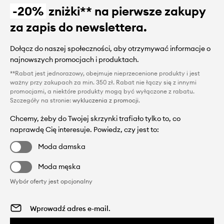
-20%
zniżki** na pierwsze zakupy
za zapis do newslettera.
Dołącz do naszej społeczności, aby otrzymywać informacje o
najnowszych promocjach i produktach.
**Rabat jest jednorazowy, obejmuje nieprzecenione produkty i jest
ważny przy zakupach za min. 350 zł. Rabat nie łączy się z innymi
promocjami, a niektóre produkty mogą być wyłączone z rabatu.
Szczegóły na stronie:
wykluczenia z promocji
.
Chcemy, żeby do Twojej skrzynki trafiało tylko to, co
naprawdę Cię interesuje. Powiedz, czy jest to:
Moda damska
Moda męska
Wybór oferty jest opcjonalny