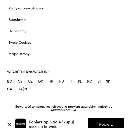
Polityka prywatności
Regulamin
Dane firmy
Twoje Cookies
Mapa strony
WEARETHEANSWEAR IN:
BG
CY
CZ
GR
HR
HU
IT
PL
RO
SI
SK
UA
UA(RU)
Zawartość tej strony jest chroniona prawem autorskim i należy do
Answear.com S.A.
Pobierz aplikację i kupuj
Pobierz
jeszcze łatwiej.