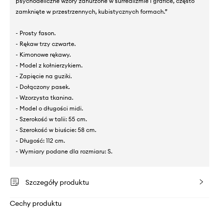
psychodeliczne wzory zanurzone w surrealizmie i grafice, często
zamknięte w przestrzennych, kubistycznych formach.”
- Prosty fason.
- Rękaw trzy czwarte.
- Kimonowe rękawy.
- Model z kołnierzykiem.
- Zapięcie na guziki.
- Dołączony pasek.
- Wzorzysta tkanina.
- Model o długości midi.
- Szerokość w talii: 55 cm.
- Szerokość w biuście: 58 cm.
- Długość: 112 cm.
- Wymiary podane dla rozmiaru: S.
Szczegóły produktu
Cechy produktu