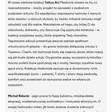
W nowej odsłonie kolekcji
Tattoo Art
Medicine stawia na to, co
niepowtarzalne – każdy projekt to opowieść z osobistym
podpisem artysty. Do współpracy zaproszono twórców z różnych
stron świata i o różnych stylach, by każdy miłośnik tatuażu mógł
odnaleźć coś dla siebie. Niezależnie od tego, czy bliżej Ci do
oldschoolu, dotworku, czy fascynuje Cię azjatycka estetyka – w
kolekcji znajdziesz wzory, które dopełnią Twój charakter.
Tegoroczna edycja prezentuje jeszcze szersze spektrum
artystycznych głosów – do grona twórców dołączają artyści z
Tajwanu i Czech. Ich ilustracje stały się częścią ubrań, które noszą
się jak małe dzieła sztuki. Oryginalne wzory, wyrazista symbolika i
mocna paleta barw spotykają się z modą, tworząc zupełnie nowy
język stylu. Kolekcja doskonale wpisuje się w dynamiczny rytm
współczesnego życia – sukienki, T-shirty i bluzy dają swobodę,
komfort oraz przestrzeń do wyrażania siebie na własnych
zasadach.
Michał Kidacki
– jego prace to fuzja kubizmu, młodopolskiej
ekspresji, modernistycznej architektury i motywów etnicznych. O
swojej twórczości mówi: „W moim świecie możecie zobaczyć