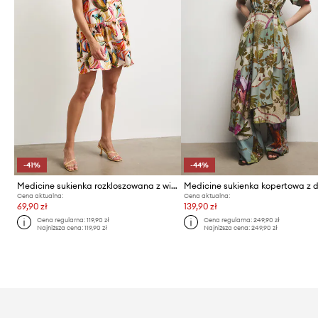
-41%
-44%
Medicine sukienka rozkloszowana z wiskozy
Cena aktualna:
Cena aktualna:
69,90 zł
139,90 zł
Cena regularna:
119,90 zł
Cena regularna:
249,90 zł
Najniższa cena:
119,90 zł
Najniższa cena:
249,90 zł