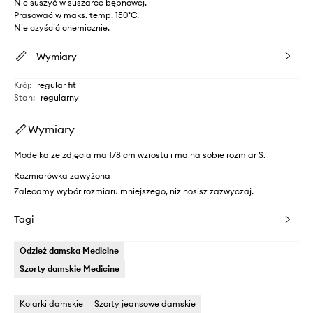
Nie suszyć w suszarce bębnowej.
Prasować w maks. temp. 150°C.
Nie czyścić chemicznie.
Wymiary
Krój
:
regular fit
Stan
:
regularny
Wymiary
Modelka ze zdjęcia ma 178 cm wzrostu i ma na sobie rozmiar S.
Rozmiarówka zawyżona
Zalecamy wybór rozmiaru mniejszego, niż nosisz zazwyczaj.
Tagi
Odzież damska Medicine
Szorty damskie Medicine
Kolarki damskie
Szorty jeansowe damskie