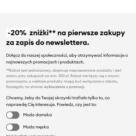
-20%
zniżki** na pierwsze zakupy
za zapis do newslettera.
Dołącz do naszej społeczności, aby otrzymywać informacje o
najnowszych promocjach i produktach.
**Rabat jest jednorazowy, obejmuje nieprzecenione produkty i jest
ważny przy zakupach za min. 350 zł. Rabat nie łączy się z innymi
promocjami, a niektóre produkty mogą być wyłączone z rabatu.
Szczegóły na stronie:
wykluczenia z promocji
.
Chcemy, żeby do Twojej skrzynki trafiało tylko to, co
naprawdę Cię interesuje. Powiedz, czy jest to:
Moda damska
Moda męska
Wybór oferty jest opcjonalny