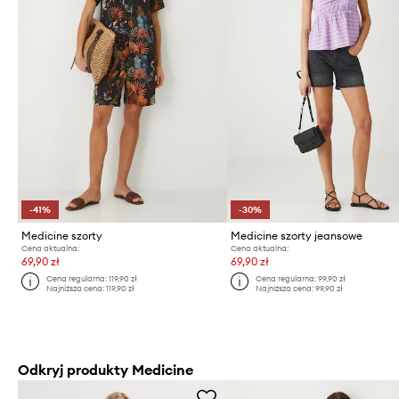
-41%
-30%
Medicine szorty
Medicine szorty jeansowe
Cena aktualna:
Cena aktualna:
69,90 zł
69,90 zł
Cena regularna:
119,90 zł
Cena regularna:
99,90 zł
Najniższa cena:
119,90 zł
Najniższa cena:
99,90 zł
Odkryj produkty Medicine