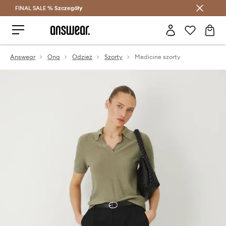
FINAL SALE %
Szczegóły
Oszczędzaj z Answear Club >
Answear
Ona
Odzież
Szorty
Medicine szorty