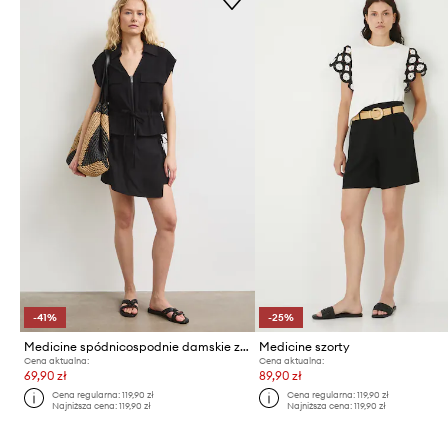
-41%
-25%
Medicine spódnicospodnie damskie z lnem
Medicine szorty
Cena aktualna:
Cena aktualna:
69,90 zł
89,90 zł
Cena regularna:
119,90 zł
Cena regularna:
119,90 zł
Najniższa cena:
119,90 zł
Najniższa cena:
119,90 zł