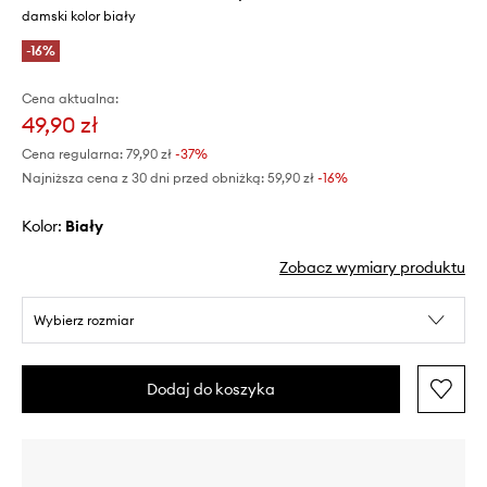
damski kolor biały
-16%
Cena aktualna:
49,90 zł
Cena regularna:
79,90 zł
-37%
Najniższa cena z 30 dni przed obniżką:
59,90 zł
 -16%
Kolor:
biały
Zobacz wymiary produktu
Wybierz rozmiar
Dodaj do koszyka