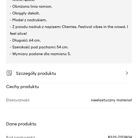
- Obniżona linia ramion.
- Okrągły dekolt.
- Model z nadrukiem.
- Z przodu nadruk z napisem: Cherries. Festival vibes in the crowd. I
feel alive!
- Długość: 64 cm.
- Szerokość pod pachami: 54 cm.
- Wymiary podane dla rozmiaru: S.
Szczegóły produktu
Cechy produktu
Elastyczność
nieelastyczny materiał
Dane produktu
Kod producenta
RS25-TSDB04