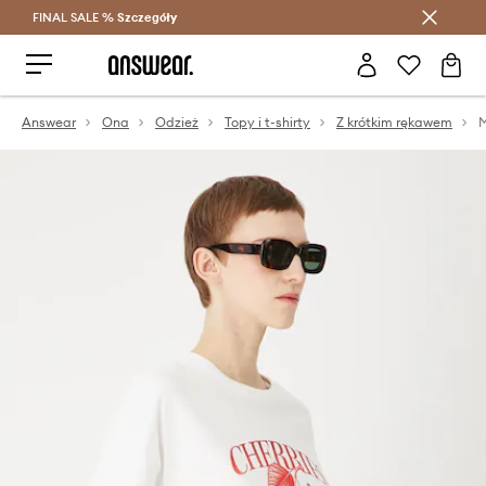
FINAL SALE %
Szczegóły
Oszczędzaj z Answear Club >
Answear
Ona
Odzież
Topy i t-shirty
Z krótkim rękawem
M