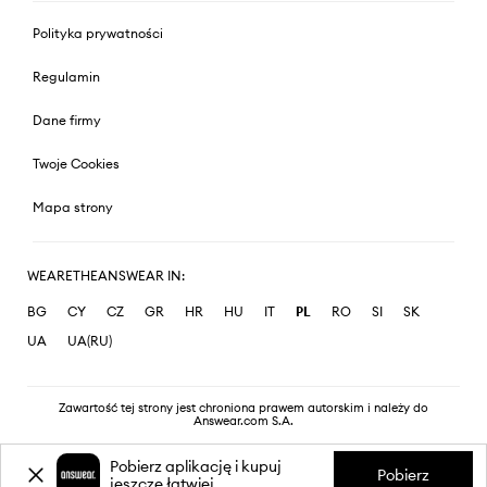
Polityka prywatności
Regulamin
Dane firmy
Twoje Cookies
Mapa strony
WEARETHEANSWEAR IN:
BG
CY
CZ
GR
HR
HU
IT
PL
RO
SI
SK
UA
UA(RU)
Zawartość tej strony jest chroniona prawem autorskim i należy do
Answear.com S.A.
Pobierz aplikację i kupuj
Pobierz
jeszcze łatwiej.