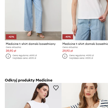
-42%
-40%
Medicine t-shirt damski bawełniany
Medicine t-shirt damski bawełn
Cena aktualna:
Cena aktualna:
39,90 zł
29,90 zł
Cena regularna:
69,90 zł
Cena regularna:
49,90 zł
Najniższa cena:
69,90 zł
Najniższa cena:
49,90 zł
Odkryj produkty Medicine