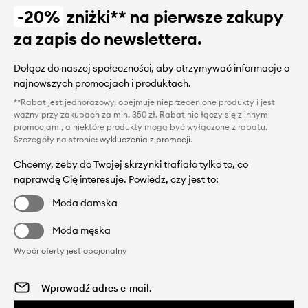
-20%
zniżki** na pierwsze zakupy
za zapis do newslettera.
Dołącz do naszej społeczności, aby otrzymywać informacje o
najnowszych promocjach i produktach.
**Rabat jest jednorazowy, obejmuje nieprzecenione produkty i jest
ważny przy zakupach za min. 350 zł. Rabat nie łączy się z innymi
promocjami, a niektóre produkty mogą być wyłączone z rabatu.
Szczegóły na stronie:
wykluczenia z promocji
.
Chcemy, żeby do Twojej skrzynki trafiało tylko to, co
naprawdę Cię interesuje. Powiedz, czy jest to:
Moda damska
Moda męska
Wybór oferty jest opcjonalny