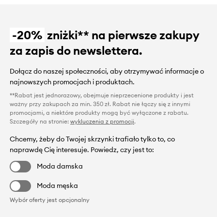
-20%
zniżki** na pierwsze zakupy
za zapis do newslettera.
Dołącz do naszej społeczności, aby otrzymywać informacje o
najnowszych promocjach i produktach.
**Rabat jest jednorazowy, obejmuje nieprzecenione produkty i jest
ważny przy zakupach za min. 350 zł. Rabat nie łączy się z innymi
promocjami, a niektóre produkty mogą być wyłączone z rabatu.
Szczegóły na stronie:
wykluczenia z promocji
.
Chcemy, żeby do Twojej skrzynki trafiało tylko to, co
naprawdę Cię interesuje. Powiedz, czy jest to:
Moda damska
Moda męska
Wybór oferty jest opcjonalny