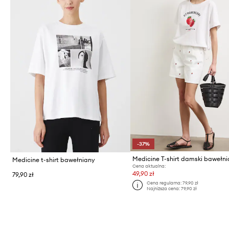
-37%
Medicine T-shirt damski bawełn
Medicine t-shirt bawełniany
Cena aktualna:
49,90 zł
79,90 zł
Cena regularna:
79,90 zł
Najniższa cena:
79,90 zł