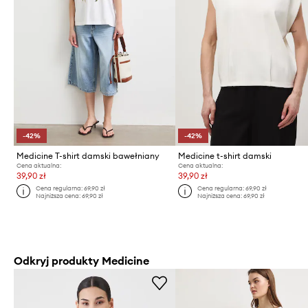
-42%
-42%
Medicine T-shirt damski bawełniany
Medicine t-shirt damski
Cena aktualna:
Cena aktualna:
39,90 zł
39,90 zł
Cena regularna:
69,90 zł
Cena regularna:
69,90 zł
Najniższa cena:
69,90 zł
Najniższa cena:
69,90 zł
Odkryj produkty Medicine