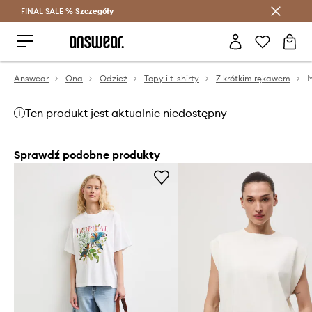
FINAL SALE %
Szczegóły
Oszczędzaj z Answear Club >
Answear
Ona
Odzież
Topy i t-shirty
Z krótkim rękawem
M
Ten produkt jest aktualnie niedostępny
Sprawdź podobne produkty