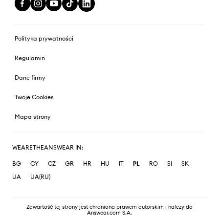
Polityka prywatności
Regulamin
Dane firmy
Twoje Cookies
Mapa strony
WEARETHEANSWEAR IN:
BG
CY
CZ
GR
HR
HU
IT
PL
RO
SI
SK
UA
UA(RU)
Zawartość tej strony jest chroniona prawem autorskim i należy do
Answear.com S.A.