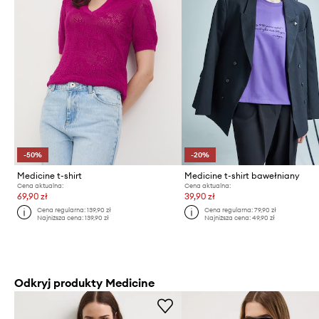
-50%
-20%
Medicine t-shirt
Medicine t-shirt bawełniany
Cena aktualna:
Cena aktualna:
69,90 zł
39,90 zł
Cena regularna:
139,90 zł
Cena regularna:
79,90 zł
Najniższa cena:
139,90 zł
Najniższa cena:
49,90 zł
Odkryj produkty Medicine