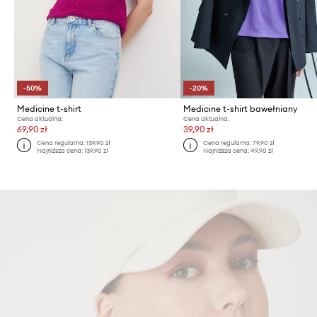
-50%
-20%
Medicine t-shirt
Medicine t-shirt bawełniany
Cena aktualna:
Cena aktualna:
69,90 zł
39,90 zł
Cena regularna:
139,90 zł
Cena regularna:
79,90 zł
Najniższa cena:
139,90 zł
Najniższa cena:
49,90 zł