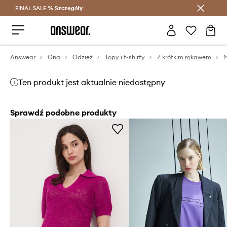
FINAL SALE %
Szczegóły
Oszczędzaj z Answear Club >
Answear
Ona
Odzież
Topy i t-shirty
Z krótkim rękawem
M
Ten produkt jest aktualnie niedostępny
Sprawdź podobne produkty