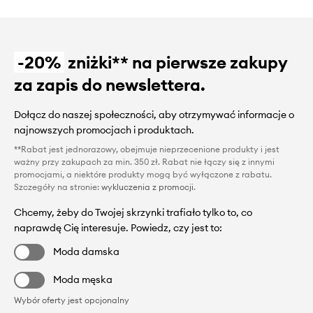
-20%
zniżki** na pierwsze zakupy
za zapis do newslettera.
Dołącz do naszej społeczności, aby otrzymywać informacje o
najnowszych promocjach i produktach.
**Rabat jest jednorazowy, obejmuje nieprzecenione produkty i jest
ważny przy zakupach za min. 350 zł. Rabat nie łączy się z innymi
promocjami, a niektóre produkty mogą być wyłączone z rabatu.
Szczegóły na stronie:
wykluczenia z promocji
.
Chcemy, żeby do Twojej skrzynki trafiało tylko to, co
naprawdę Cię interesuje. Powiedz, czy jest to:
Moda damska
Moda męska
Wybór oferty jest opcjonalny