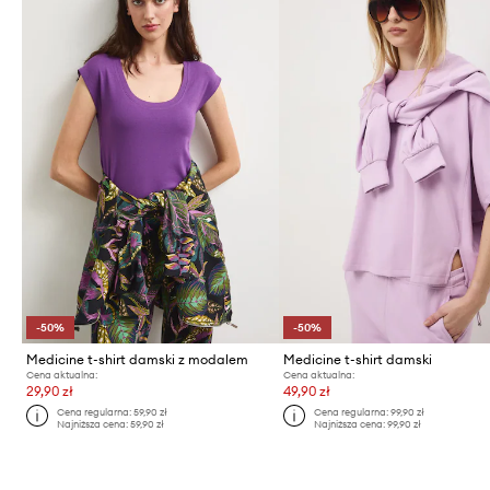
-50%
-50%
Medicine t-shirt damski z modalem
Medicine t-shirt damski
Cena aktualna:
Cena aktualna:
29,90 zł
49,90 zł
Cena regularna:
59,90 zł
Cena regularna:
99,90 zł
Najniższa cena:
59,90 zł
Najniższa cena:
99,90 zł