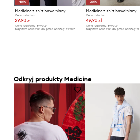
-40%
-30%
Medicine t-shirt bawełniany
Medicine t-shirt bawełniany
Cena aktualna:
Cena aktualna:
29,90 zł
49,90 zł
Cena regularna:
69,90 zł
Cena regularna:
89,90 zł
Najniższa cena z 30 dni przed obniżką:
49,90 zł
Najniższa cena z 30 dni przed obniżką:
71
Odkryj produkty Medicine