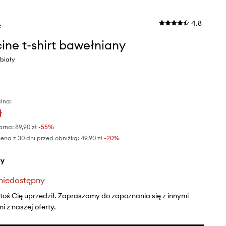
4.8
e
ine t-shirt bawełniany
 biały
lna:
ł
arna:
89,90 zł
-55%
ena z 30 dni przed obniżką:
49,90 zł
 -20%
ły
niedostępny
ktoś Cię uprzedził. Zapraszamy do zapoznania się z innymi
 z naszej oferty.