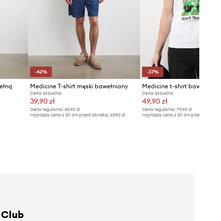
-42%
-37%
wełną
Medicine T-shirt męski bawełniany
Medicine t-shirt bawełnian
Cena aktualna:
Cena aktualna:
39,90 zł
49,90 zł
Cena regularna:
69,90 zł
Cena regularna:
79,90 zł
Najniższa cena z 30 dni przed obniżką:
69,90 zł
Najniższa cena z 30 dni przed obniżką
 Club