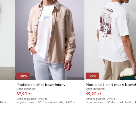
-20%
-30%
Medicine t-shirt bawełniany
Cena aktualna:
Cena aktualna:
39,90 zł
69,90 zł
Cena regularna:
79,90 zł
Cena regularna:
99,90 zł
,90 zł
Najniższa cena z 30 dni przed obniżką:
49,90 zł
Najniższa cena z 30 dni przed obniżką:
9