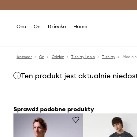
Premium Fashion Benefits >
O
Ona
On
Dziecko
Home
Answear
On
Odzież
T-shirty i polo
T-shirty
Medicin
Ten produkt jest aktualnie niedo
Sprawdź podobne produkty