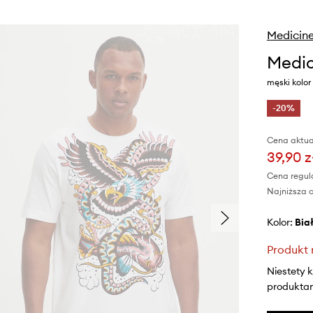
Medicin
Medic
męski kolor
-20%
Cena aktua
39,90 z
Cena regul
Najniższa c
Kolor:
bia
Produkt 
Niestety 
produktami