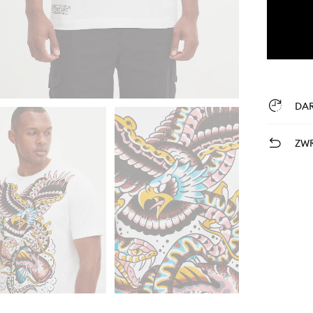
DA
ZWR