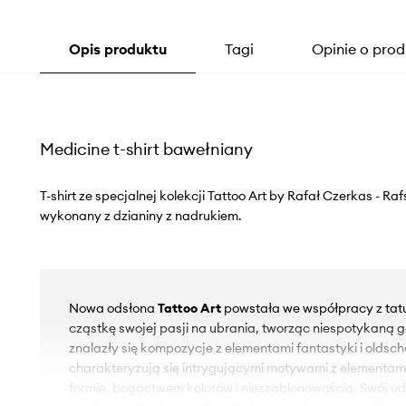
Opis produktu
Tagi
Opinie o prod
Medicine t-shirt bawełniany
T-shirt ze specjalnej kolekcji Tattoo Art by Rafał Czerkas - Ra
wykonany z dzianiny z nadrukiem.
Nowa odsłona
Tattoo Art
powstała we współpracy z tatua
cząstkę swojej pasji na ubrania, tworząc niespotykaną gal
znalazły się kompozycje z elementami fantastyki i oldschoo
charakteryzują się intrygującymi motywami z elementami 
formie, bogactwem kolorów i nieszablonowością. Swój ud