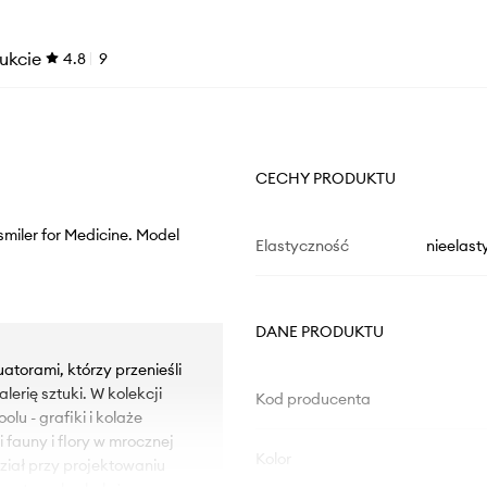
ukcie
4.8
9
CECHY PRODUKTU
fsmiler for Medicine. Model
Elastyczność
nieelast
DANE PRODUKTU
torami, którzy przenieśli
erię sztuki. W kolekcji
Kod producenta
lu - grafiki i kolaże
fauny i flory w mrocznej
Kolor
ział przy projektowaniu