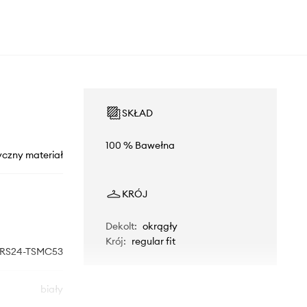
SKŁAD
100 % Bawełna
yczny materiał
KRÓJ
Dekolt
:
okrągły
Krój
:
regular fit
RS24-TSMC53
biały