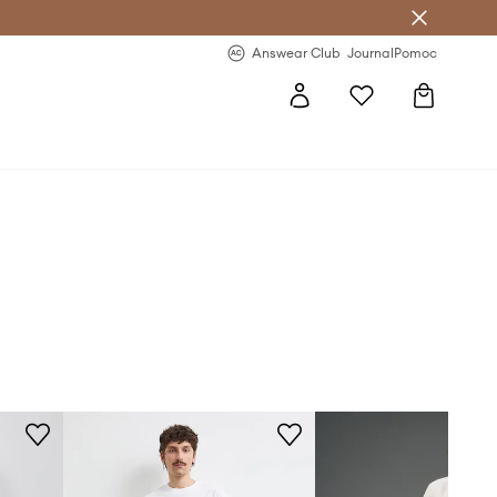
letter >
Regularne nowości >
Answear Club
Journal
Pomoc