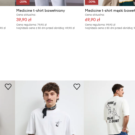
-20%
-30%
Medicine t-shirt bawełniany
Cena aktualna:
Cena aktualna:
39,90 zł
69,90 zł
Cena regularna:
79,90 zł
Cena regularna:
99,90 zł
,90 zł
Najniższa cena z 30 dni przed obniżką:
49,90 zł
Najniższa cena z 30 dni przed obniżką:
9