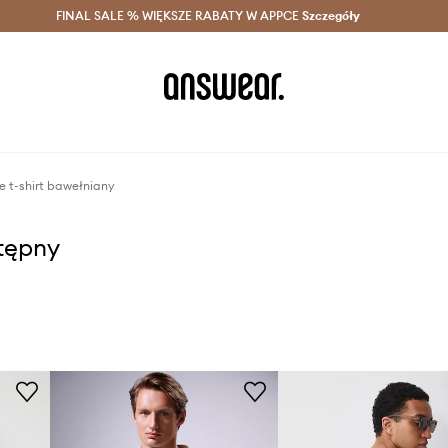
szczędzaj z Answear Club >
FINAL SALE % WIĘKSZE RABATY W APPCE
Dostawa nawet w 24h >
Szczegóły
News
e t-shirt bawełniany
stępny