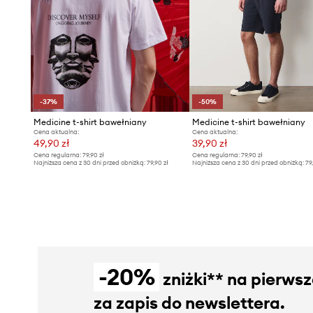
-37%
-50%
Medicine t-shirt bawełniany
Medicine t-shirt bawełniany
Cena aktualna:
Cena aktualna:
49,90 zł
39,90 zł
Cena regularna:
79,90 zł
Cena regularna:
79,90 zł
Najniższa cena z 30 dni przed obniżką:
79,90 zł
Najniższa cena z 30 dni przed obniżką:
79
-20%
zniżki** na pierws
za zapis do newslettera.