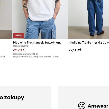
-42%
Medicine T-shirt męski bawełniany
Medicine T-shirt męski z ba
Cena aktualna:
39,90 zł
99,90 zł
Cena regularna:
69,90 zł
,90 zł
Najniższa cena z 30 dni przed obniżką:
69,90 zł
ze zakupy
Answear