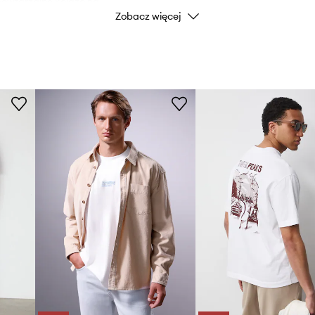
epowtarzalne kolaże na
Zobacz więcej
nieznany świat, gdzie
Marka
- kreuj własny styl i noś
Producent
d 2016 roku, prócz tego
ami, tatuując nie tylko w
ID Produktu
m inspiracji są dla mnie
zne motywy oldschoolu,