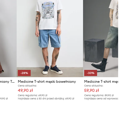
-28%
-33%
Medicine t-shirt męski bawełniany Twin Peaks
Medicine T-shirt męski bawełniany
Medicine T-shirt męski baw
Cena aktualna:
Cena aktualna:
49,90 zł
59,90 zł
Cena regularna:
69,90 zł
Cena regularna:
89,90 zł
9,90 zł
Najniższa cena z 30 dni przed obniżką:
69,90 zł
Najniższa cena od wprowadzenia do s
89,90 zł