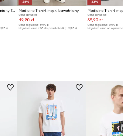
-28%
-33%
Medicine t-shirt męski bawełniany Twin Peaks
Medicine T-shirt męski bawełniany
Medicine T-shirt męski baw
Cena aktualna:
Cena aktualna:
49,90 zł
59,90 zł
Cena regularna:
69,90 zł
Cena regularna:
89,90 zł
9,90 zł
Najniższa cena z 30 dni przed obniżką:
69,90 zł
Najniższa cena od wprowadzenia do s
89,90 zł