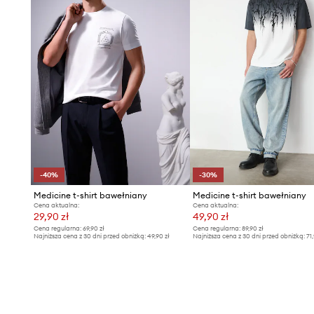
-40%
-30%
Medicine t-shirt bawełniany
Medicine t-shirt bawełniany
Cena aktualna:
Cena aktualna:
29,90 zł
49,90 zł
Cena regularna:
69,90 zł
Cena regularna:
89,90 zł
Najniższa cena z 30 dni przed obniżką:
49,90 zł
Najniższa cena z 30 dni przed obniżką:
71