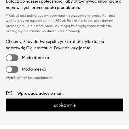
Dołącz do naszej społeczności, aby otrzymywać informacje o
najnowszych promocjach i produktach.
**Rabat jest jednorazowy, obejmuje nieprzecenione produkty i jest
ważny przy zakupach za min. 350 zł. Rabat nie łączy się z innymi
promocjami, a niektóre produkty mogą być wyłączone z rabatu.
Szczegóły na stronie:
wykluczenia z promocji
.
Chcemy, żeby do Twojej skrzynki trafiało tylko to, co
naprawdę Cię interesuje. Powiedz, czy jest to:
Moda damska
Moda męska
Wybór oferty jest opcjonalny
Zapisz mnie