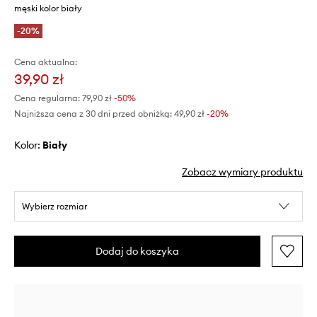
męski kolor biały
-20%
Cena aktualna:
39,90 zł
Cena regularna:
79,90 zł
-50%
Najniższa cena z 30 dni przed obniżką:
49,90 zł
 -20%
Kolor:
biały
Zobacz wymiary produktu
Wybierz rozmiar
Dodaj do koszyka