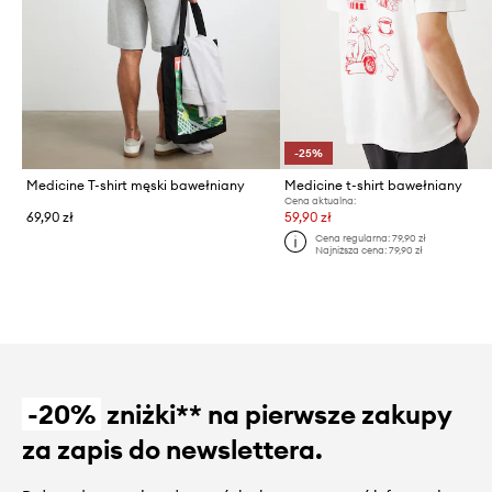
-25%
Medicine T-shirt męski bawełniany
Medicine t-shirt bawełniany
Cena aktualna:
69,90 zł
59,90 zł
Cena regularna:
79,90 zł
Najniższa cena:
79,90 zł
-20%
zniżki** na pierwsze zakupy
za zapis do newslettera.