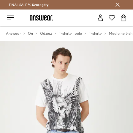
FINAL SALE %
Szczegóły
Oszczędzaj z Answear Club >
Answear
On
Odzież
T-shirty i polo
T-shirty
Medicine t-sh