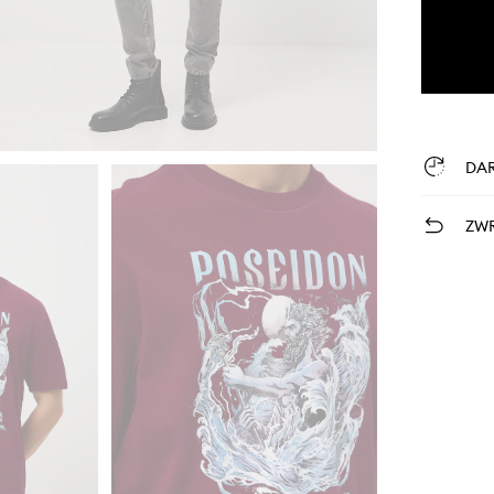
DA
ZWR