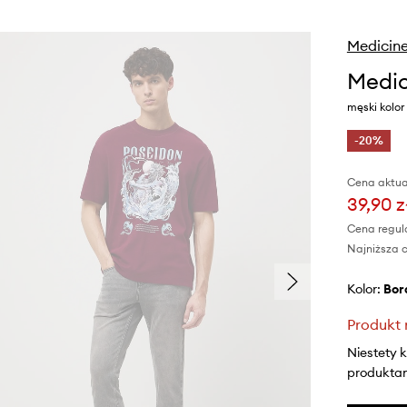
Medicin
Medic
męski kolo
-20%
Cena aktua
39,90 z
Cena regul
Najniższa c
Kolor:
bo
Produkt 
Niestety 
produktami