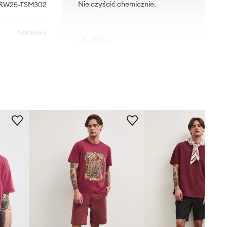
Nie czyścić chemicznie.
RW25-TSM302
bordowy
KRÓJ
Medicine
Dekolt
:
okrągły
Krój
:
relaxed fit
WYMIARY
Rozmiarówka zawyżona
Zalecamy wybór rozmiaru
mniejszego, niż nosisz zazwyczaj.
Zobacz wymiary produktu