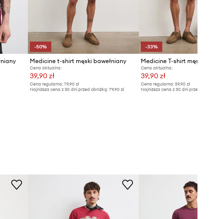
-50%
-33%
łniany
Medicine t-shirt męski bawełniany
Medicine T-shirt męski baw
Cena aktualna:
Cena aktualna:
39,90 zł
39,90 zł
Cena regularna:
79,90 zł
Cena regularna:
59,90 zł
Najniższa cena z 30 dni przed obniżką:
79,90 zł
Najniższa cena z 30 dni przed obniżką