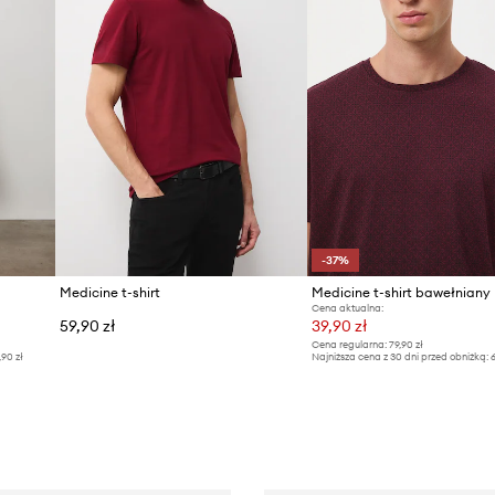
-37%
Medicine t-shirt
Medicine t-shirt bawełniany
Cena aktualna:
59,90 zł
39,90 zł
Cena regularna:
79,90 zł
,90 zł
Najniższa cena z 30 dni przed obniżką:
6