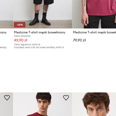
-28%
niany
Medicine T-shirt męski bawełniany
Medicine T-shirt męski bawe
Cena aktualna:
49,90 zł
79,90 zł
Cena regularna:
69,90 zł
edaży:
Najniższa cena z 30 dni przed obniżką:
69,90 zł