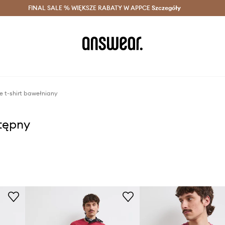
szczędzaj z Answear Club >
FINAL SALE % WIĘKSZE RABATY W APPCE
Dostawa nawet w 24h >
Szczegóły
News
e t-shirt bawełniany
stępny