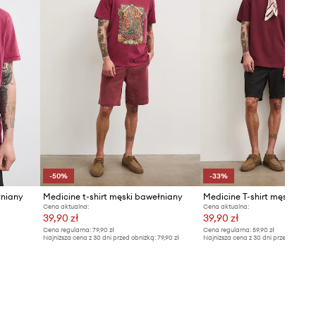
-50%
-33%
łniany
Medicine t-shirt męski bawełniany
Medicine T-shirt męski baw
Cena aktualna:
Cena aktualna:
39,90 zł
39,90 zł
Cena regularna:
79,90 zł
Cena regularna:
59,90 zł
Najniższa cena z 30 dni przed obniżką:
79,90 zł
Najniższa cena z 30 dni przed obniżką