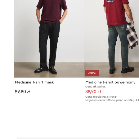
-20%
Medicine T-shirt męski
Medicine t-shirt bawełniany
Cena aktualna:
99,90 zł
39,90 zł
Cena regularna:
69,90 zł
Najniższa cena z 30 dni przed obniżką:
49