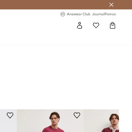
letter >
Regularne nowości >
Answear Club
Journal
Pomoc