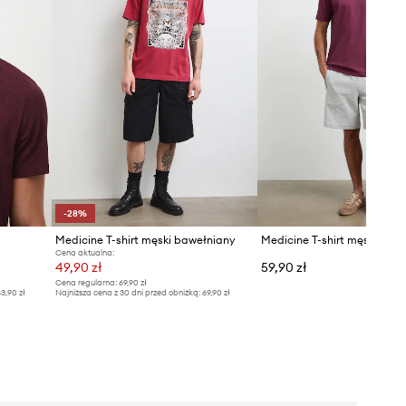
-28%
Medicine T-shirt męski bawełniany
Cena aktualna:
49,90 zł
59,90 zł
Cena regularna:
69,90 zł
3,90 zł
Najniższa cena z 30 dni przed obniżką:
69,90 zł