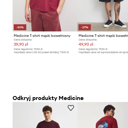
-50%
-37%
Medicine T-shirt męski bawełniany
Medicine T-shirt męski baweł
Cena aktualna:
Cena aktualna:
39,90 zł
49,90 zł
Cena regularna:
79,90 zł
Cena regularna:
79,90 zł
Najniższa cena z 30 dni przed obniżką:
79,90 zł
Najniższa cena od wprowadzenia do sprz
79,90 zł
Odkryj produkty Medicine