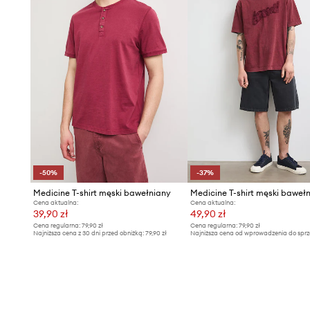
-50%
-37%
Medicine T-shirt męski bawełniany
Medicine T-shirt męski baweł
Cena aktualna:
Cena aktualna:
39,90 zł
49,90 zł
Cena regularna:
79,90 zł
Cena regularna:
79,90 zł
Najniższa cena z 30 dni przed obniżką:
79,90 zł
Najniższa cena od wprowadzenia do sprz
79,90 zł