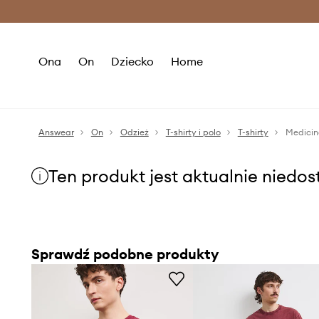
Premium Fashion Benefits >
O
Ona
On
Dziecko
Home
Answear
On
Odzież
T-shirty i polo
T-shirty
Medicin
Ten produkt jest aktualnie niedo
Sprawdź podobne produkty