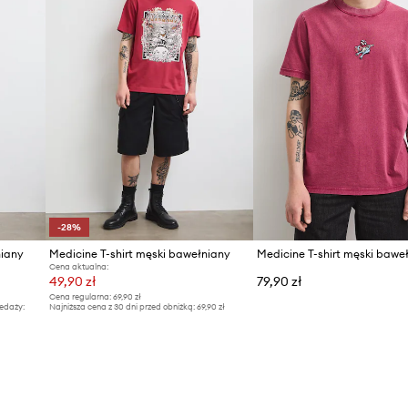
-28%
niany
Medicine T-shirt męski bawełniany
Medicine T-shirt męski bawe
Cena aktualna:
49,90 zł
79,90 zł
Cena regularna:
69,90 zł
edaży:
Najniższa cena z 30 dni przed obniżką:
69,90 zł