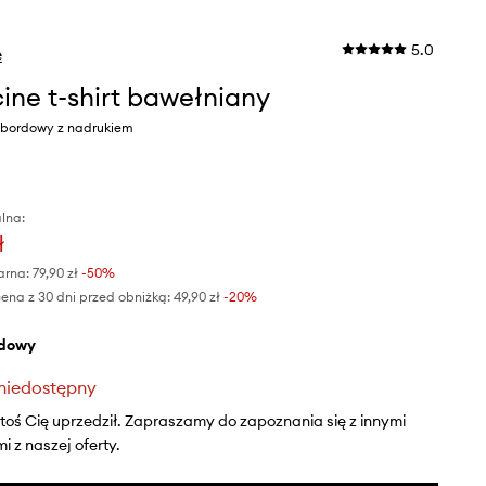
5.0
e
ine t-shirt bawełniany
r bordowy z nadrukiem
lna:
ł
arna:
79,90 zł
-50%
ena z 30 dni przed obniżką:
49,90 zł
 -20%
rdowy
niedostępny
ktoś Cię uprzedził. Zapraszamy do zapoznania się z innymi
 z naszej oferty.