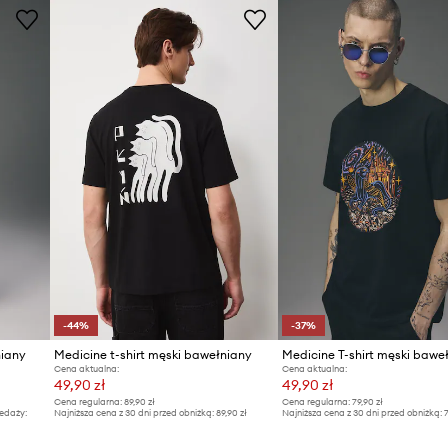
-44%
-37%
niany
Medicine t-shirt męski bawełniany
Medicine T-shirt męski bawe
Cena aktualna:
Cena aktualna:
49,90 zł
49,90 zł
Cena regularna:
89,90 zł
Cena regularna:
79,90 zł
edaży:
Najniższa cena z 30 dni przed obniżką:
89,90 zł
Najniższa cena z 30 dni przed obniżką:
7