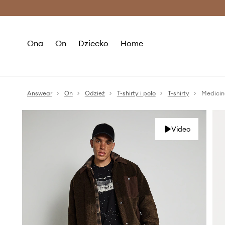
Premium Fashion Benefits >
O
Ona
On
Dziecko
Home
Answear
On
Odzież
T-shirty i polo
T-shirty
Medicin
Video