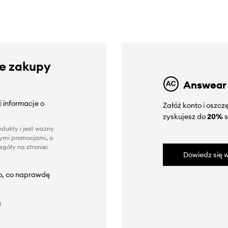
ze zakupy
Answear
 informacje o
Załóż konto i oszc
zyskujesz do
20%
s
dukty i jest ważny
nnymi promocjami, a
góły na stronie:
Dowiedz się w
to, co naprawdę
a