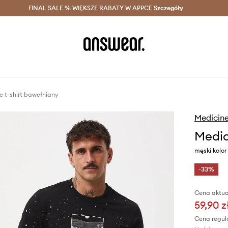
szczędzaj z Answear Club >
FINAL SALE % WIĘKSZE RABATY W APPCE
Dostawa nawet w 24h >
Szczegóły
News
e t-shirt bawełniany
Medicin
Medic
męski kolor
-33%
Cena aktua
59,90 z
Cena regul