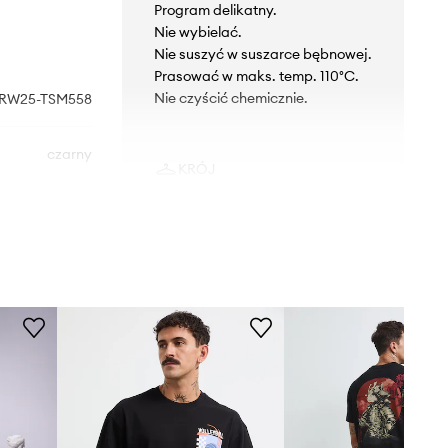
Program delikatny.
Nie wybielać.
Nie suszyć w suszarce bębnowej.
Prasować w maks. temp. 110°C.
Nie czyścić chemicznie.
RW25-TSM558
czarny
KRÓJ
Medicine
Dekolt
:
okrągły
Krój
:
regular fit