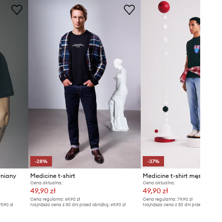
-28%
-37%
łniany
Medicine t-shirt
Medicine t-shirt męski baw
Cena aktualna:
Cena aktualna:
49,90 zł
49,90 zł
Cena regularna:
69,90 zł
Cena regularna:
79,90 zł
9,90 zł
Najniższa cena z 30 dni przed obniżką:
69,90 zł
Najniższa cena z 30 dni przed obniżką