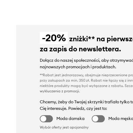
-20%
zniżki** na pierws
za zapis do newslettera.
Dołącz do naszej społeczności, aby otrzymywać
najnowszych promocjach i produktach.
**Rabat jest jednorazowy, obejmuje nieprzecenione pro
przy zakupach za min. 350 zł. Rabat nie łączy się z i
niektóre produkty mogą być wyłączone z rabatu. Szcze
wykluczenia z promocji
.
Chcemy, żeby do Twojej skrzynki trafiało tylko 
Cię interesuje. Powiedz, czy jest to:
Moda damska
Moda męsk
Wybór oferty jest opcjonalny