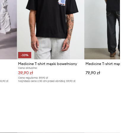
-33%
Medicine T-shirt męski bawełniany
Medicine T-shirt męski baw
Cena aktualna:
39,90 zł
79,90 zł
Cena regularna:
59,90 zł
5,90 zł
Najniższa cena z 30 dni przed obniżką:
59,90 zł