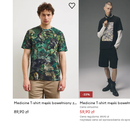
-33%
Medicine T-shirt męski bawełniany z elastanem
Medicine T-shirt męski baweł
Cena aktualna:
89,90 zł
59,90 zł
Cena regularna:
89,90 zł
Najniższa cena od wprowadzenia do sprz
89,90 zł