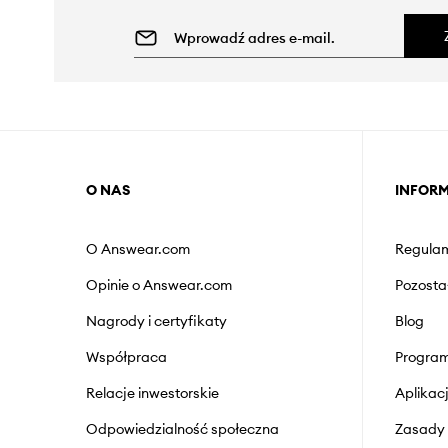
O NAS
INFOR
O Answear.com
Regulam
Opinie o Answear.com
Pozosta
Nagrody i certyfikaty
Blog
Współpraca
Program
Relacje inwestorskie
Aplika
Odpowiedzialność społeczna
Zasady 