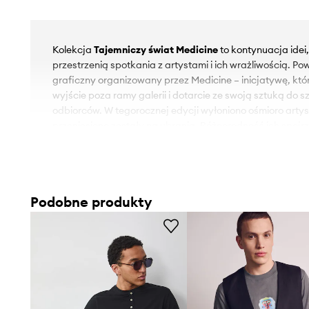
Kolekcja
Tajemniczy świat Medicine
to kontynuacja idei
przestrzenią spotkania z artystami i ich wrażliwością. Po
graficzny organizowany przez Medicine – inicjatywę, kt
wyjście poza ramy galerii i dotarcie ze swoją sztuką do 
odbiorców. W tegorocznej edycji wyłoniono ośmioro artys
przeniesione zostały na ubrania. Różnorodność ich spojrz
kolekcji unikalny charakter. Od mocnych, ekspresyjnych
folklorem, przez ilustracje przenoszące w światy modern 
minimalistyczne prace w duchu litografii – każdy projekt 
innym obliczu współczesnej sztuki, medium dla młodych
Podobne produkty
łączącym odbiorców z nowymi zjawiskami w sztuce.
Autorem grafiki jest
Piotr Depta-Kleśta
– laureat 3. miej
„Tajemniczy Świat Medicine” zorganizowanym we wrześni
- Fason regular.
- Krótki rękaw.
- Okrągły dekolt.