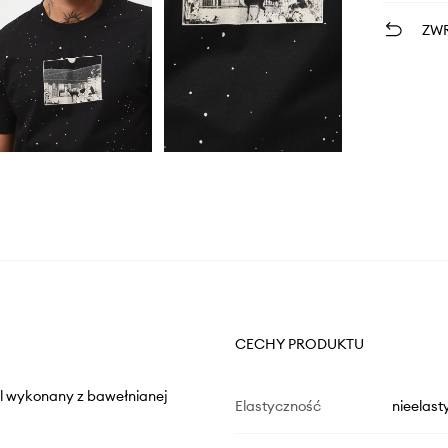
ZWR
CECHY PRODUKTU
del wykonany z bawełnianej
Elastyczność
nieelast