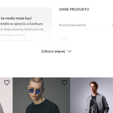
DANE PRODUKTU
, że moda może być
wstała w oparciu o konkurs
Kod producenta
óra daje szansę twórcom na
szerokiego grona
Kolor
tów, których prace
eń i estetyk nadaje
Zobacz więcej
 grafik inspirowanych
Marka
fantasy, aż po subtelne,
staje się opowieścią o
Producent
 twórców i mostem
ID Produktu
sca w konkursie
u 2024 roku.