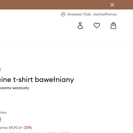
letter >
Regularne nowości >
Answear Club
Journal
Pomoc
e
ine t-shirt bawełniany
 czarny wzorzysty
lna:
ł
arna:
89,90 zł
-33%