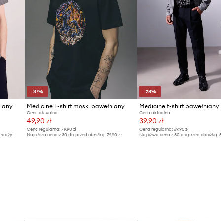
 produktu.
-37%
-28%
niany
Medicine T-shirt męski bawełniany
Medicine t-shirt bawełniany
Cena aktualna:
Cena aktualna:
49,90 zł
39,90 zł
Cena regularna:
79,90 zł
Cena regularna:
69,90 zł
edaży:
Najniższa cena z 30 dni przed obniżką:
79,90 zł
Najniższa cena z 30 dni przed obniżką:
5