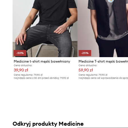
- Wzorzysta dzianina.
- Rozmieszczenie wzoru może różnić się na każdej sztuce
- Długość: 71 cm.
- Szerokość w klatce piersiowej: 53,5 cm.
- Wymiary podane dla rozmiaru: M.
-50%
-25%
Medicine t-shirt męski bawełniany
Medicine T-shirt męski baweł
Cena aktualna:
Cena aktualna:
39,90 zł
59,90 zł
Cena regularna:
79,90 zł
Cena regularna:
79,90 zł
Najniższa cena z 30 dni przed obniżką:
79,90 zł
Najniższa cena od wprowadzenia do sprz
79,90 zł
Odkryj produkty Medicine