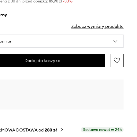
ena z 30 dni przed obniżką:
89,90 zł
 -33%
arny
Zobacz wymiary produktu
rozmiar
Dodaj do koszyka
RMOWA DOSTAWA od
280 zł
Dostawa nawet w 24h