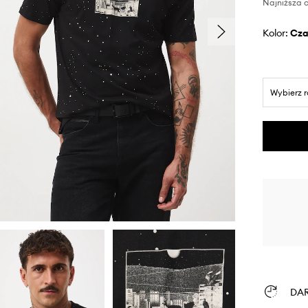
Najniższa c
Kolor:
cz
Wybierz 
DA