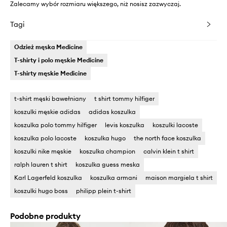
Zalecamy wybór rozmiaru większego, niż nosisz zazwyczaj.
Tagi
Odzież męska Medicine
T-shirty i polo męskie Medicine
T-shirty męskie Medicine
t-shirt męski bawełniany
t shirt tommy hilfiger
koszulki męskie adidas
adidas koszulka
koszulka polo tommy hilfiger
levis koszulka
koszulki lacoste
koszulka polo lacoste
koszulka hugo
the north face koszulka
koszulki nike męskie
koszulka champion
calvin klein t shirt
ralph lauren t shirt
koszulka guess meska
Karl Lagerfeld koszulka
koszulka armani
maison margiela t shirt
koszulki hugo boss
philipp plein t-shirt
Podobne produkty