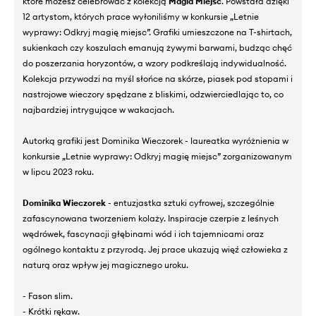
które możesz celebrować z kolekcją
Magia Miejsc
. Powstała dzięki
12 artystom, których prace wyłoniliśmy w konkursie „Letnie
wyprawy: Odkryj magię miejsc”. Grafiki umieszczone na T-shirtach,
sukienkach czy koszulach emanują żywymi barwami, budząc chęć
do poszerzania horyzontów, a wzory podkreślają indywidualność.
Kolekcja przywodzi na myśl słońce na skórze, piasek pod stopami i
nastrojowe wieczory spędzane z bliskimi, odzwierciedlając to, co
najbardziej intrygujące w wakacjach.
Autorką grafiki jest Dominika Wieczorek - laureatka wyróżnienia w
konkursie „Letnie wyprawy: Odkryj magię miejsc” zorganizowanym
w lipcu 2023 roku.
Dominika Wieczorek
- entuzjastka sztuki cyfrowej, szczególnie
zafascynowana tworzeniem kolaży. Inspiracje czerpie z leśnych
wędrówek, fascynacji głębinami wód i ich tajemnicami oraz
ogólnego kontaktu z przyrodą. Jej prace ukazują więź człowieka z
naturą oraz wpływ jej magicznego uroku.
- Fason slim.
- Krótki rękaw.