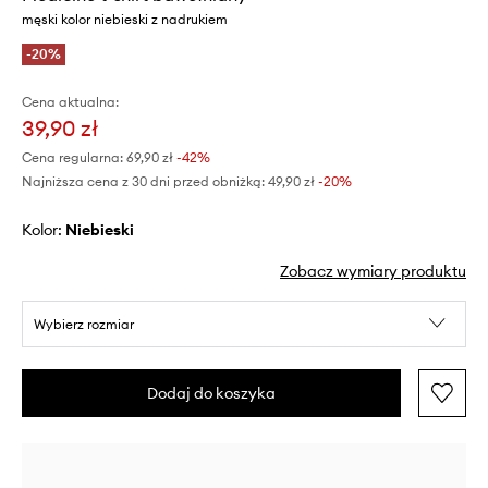
męski kolor niebieski z nadrukiem
-20%
Cena aktualna:
39,90 zł
Cena regularna:
69,90 zł
-42%
Najniższa cena z 30 dni przed obniżką:
49,90 zł
 -20%
Kolor:
niebieski
Zobacz wymiary produktu
Wybierz rozmiar
Dodaj do koszyka