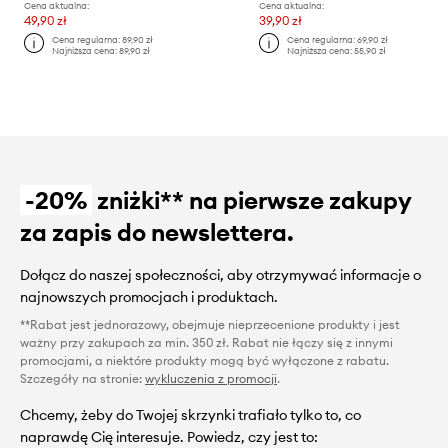
Cena aktualna:
Cena aktualna:
49,90 zł
39,90 zł
Cena regularna:
89,90 zł
Cena regularna:
69,90 zł
Najniższa cena:
89,90 zł
Najniższa cena:
55,90 zł
-20%
zniżki** na pierwsze zakupy
za zapis do newslettera.
Dołącz do naszej społeczności, aby otrzymywać informacje o
najnowszych promocjach i produktach.
**Rabat jest jednorazowy, obejmuje nieprzecenione produkty i jest
ważny przy zakupach za min. 350 zł. Rabat nie łączy się z innymi
promocjami, a niektóre produkty mogą być wyłączone z rabatu.
Szczegóły na stronie:
wykluczenia z promocji
.
Chcemy, żeby do Twojej skrzynki trafiało tylko to, co
naprawdę Cię interesuje. Powiedz, czy jest to: