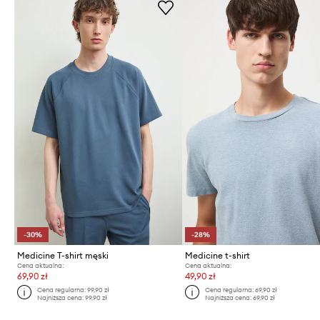
-30%
-28%
Medicine T-shirt męski
Medicine t-shirt
Cena aktualna:
Cena aktualna:
69,90 zł
49,90 zł
Cena regularna:
99,90 zł
Cena regularna:
69,90 zł
Najniższa cena:
99,90 zł
Najniższa cena:
69,90 zł