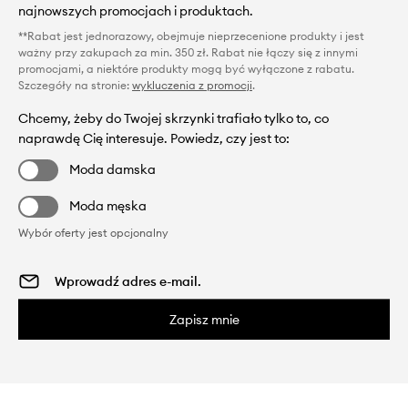
najnowszych promocjach i produktach.
**Rabat jest jednorazowy, obejmuje nieprzecenione produkty i jest
ważny przy zakupach za min. 350 zł. Rabat nie łączy się z innymi
promocjami, a niektóre produkty mogą być wyłączone z rabatu.
Szczegóły na stronie:
wykluczenia z promocji
.
Chcemy, żeby do Twojej skrzynki trafiało tylko to, co
naprawdę Cię interesuje. Powiedz, czy jest to:
Moda damska
Moda męska
Wybór oferty jest opcjonalny
Zapisz mnie