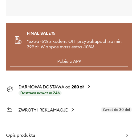
FINAL SALE%
*extra -5% z kodem: OFF przy zakupach za min.
399 zł. W appce masz extra -10%!
Pobierz APP
DARMOWA DOSTAWA od
280 zł
Dostawa nawet w 24h
ZWROTY I REKLAMACJE
Zwrot do 30 dni
Opis produktu