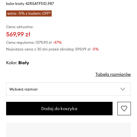
kolor biały 42R5ATFS1D.987
extra -5% z kodem: OFF*
Cena aktualna:
569,99 zł
Cena regularna:
1079,90 zł
-47%
Najniższa cena z 30 dni przed obniżką:
599,99 zł
 -5%
Kolor:
biały
Tabela rozmiarów
Wybierz rozmiar
Dodaj do koszyka