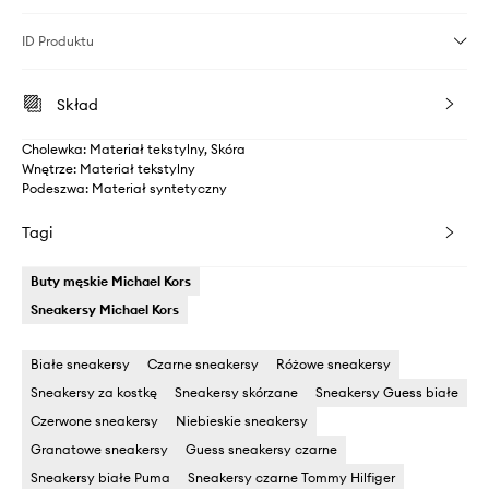
ID Produktu
Skład
Cholewka: Materiał tekstylny, Skóra
Wnętrze: Materiał tekstylny
Podeszwa: Materiał syntetyczny
Tagi
Buty męskie Michael Kors
Sneakersy Michael Kors
Białe sneakersy
Czarne sneakersy
Różowe sneakersy
Sneakersy za kostkę
Sneakersy skórzane
Sneakersy Guess białe
Czerwone sneakersy
Niebieskie sneakersy
Granatowe sneakersy
Guess sneakersy czarne
Sneakersy białe Puma
Sneakersy czarne Tommy Hilfiger