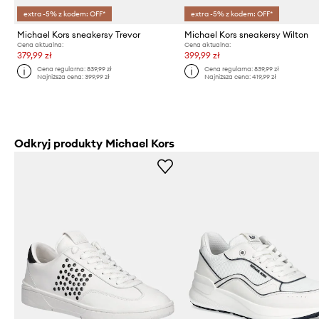
extra -5% z kodem: OFF*
extra -5% z kodem: OFF*
Michael Kors sneakersy Trevor
Michael Kors sneakersy Wilton
Cena aktualna:
Cena aktualna:
379,99 zł
399,99 zł
Cena regularna:
839,99 zł
Cena regularna:
839,99 zł
Najniższa cena:
399,99 zł
Najniższa cena:
419,99 zł
Odkryj produkty Michael Kors