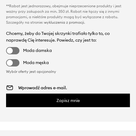
**Rabat jest jednorazowy, obejmuje nieprzecenione produkty i jest
ważny przy zakupach za min. 350 zł. Rabat nie łączy się z innymi
promocjami, a niektóre produkty mogą być wyłączone z rabatu.
Szczegóły na stronie:
wykluczenia z promocji
.
Chcemy, żeby do Twojej skrzynki trafiało tylko to, co
naprawdę Cię interesuje. Powiedz, czy jest to:
Moda damska
Moda męska
Wybór oferty jest opcjonalny
Zapisz mnie