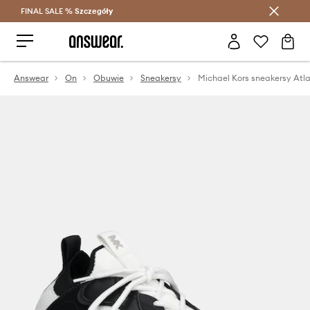
FINAL SALE %
Szczegóły
Oszczędzaj z Answear Club >
Answear
On
Obuwie
Sneakersy
Michael Kors sneakersy Atl