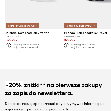
extra -5% z kodem: OFF*
extra -5% z kodem: OFF*
Michael Kors sneakersy Wilton
Michael Kors sneakersy Trevor
Cena aktualna:
Cena aktualna:
399,99 zł
379,99 zł
Cena regularna:
839,99 zł
Cena regularna:
839,99 zł
Najniższa cena:
419,99 zł
Najniższa cena:
399,99 zł
-20%
zniżki** na pierwsze zakupy
za zapis do newslettera.
Dołącz do naszej społeczności, aby otrzymywać informacje o
najnowszych promocjach i produktach.