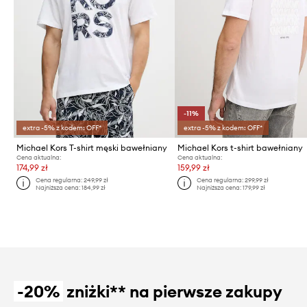
-11%
extra -5% z kodem: OFF*
extra -5% z kodem: OFF*
Michael Kors T-shirt męski bawełniany
Michael Kors t-shirt bawełniany
Cena aktualna:
Cena aktualna:
174,99 zł
159,99 zł
Cena regularna:
249,99 zł
Cena regularna:
299,99 zł
Najniższa cena:
184,99 zł
Najniższa cena:
179,99 zł
-20%
zniżki** na pierwsze zakupy