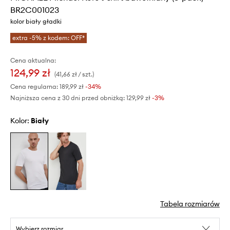
BR2C001023
kolor biały gładki
extra -5% z kodem: OFF*
Cena aktualna:
124,99 zł
(41,66 zł / szt.)
Cena regularna:
189,99 zł
-34%
Najniższa cena z 30 dni przed obniżką:
129,99 zł
 -3%
Kolor:
biały
Tabela rozmiarów
Wybierz rozmiar