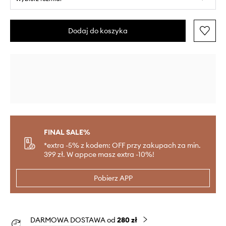
Dodaj do koszyka
FINAL SALE%
*extra -5% z kodem: OFF przy zakupach za min.
399 zł. W appce masz extra -10%!
Pobierz APP
DARMOWA DOSTAWA od
280 zł