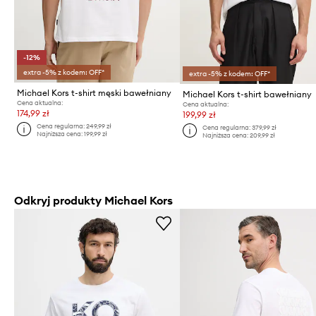
-12%
extra -5% z kodem: OFF*
extra -5% z kodem: OFF*
Michael Kors t-shirt męski bawełniany
Michael Kors t-shirt bawełniany
Cena aktualna:
Cena aktualna:
174,99 zł
199,99 zł
Cena regularna:
249,99 zł
Cena regularna:
379,99 zł
Najniższa cena:
199,99 zł
Najniższa cena:
209,99 zł
Odkryj produkty Michael Kors