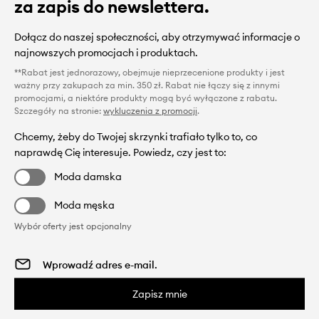
za zapis do newslettera.
Dołącz do naszej społeczności, aby otrzymywać informacje o
najnowszych promocjach i produktach.
**Rabat jest jednorazowy, obejmuje nieprzecenione produkty i jest
ważny przy zakupach za min. 350 zł. Rabat nie łączy się z innymi
promocjami, a niektóre produkty mogą być wyłączone z rabatu.
Szczegóły na stronie:
wykluczenia z promocji
.
Chcemy, żeby do Twojej skrzynki trafiało tylko to, co
naprawdę Cię interesuje. Powiedz, czy jest to:
Moda damska
Moda męska
Wybór oferty jest opcjonalny
Zapisz mnie