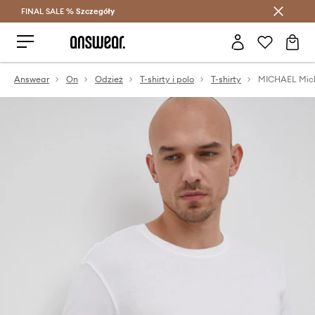
FINAL SALE %
Szczegóły
Oszczędzaj z Answear Club >
Answear
On
Odzież
T-shirty i polo
T-shirty