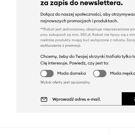
za zapis do newslettera.
Dołącz do naszej społeczności, aby otrzymywać
najnowszych promocjach i produktach.
**Rabat jest jednorazowy, obejmuje nieprzecenione pro
przy zakupach za min. 350 zł. Rabat nie łączy się z i
niektóre produkty mogą być wyłączone z rabatu. Szcze
wykluczenia z promocji
.
Chcemy, żeby do Twojej skrzynki trafiało tylko 
Cię interesuje. Powiedz, czy jest to:
Moda damska
Moda męsk
Wybór oferty jest opcjonalny