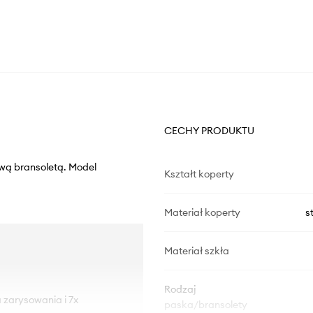
CECHY PRODUKTU
ową bransoletą. Model
Kształt koperty
Materiał koperty
s
Materiał szkła
Rodzaj
a zarysowania i 7x
paska/bransolety