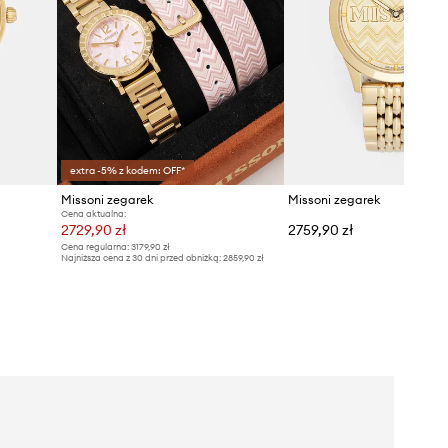
extra -5% z kodem: OFF*
Missoni zegarek
Missoni zegarek
Cena aktualna:
2729,90 zł
2759,90 zł
Cena regularna:
3179,90 zł
Najniższa cena z 30 dni przed obniżką:
2859,90 zł