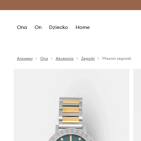
Premium Fashion Benefits >
O
Ona
On
Dziecko
Home
Answear
Ona
Akcesoria
Zegarki
Missoni zegarek