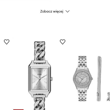
Zobacz więcej
ania, pływanie
DANE PRODUKTU
Kod producenta
Kolor producenta
Kolor
Marka
ID Produktu