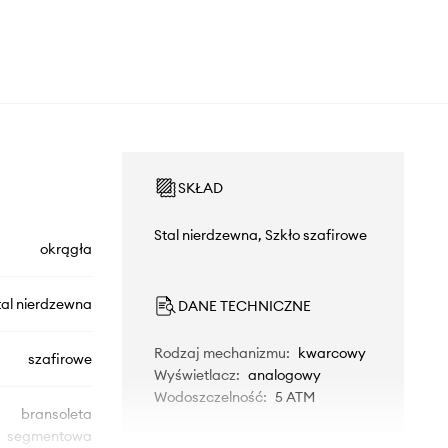
SKŁAD
Stal nierdzewna, Szkło szafirowe
okrągła
tal nierdzewna
DANE TECHNICZNE
Rodzaj mechanizmu
:
kwarcowy
szafirowe
Wyświetlacz
:
analogowy
Wodoszczelność
:
5 ATM
bransoleta
segmentowa