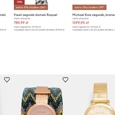
-10%
extra -5% z kodem: OFF*
extra -5% z kodem: OFF*
mski
Fossil zegarek damski Raquel
Cena aktualna:
Cena aktualna:
789,99 zł
1599,90 zł
Cena regularna:
979,99 zł
Cena regularna:
1979,90 zł
9,99 zł
Najniższa cena z 30 dni przed obniżką:
879,99 zł
Najniższa cena z 30 dni przed obniżką:
1