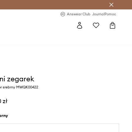
letter >
Regularne nowości >
Answear Club
Journal
Pomoc
ni zegarek
or srebrny MWQK00422
 zł
ebrny