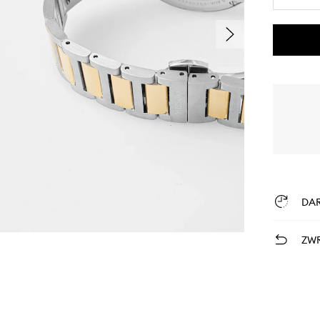
DA
ZWR