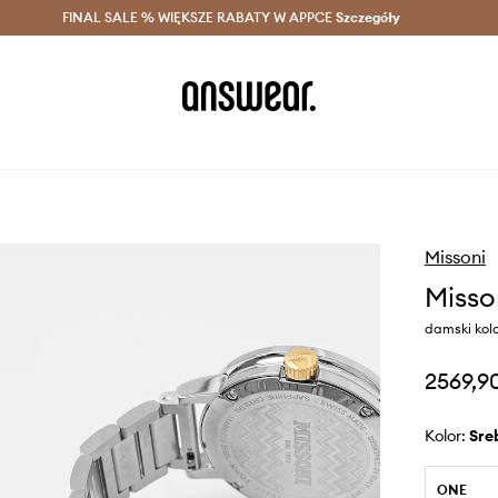
szczędzaj z Answear Club >
FINAL SALE % WIĘKSZE RABATY W APPCE
Dostawa nawet w 24h >
Szczegóły
News
Missoni
Misso
damski kol
2569,90
Kolor:
sr
ONE