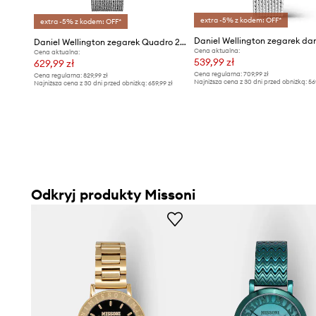
extra -5% z kodem: OFF*
extra -5% z kodem: OFF*
Daniel Wellington zegarek da
Daniel Wellington zegarek Quadro 20X26
Cena aktualna:
Cena aktualna:
539,99 zł
629,99 zł
Cena regularna:
709,99 zł
Cena regularna:
829,99 zł
Najniższa cena z 30 dni przed obniżką:
56
Najniższa cena z 30 dni przed obniżką:
659,99 zł
Odkryj produkty Missoni