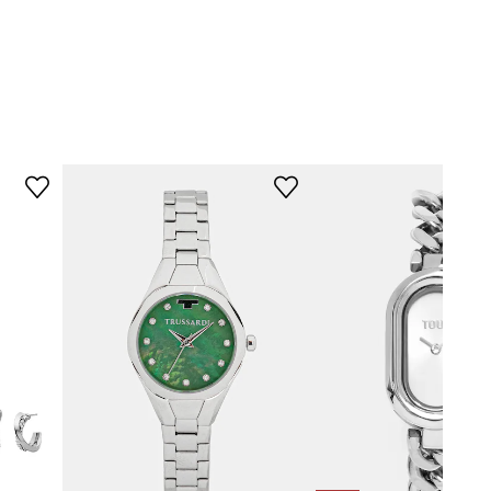
MWQK00422
multi
srebrny
Missoni