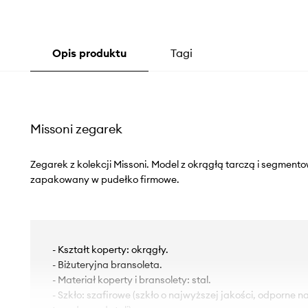
Opis produktu
Tagi
Missoni zegarek
Zegarek z kolekcji Missoni. Model z okrągłą tarczą i segment
zapakowany w pudełko firmowe.
- Kształt koperty: okrągły.
- Biżuteryjna bransoleta.
- Materiał koperty i bransolety: stal.
- Szkło: szafirowe (szkło o najwyższej jakości, odporne n