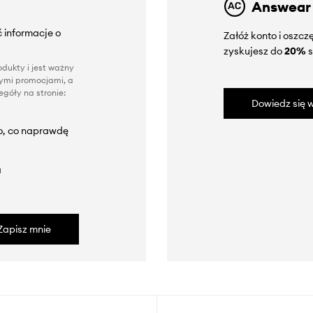
Answear
 informacje o
Załóż konto i oszc
zyskujesz do
20%
s
dukty i jest ważny
nnymi promocjami, a
góły na stronie:
Dowiedz się w
to, co naprawdę
a
Zapisz mnie