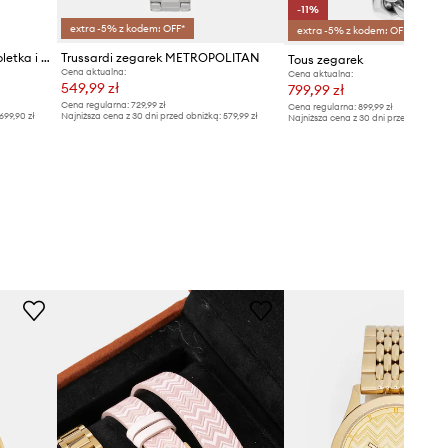
-11%
extra -5% z kodem: OFF*
extra -5% z kodem: OFF*
Michael Kors zegarek, bransoletka i kolczyki
Trussardi zegarek METROPOLITAN
Tous zegarek
Cena aktualna:
Cena aktualna:
549,99 zł
799,99 zł
Cena regularna:
729,99 zł
Cena regularna:
899,99 zł
699,90 zł
Najniższa cena z 30 dni przed obniżką:
579,99 zł
Najniższa cena z 30 dni przed obniżką