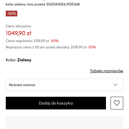
kolor zielony mini prosta S52DA0056.M35368
-50%
Cena aktualna:
1049,90 zł
Cena regularna:
2109,90 zł
-50%
Najniższa cena z 30 dni przed obniżką:
2109,90 zł
 -50%
Kolor:
zielony
Tabela rozmiarów
Wybierz rozmiar
Dodaj do koszyka