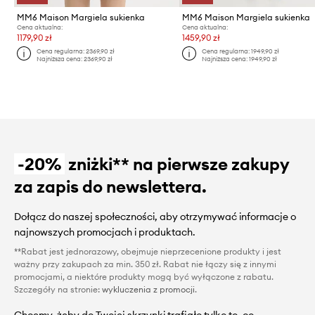
MM6 Maison Margiela sukienka
MM6 Maison Margiela sukienka
Cena aktualna:
Cena aktualna:
1179,90 zł
1459,90 zł
Cena regularna:
2369,90 zł
Cena regularna:
1949,90 zł
Najniższa cena:
2369,90 zł
Najniższa cena:
1949,90 zł
-20%
zniżki** na pierwsze zakupy
za zapis do newslettera.
Dołącz do naszej społeczności, aby otrzymywać informacje o
najnowszych promocjach i produktach.
**Rabat jest jednorazowy, obejmuje nieprzecenione produkty i jest
ważny przy zakupach za min. 350 zł. Rabat nie łączy się z innymi
promocjami, a niektóre produkty mogą być wyłączone z rabatu.
Szczegóły na stronie:
wykluczenia z promocji
.