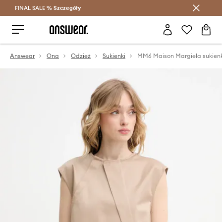
FINAL SALE %
Szczegóły
Oszczędzaj z Answear Club >
Answear
Ona
Odzież
Sukienki