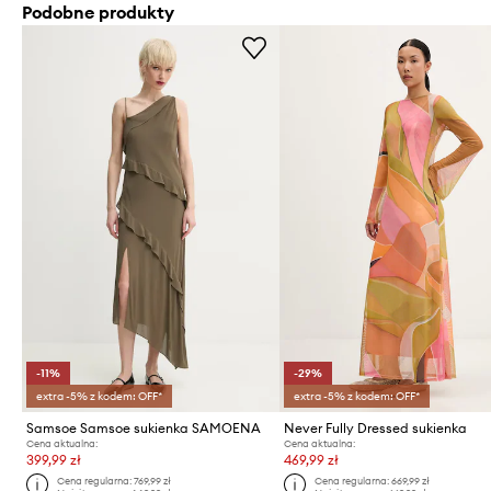
Podobne produkty
-11%
-29%
extra -5% z kodem: OFF*
extra -5% z kodem: OFF*
Samsoe Samsoe sukienka SAMOENA
Never Fully Dressed sukienka
Cena aktualna:
Cena aktualna:
399,99 zł
469,99 zł
Cena regularna:
769,99 zł
Cena regularna:
669,99 zł