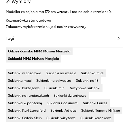
Wymiary
Modelka ze zdjęcia ma 179 cm wzrostu i ma na sobie rozmiar 40.
Rozmiarówka standardowa
Zalecamy wybór rozmiaru, jaki nosisz zazwyczaj.
Tagi
Odzież damska MM6 Maison Margiela
Sukienki MM6 Maison Margiela
Sukienki wieczorowe
Sukienki na wesele
Sukienka midi
Sukienka maxi
Sukienki na sylwestra
Sukienki na 18
Sukienki koktajlowe
Sukienki mini
Satynowe sukienki
Sukienki na ramiączkach
Sukienki dzianinowe
Sukienka w panterkę
Sukienki z cekinami
Sukienki Guess
Sukienki Karl Lagerfeld
Sukienki Adidas
Sukienki Tommy Hilfiger
Sukienki Calvin Klein
Sukienki wizytowe
Sukienki koronkowe