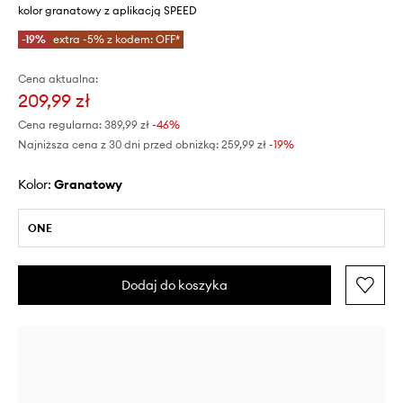
kolor granatowy z aplikacją SPEED
-19%
extra -5% z kodem: OFF*
Cena aktualna:
209,99 zł
Cena regularna:
389,99 zł
-46%
Najniższa cena z 30 dni przed obniżką:
259,99 zł
 -19%
Kolor:
granatowy
ONE
Dodaj do koszyka