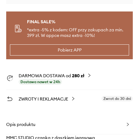
FINAL SALE%
*extra -5% z kodem: OFF przy zakupach za min.
399 zł. W appce masz extra -10%!
Pobierz APP
DARMOWA DOSTAWA od
280 zł
Dostawa nawet w 24h
ZWROTY I REKLAMACJE
Zwrot do 30 dni
Opis produktu
MMC STUDIO czapka z daszkiem jeansowa