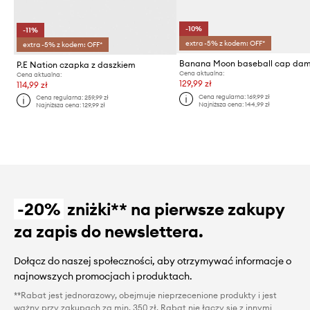
-10%
-11%
extra -5% z kodem: OFF*
extra -5% z kodem: OFF*
P.E Nation czapka z daszkiem
Cena aktualna:
Cena aktualna:
129,99 zł
114,99 zł
Cena regularna:
169,99 zł
Cena regularna:
259,99 zł
Najniższa cena:
144,99 zł
Najniższa cena:
129,99 zł
-20%
zniżki** na pierwsze zakupy
za zapis do newslettera.
Dołącz do naszej społeczności, aby otrzymywać informacje o
najnowszych promocjach i produktach.
**Rabat jest jednorazowy, obejmuje nieprzecenione produkty i jest
ważny przy zakupach za min. 350 zł. Rabat nie łączy się z innymi