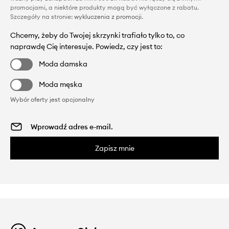
promocjami, a niektóre produkty mogą być wyłączone z rabatu.
Szczegóły na stronie:
wykluczenia z promocji
.
Chcemy, żeby do Twojej skrzynki trafiało tylko to, co
naprawdę Cię interesuje. Powiedz, czy jest to:
Moda damska
Moda męska
Wybór oferty jest opcjonalny
Zapisz mnie