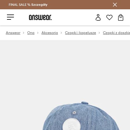
FINAL SALE %
Szczegóły
Oszczędzaj z Answear Club >
Answear
Ona
Akcesoria
Czapki i kapelusze
Czapki z daszk