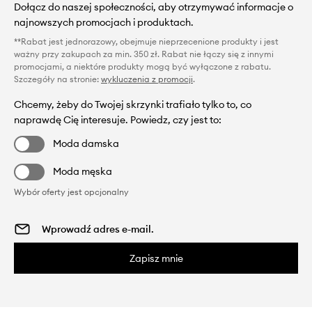
Dołącz do naszej społeczności, aby otrzymywać informacje o
najnowszych promocjach i produktach.
**Rabat jest jednorazowy, obejmuje nieprzecenione produkty i jest
ważny przy zakupach za min. 350 zł. Rabat nie łączy się z innymi
promocjami, a niektóre produkty mogą być wyłączone z rabatu.
Szczegóły na stronie:
wykluczenia z promocji
.
Chcemy, żeby do Twojej skrzynki trafiało tylko to, co
naprawdę Cię interesuje. Powiedz, czy jest to:
Moda damska
Moda męska
Wybór oferty jest opcjonalny
Zapisz mnie