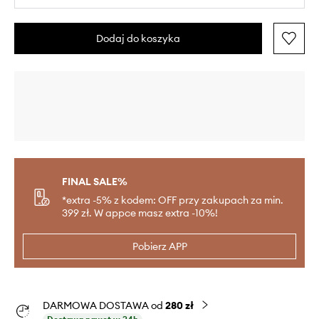
Dodaj do koszyka
FINAL SALE%
*extra -5% z kodem: OFF przy zakupach za min.
399 zł. W appce masz extra -10%!
Pobierz APP
DARMOWA DOSTAWA od
280 zł