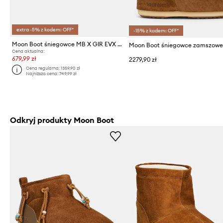
extra -5% z kodem: OFF*
-15% z kodem: OFF*
Moon Boot śniegowce MB X GIR EVX CHALET MULE FUR
Cena aktualna:
679,99 zł
2279,90 zł
Cena regularna:
1359,90 zł
Najniższa cena:
749,99 zł
Odkryj produkty Moon Boot