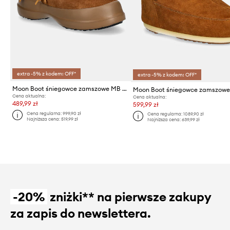
extra -5% z kodem: OFF*
extra -5% z kodem: OFF*
Moon Boot śniegowce zamszowe MB LUNA LOW SUEDE BEADS
Cena aktualna:
Cena aktualna:
489,99 zł
599,99 zł
Cena regularna:
999,90 zł
Cena regularna:
1089,90 zł
Najniższa cena:
519,99 zł
Najniższa cena:
639,99 zł
-20%
zniżki** na pierwsze zakupy
za zapis do newslettera.